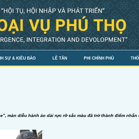
H SỰ & KIỀU BÀO
LỄ TÂN
PHI CHÍNH PHỦ
THÔ
”, màn diễu hành áo dài rực rỡ sắc màu đã trở thành điểm nhấn 