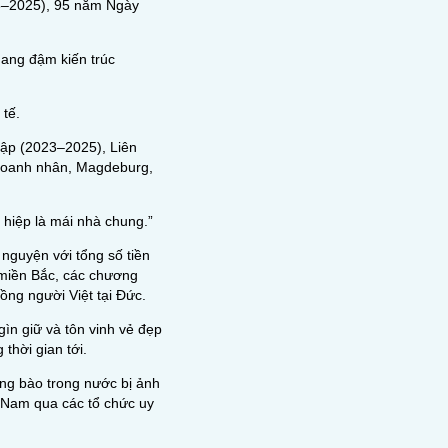
75–2025), 95 năm Ngày
mang đậm kiến trúc
 tế.
lập (2023–2025), Liên
 Doanh nhân, Magdeburg,
 hiệp là mái nhà chung.”
nguyện với tổng số tiền
t miền Bắc, các chương
ồng người Việt tại Đức.
ìn giữ và tôn vinh vẻ đẹp
thời gian tới.
ng bào trong nước bị ảnh
t Nam qua các tổ chức uy