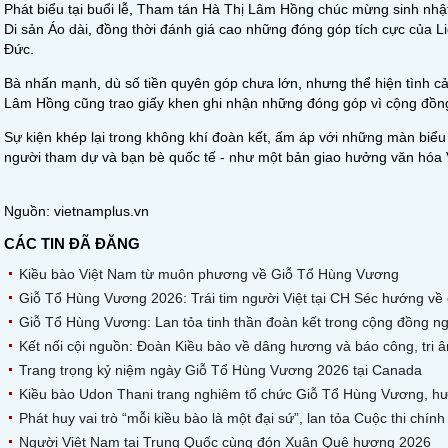
Phát biểu tại buổi lễ, Tham tán Hà Thị Lâm Hồng chúc mừng sinh nhật
Di sản Áo dài, đồng thời đánh giá cao những đóng góp tích cực của Liê
Đức.
Bà nhấn mạnh, dù số tiền quyên góp chưa lớn, nhưng thể hiện tình 
Lâm Hồng cũng trao giấy khen ghi nhận những đóng góp vì cộng đồng
Sự kiện khép lại trong không khí đoàn kết, ấm áp với những màn biểu 
người tham dự và bạn bè quốc tế - như một bản giao hưởng văn hóa V
Nguồn: vietnamplus.vn
CÁC TIN ĐÃ ĐĂNG
Kiều bào Việt Nam từ muôn phương về Giỗ Tổ Hùng Vương
Giỗ Tổ Hùng Vương 2026: Trái tim người Việt tại CH Séc hướng về
Giỗ Tổ Hùng Vương: Lan tỏa tinh thần đoàn kết trong cộng đồng ngư
Kết nối cội nguồn: Đoàn Kiều bào về dâng hương và báo công, tri â
Trang trọng kỷ niệm ngày Giỗ Tổ Hùng Vương 2026 tại Canada
Kiều bào Udon Thani trang nghiêm tổ chức Giỗ Tổ Hùng Vương, hư
Phát huy vai trò “mỗi kiều bào là một đại sứ”, lan tỏa Cuộc thi ch
Người Việt Nam tại Trung Quốc cùng đón Xuân Quê hương 2026