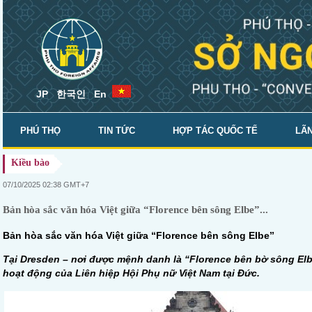
JP
한국인
En
PHÚ THỌ
TIN TỨC
HỢP TÁC QUỐC TẾ
LÃN
Kiều bào
SỞ NGOẠI VỤ
07/10/2025 02:38 GMT+7
Bản hòa sắc văn hóa Việt giữa “Florence bên sông Elbe”...
Bản hòa sắc văn hóa Việt giữa “Florence bên sông Elbe”
Tại Dresden – nơi được mệnh danh là “Florence bên bờ sông Elbe
hoạt động của Liên hiệp Hội Phụ nữ Việt Nam tại Đức.