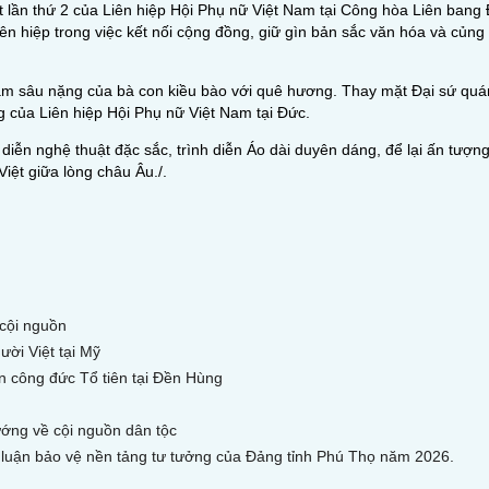
 lần thứ 2 của Liên hiệp Hội Phụ nữ Việt Nam tại Công hòa Liên bang
n hiệp trong việc kết nối cộng đồng, giữ gìn bản sắc văn hóa và củng 
cảm sâu nặng của bà con kiều bào với quê hương. Thay mặt Đại sứ quá
 của Liên hiệp Hội Phụ nữ Việt Nam tại Đức.
diễn nghệ thuật đặc sắc, trình diễn Áo dài duyên dáng, để lại ấn tượn
iệt giữa lòng châu Âu./.
 cội nguồn
ời Việt tại Mỹ
n công đức Tổ tiên tại Đền Hùng
ớng về cội nguồn dân tộc
ính luận bảo vệ nền tảng tư tưởng của Đảng tỉnh Phú Thọ năm 2026.