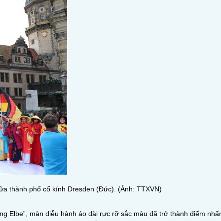
giữa thành phố cổ kính Dresden (Đức). (Ảnh: TTXVN)
g Elbe”, màn diễu hành áo dài rực rỡ sắc màu đã trở thành điểm nhấn 