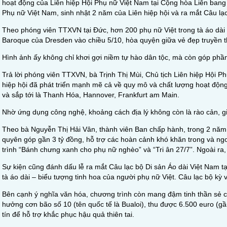
hoạt động của Liên hiệp Hội Phụ nữ Việt Nam tại Cộng hòa Liên ban
Phụ nữ Việt Nam, sinh nhật 2 năm của Liên hiệp hội và ra mắt Câu lạc 
Theo phóng viên TTXVN tại Đức, hơn 200 phụ nữ Việt trong tà áo dài
Baroque của Dresden vào chiều 5/10, hòa quyện giữa vẻ đẹp truyền 
Hình ảnh ấy không chỉ khơi gợi niềm tự hào dân tộc, mà còn góp phần
Trả lời phóng viên TTXVN, bà Trịnh Thị Mùi, Chủ tịch Liên hiệp Hội 
hiệp hội đã phát triển mạnh mẽ cả về quy mô và chất lượng hoạt độn
và sắp tới là Thanh Hóa, Hannover, Frankfurt am Main.
Nhờ ứng dụng công nghệ, khoảng cách địa lý không còn là rào cản, giúp
Theo bà Nguyễn Thị Hải Vân, thành viên Ban chấp hành, trong 2 năm q
quyên góp gần 3 tỷ đồng, hỗ trợ các hoàn cảnh khó khăn trong và ngo
trình “Bánh chưng xanh cho phụ nữ nghèo” và “Tri ân 27/7”. Ngoài ra, 
Sự kiện cũng đánh dấu lễ ra mắt Câu lạc bộ Di sản Áo dài Việt Nam tạ
tà áo dài – biểu tượng tinh hoa của người phụ nữ Việt. Câu lạc bộ kỳ v
Bên cạnh ý nghĩa văn hóa, chương trình còn mang đậm tinh thần sẻ c
hưởng cơn bão số 10 (tên quốc tế là Bualoi), thu được 6.500 euro (gầ
tín để hỗ trợ khắc phục hậu quả thiên tai.