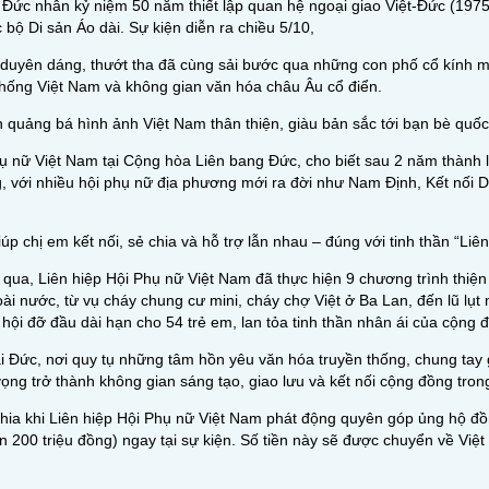
g Đức nhân kỷ niệm 50 năm thiết lập quan hệ ngoại giao Việt-Đức (19
bộ Di sản Áo dài. Sự kiện diễn ra chiều 5/10,
 duyên dáng, thướt tha đã cùng sải bước qua những con phố cổ kính 
thống Việt Nam và không gian văn hóa châu Âu cổ điển.
 quảng bá hình ảnh Việt Nam thân thiện, giàu bản sắc tới bạn bè quốc
Phụ nữ Việt Nam tại Cộng hòa Liên bang Đức, cho biết sau 2 năm thành 
g, với nhiều hội phụ nữ địa phương mới ra đời như Nam Định, Kết nối
 chị em kết nối, sẻ chia và hỗ trợ lẫn nhau – đúng với tinh thần “Liên
ua, Liên hiệp Hội Phụ nữ Việt Nam đã thực hiện 9 chương trình thiện 
ài nước, từ vụ cháy chung cư mini, cháy chợ Việt ở Ba Lan, đến lũ lụ
hội đỡ đầu dài hạn cho 54 trẻ em, lan tỏa tinh thần nhân ái của cộng đ
i Đức, nơi quy tụ những tâm hồn yêu văn hóa truyền thống, chung tay g
ọng trở thành không gian sáng tạo, giao lưu và kết nối cộng đồng trong 
hia khi Liên hiệp Hội Phụ nữ Việt Nam phát động quyên góp ủng hộ đồ
n 200 triệu đồng) ngay tại sự kiện. Số tiền này sẽ được chuyển về Việ