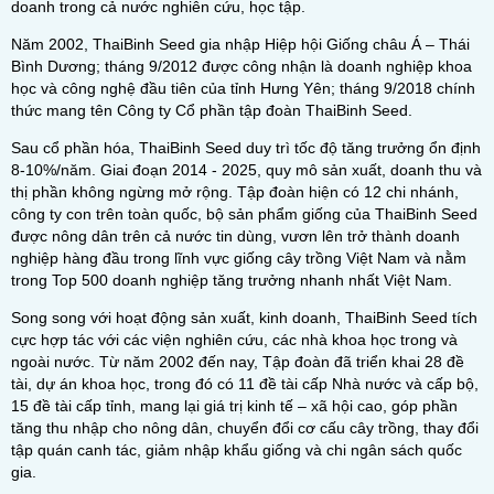
doanh trong cả nước nghiên cứu, học tập.
Năm 2002, ThaiBinh Seed gia nhập Hiệp hội Giống châu Á – Thái
Bình Dương; tháng 9/2012 được công nhận là doanh nghiệp khoa
học và công nghệ đầu tiên của tỉnh Hưng Yên; tháng 9/2018 chính
thức mang tên Công ty Cổ phần tập đoàn ThaiBinh Seed.
Sau cổ phần hóa, ThaiBinh Seed duy trì tốc độ tăng trưởng ổn định
8-10%/năm. Giai đoạn 2014 - 2025, quy mô sản xuất, doanh thu và
thị phần không ngừng mở rộng. Tập đoàn hiện có 12 chi nhánh,
công ty con trên toàn quốc, bộ sản phẩm giống của ThaiBinh Seed
được nông dân trên cả nước tin dùng, vươn lên trở thành doanh
nghiệp hàng đầu trong lĩnh vực giống cây trồng Việt Nam và nằm
trong Top 500 doanh nghiệp tăng trưởng nhanh nhất Việt Nam.
Song song với hoạt động sản xuất, kinh doanh, ThaiBinh Seed tích
cực hợp tác với các viện nghiên cứu, các nhà khoa học trong và
ngoài nước. Từ năm 2002 đến nay, Tập đoàn đã triển khai 28 đề
tài, dự án khoa học, trong đó có 11 đề tài cấp Nhà nước và cấp bộ,
15 đề tài cấp tỉnh, mang lại giá trị kinh tế – xã hội cao, góp phần
tăng thu nhập cho nông dân, chuyển đổi cơ cấu cây trồng, thay đổi
tập quán canh tác, giảm nhập khẩu giống và chi ngân sách quốc
gia.