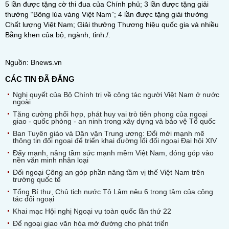
5 lần được tặng cờ thi đua của Chính phủ; 3 lần được tặng giải
thưởng “Bông lúa vàng Việt Nam”; 4 lần được tặng giải thưởng
Chất lượng Việt Nam; Giải thưởng Thương hiệu quốc gia và nhiều
Bằng khen của bộ, ngành, tỉnh./.
Nguồn: Bnews.vn
CÁC TIN ĐÃ ĐĂNG
Nghị quyết của Bộ Chính trị về công tác người Việt Nam ở nước
ngoài
Tăng cường phối hợp, phát huy vai trò tiên phong của ngoại
giao - quốc phòng - an ninh trong xây dựng và bảo vệ Tổ quốc
Ban Tuyên giáo và Dân vận Trung ương: Đổi mới mạnh mẽ
thông tin đối ngoại để triển khai đường lối đối ngoại Đại hội XIV
Đẩy mạnh, nâng tầm sức mạnh mềm Việt Nam, đóng góp vào
nền văn minh nhân loại
Đối ngoại Công an góp phần nâng tầm vị thế Việt Nam trên
trường quốc tế
Tổng Bí thư, Chủ tịch nước Tô Lâm nêu 6 trọng tâm của công
tác đối ngoại
Khai mạc Hội nghị Ngoại vụ toàn quốc lần thứ 22
Để ngoại giao văn hóa mở đường cho phát triển