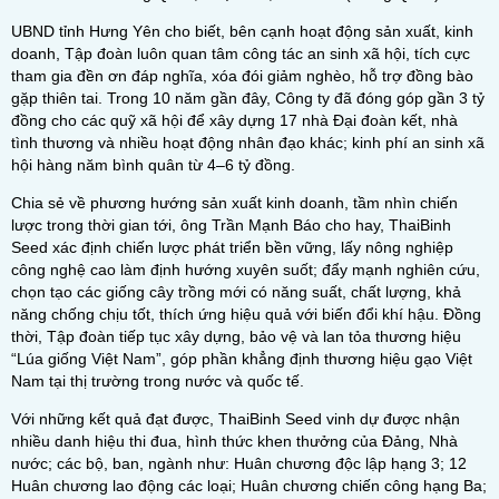
UBND tỉnh Hưng Yên cho biết, bên cạnh hoạt động sản xuất, kinh
doanh, Tập đoàn luôn quan tâm công tác an sinh xã hội, tích cực
tham gia đền ơn đáp nghĩa, xóa đói giảm nghèo, hỗ trợ đồng bào
gặp thiên tai. Trong 10 năm gần đây, Công ty đã đóng góp gần 3 tỷ
đồng cho các quỹ xã hội để xây dựng 17 nhà Đại đoàn kết, nhà
tình thương và nhiều hoạt động nhân đạo khác; kinh phí an sinh xã
hội hàng năm bình quân từ 4–6 tỷ đồng.
Chia sẻ về phương hướng sản xuất kinh doanh, tầm nhìn chiến
lược trong thời gian tới, ông Trần Mạnh Báo cho hay, ThaiBinh
Seed xác định chiến lược phát triển bền vững, lấy nông nghiệp
công nghệ cao làm định hướng xuyên suốt; đẩy mạnh nghiên cứu,
chọn tạo các giống cây trồng mới có năng suất, chất lượng, khả
năng chống chịu tốt, thích ứng hiệu quả với biến đổi khí hậu. Đồng
thời, Tập đoàn tiếp tục xây dựng, bảo vệ và lan tỏa thương hiệu
“Lúa giống Việt Nam”, góp phần khẳng định thương hiệu gạo Việt
Nam tại thị trường trong nước và quốc tế.
Với những kết quả đạt được, ThaiBinh Seed vinh dự được nhận
nhiều danh hiệu thi đua, hình thức khen thưởng của Đảng, Nhà
nước; các bộ, ban, ngành như: Huân chương độc lập hạng 3; 12
Huân chương lao động các loại; Huân chương chiến công hạng Ba;