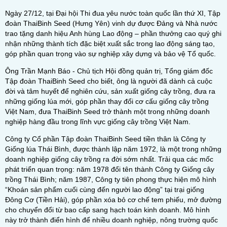
Ngày 27/12, tại Đại hội Thi đua yêu nước toàn quốc lần thứ XI, Tập
đoàn ThaiBinh Seed (Hưng Yên) vinh dự được Đảng và Nhà nước
trao tặng danh hiệu Anh hùng Lao động – phần thưởng cao quý ghi
nhận những thành tích đặc biệt xuất sắc trong lao động sáng tạo,
góp phần quan trọng vào sự nghiệp xây dựng và bảo vệ Tổ quốc.
Ông Trần Mạnh Báo - Chủ tịch Hội đồng quản trị, Tổng giám đốc
Tập đoàn ThaiBinh Seed cho biết, ông là người đã dành cả cuộc
đời và tâm huyết để nghiên cứu, sản xuất giống cây trồng, đưa ra
những giống lúa mới, góp phần thay đổi cơ cấu giống cây trồng
Việt Nam, đưa ThaiBinh Seed trở thành một trong những doanh
nghiệp hàng đầu trong lĩnh vực giống cây trồng Việt Nam.
Công ty Cổ phần Tập đoàn ThaiBinh Seed tiền thân là Công ty
Giống lúa Thái Bình, được thành lập năm 1972, là một trong những
doanh nghiệp giống cây trồng ra đời sớm nhất. Trải qua các mốc
phát triển quan trọng: năm 1978 đổi tên thành Công ty Giống cây
trồng Thái Bình; năm 1987, Công ty tiên phong thực hiện mô hình
“Khoán sản phẩm cuối cùng đến người lao động” tại trại giống
Đông Cơ (Tiền Hải), góp phần xóa bỏ cơ chế tem phiếu, mở đường
cho chuyển đổi từ bao cấp sang hạch toán kinh doanh. Mô hình
này trở thành điển hình để nhiều doanh nghiệp, nông trường quốc