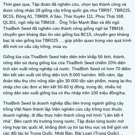
Thời gian qua, Tập đoàn đã nghiên cứu, chọn tạo thành công và
được công nhận 28 giống cây trồng quốc gia như TBR97, TBR225,
BC15, Đông A1, TBR89, A Sào, Thái Xuyên 111, Phúc Thái 168,
QL301, ngô nếp lai TBM18... Ông Trần Mạnh Báo và đội ngũ
ThaiBinh Seed đã nghiên cứu thành công giống ngô lai TBM18,
chuyển gen kháng đạo ôn vào giống lúa BC15, chuyển gen kháng
bạc lá vào giống lúa TBR225…, góp phần quan trọng vào quá trình
đổi mới cơ cấu cây trồng, mùa vụ.
Giống lúa của ThaiBinh Seed hiện diện trên khắp 56 tỉnh, thành,
nông dân sử dụng giống lúa của ThaiBinh Seed chiếm 20% diện
tích sản xuất nông nghiệp cả nước. ThaiBinh Seed có hơn 70 điểm
liên kết sản xuất với tổng diện tích 8.000 ha/năm. Mỗi năm, tập
đoàn tiêu thụ cho nông dân gần 30.000 tấn sản phẩm, mang lại thu
nhập cho các đơn vị liên kết 50-60 tỷ đồng, trong đó, nhiều hộ
nông dân sản xuất giống lúa có thu nhập trên 100 triệu đồng/ha.
ThaiBinh Seed là doanh nghiệp đầu tiên trong ngành giống cây
trồng Việt Nam thành lập Viện nghiên cứu cây trồng trực thuộc
doanh nghiệp, đi đầu thực hiện thành công mô hình “Liên kết 4
nhà”. Bên cạnh thị trường trong nước, Tập đoàn từng bước mở
rộng hợp tác quốc tế, khẳng định uy tín tại khu vực và thế giới với
các đối tác từ Trung Quốc, Nhật Bản, Đài Loan (Trung Quốc)…