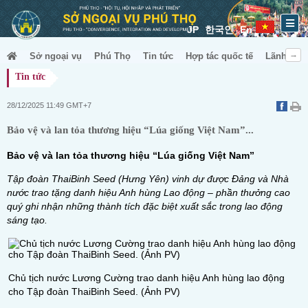
JP
한국인
En
Sở ngoại vụ
Phú Thọ
Tin tức
Hợp tác quốc tế
Lãnh sự &
Tin tức
28/12/2025 11:49 GMT+7
Bảo vệ và lan tỏa thương hiệu “Lúa giống Việt Nam”...
Bảo vệ và lan tỏa thương hiệu “Lúa giống Việt Nam”
Tập đoàn ThaiBinh Seed (Hưng Yên) vinh dự được Đảng và Nhà
nước trao tặng danh hiệu Anh hùng Lao động – phần thưởng cao
quý ghi nhận những thành tích đặc biệt xuất sắc trong lao động
sáng tạo.
Chủ tịch nước Lương Cường trao danh hiệu Anh hùng lao động
cho Tập đoàn ThaiBinh Seed. (Ảnh PV)