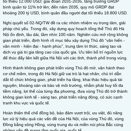
tối thiểu 12.000 USD; giai đoạn 2031-2035, tăng trưởng GRDP
bình quân từ 11% trở lên; đến năm 2035, quy mô GRDP đạt
khoảng 200 tỷ USD, bình quân đầu người đạt tối thiểu 18.800 USD.
Nghị quyết số 02-NQ/TW đề ra các nhóm nhiệm vụ trọng tâm, giải
pháp chủ yếu. Trong đó, xây dựng quy hoạch tổng thể Thủ đô Hà
Nội ổn định, lâu dài, tầm nhìn 100 năm. Nghiên cứu mở rộng không
gian phát triển, định hình rõ mục tiêu xây dựng Thủ đô “văn hiến -
văn minh - hiện đại - hạnh phúc”, trung tâm tri thức, sáng tạo và
dịch vụ giá trị gia tăng cao của quốc gia. Ưu tiên bố trí nguồn lực
để thúc đẩy liên kết giữa Hà Nội với các tỉnh, thành phố trong vùng.
Hình thành không gian phát triển vùng Thủ đô mở, vận hành theo
cơ chế mềm, trong đó Hà Nội giữ vai trò là hạt nhân, chủ trì dẫn
dắt tổ chức không gian, phát triển hạ tầng, khai thác hiệu quả tài
nguyên, khoáng sản và bảo vệ môi trường, nhằm phát huy tối đa
tiềm năng, lợi thế của từng địa phương, đưa vùng Thủ đô trở thành
không gian kinh tế - sáng tạo, phát triển năng động, có sức cạnh
tranh khu vực và quốc tế.
Hoàn thiện thể chế đồng bộ, bảo đảm vượt trội, ưu việt, đủ năng
lực xử lý hiệu quả các vấn đề của Hà Nội, của vùng Thủ đô, vùng
Đồng bằng sông Hồng, vùng trung du và miền núi phía Bắc cùng
những vấn đề mang tầm quốc gia, quốc tế.