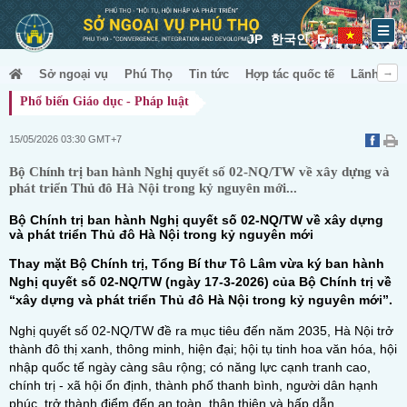
JP
한국인
En
Sở ngoại vụ
Phú Thọ
Tin tức
Hợp tác quốc tế
Lãnh sự &
Phổ biến Giáo dục - Pháp luật
15/05/2026 03:30 GMT+7
Bộ Chính trị ban hành Nghị quyết số 02-NQ/TW về xây dựng và
phát triển Thủ đô Hà Nội trong kỷ nguyên mới...
Bộ Chính trị ban hành Nghị quyết số 02-NQ/TW về xây dựng
và phát triển Thủ đô Hà Nội trong kỷ nguyên mới
Thay mặt Bộ Chính trị, Tổng Bí thư Tô Lâm vừa ký ban hành
Nghị quyết số 02-NQ/TW (ngày 17-3-2026) của Bộ Chính trị về
“xây dựng và phát triển Thủ đô Hà Nội trong kỷ nguyên mới”.
Nghị quyết số 02-NQ/TW đề ra mục tiêu đến năm 2035, Hà Nội trở
thành đô thị xanh, thông minh, hiện đại; hội tụ tinh hoa văn hóa, hội
nhập quốc tế ngày càng sâu rộng; có năng lực cạnh tranh cao,
chính trị - xã hội ổn định, thành phố thanh bình, người dân hạnh
phúc, trở thành điểm đến an toàn, thân thiện và hấp dẫn.