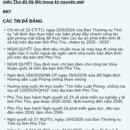
triển Thủ đô Hà Nội trong kỷ nguyên mới
BBT
CÁC TIN ĐÃ ĐĂNG
Chỉ thị số 22-CT/TU, ngày 22/6/2026 của Ban Thường vụ Tỉnh
ủy "về lãnh đạo thực hiện các biện pháp đẩy nhanh công tác
giải phóng mặt bằng để thực hiện các dự án phát triển kinh tế -
xã hội trên địa bàn tỉnh Phú Thọ, nhiệm kỳ 2025 - 2030"
NGHỊ QUYẾT Quy định tiêu chuẩn mua vé máy bay đi công tác
ngắn hạn ở nước ngoài do ngân sách nhà nước bảo đảm kinh
phí trên địa bàn tỉnh Phú Thọ
NGHỊ QUYẾT Quy định mức chi bảo đảm cho công tác thỏa
thuận quốc tế trên địa bàn tỉnh Phú Thọ
Nghị định 184/2026/NĐ-CP ngày 25/5/2026 sửa đổi Nghị định
Hướng dẫn Luật Phòng chống tham nhũng
Hưởng ứng cuộc thi trực tuyến “Tìm hiểu Luật Phòng, chống ma
túy số 120/2025/QH15” trên địa bàn tỉnh Phú Thọ
Phú Thọ ban hành Nghị quyết số 23 về phát triển sự nghiệp y tế
tỉnh Phú Thọ, giai đoạn 2026-2030, định hướng đến năm 2045
Phú Thọ ban hành Nghị quyết 24 phát triển giáo dục, đào tạo
đến năm 2030, tầm nhìn 2045
Nghị quyết số 27-NQ/TU, ngày 14/4/2026 của Ban Thường vụ
Tỉnh ủy tỉnh Phú Thọ