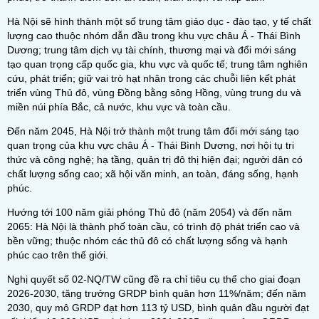
Hà Nội sẽ hình thành một số trung tâm giáo dục - đào tạo, y tế chất
lượng cao thuộc nhóm dẫn đầu trong khu vực châu Á - Thái Bình
Dương; trung tâm dịch vụ tài chính, thương mại và đổi mới sáng
tạo quan trọng cấp quốc gia, khu vực và quốc tế; trung tâm nghiên
cứu, phát triển; giữ vai trò hạt nhân trong các chuỗi liên kết phát
triển vùng Thủ đô, vùng Đồng bằng sông Hồng, vùng trung du và
miền núi phía Bắc, cả nước, khu vực và toàn cầu.
Đến năm 2045, Hà Nội trở thành một trung tâm đổi mới sáng tạo
quan trọng của khu vực châu Á - Thái Bình Dương, nơi hội tụ tri
thức và công nghệ; hạ tầng, quản trị đô thị hiện đại; người dân có
chất lượng sống cao; xã hội văn minh, an toàn, đáng sống, hạnh
phúc.
Hướng tới 100 năm giải phóng Thủ đô (năm 2054) và đến năm
2065: Hà Nội là thành phố toàn cầu, có trình độ phát triển cao và
bền vững; thuộc nhóm các thủ đô có chất lượng sống và hạnh
phúc cao trên thế giới.
Nghị quyết số 02-NQ/TW cũng đề ra chỉ tiêu cụ thể cho giai đoạn
2026-2030, tăng trưởng GRDP bình quân hơn 11%/năm; đến năm
2030, quy mô GRDP đạt hơn 113 tỷ USD, bình quân đầu người đạt