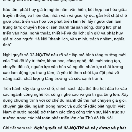
Bảo tồn, phát huy giá trị nghìn năm văn hiến, kết hợp hài hòa giữa
truyền thống và hiện đại, nhân văn và giàu ký ức; gắn kết chặt chẽ
giữa phát triển văn hóa với phát triển kinh tế, lấy người dân làm
trung tâm; chuyển hóa di sản thành tài sản sống, động lực phát
triển văn hóa, nghệ thuật, thiết kế và du lịch; gìn giữ và phát huy
giá trị con người Hà Nội “thanh lịch, văn minh, trách nhiệm, nghĩa
tình”.
Nghị quyết số 02-NQ/TW nêu rõ xác lập mô hình tăng trưởng mới
của Thủ đô lấy tri thức, khoa học, công nghệ, đổi mới sáng tạo,
chuyển đổi số, nguồn lực văn hóa và nguồn nhân lực chất lượng
cao làm động lực trung tâm, là yếu tố then chốt tạo đột phá về
năng suất, chất lượng tăng trưởng và sức cạnh tranh.
Tiến hành xây dựng cơ chế, chính sách đặc thù thu hút đầu tư vào
các ngành công nghệ lõi, công nghệ cao và giá trị gia tăng lớn. Xây
dựng chương trình với cơ chế đủ mạnh để thu hút chuyên gia giỏi,
chuyên gia đầu ngành trong nước và quốc tế (đặc biệt người Việt
Nam ở nước ngoài) trở thành các tổng công trình sư, kiến trúc sư
trưởng trong các bài toán phát triển lớn của Thủ đô Hà Nội.
Chi tiết xem tại:
Nghị quyết số 02-NQ/TW về xây dựng và phát