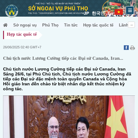
JP
한국인
En
Sở ngoại vụ
Phú Thọ
Tin tức
Hợp tác quốc tế
Lãnh sự &
Hợp tác quốc tế
26/06/2025 02:40 GMT+7
Chủ tịch nước Lương Cường tiếp các Đại sứ Canada, Iran...
Chủ tịch nước Lương Cường tiếp các Đại sứ Canada, Iran
Sáng 26/6, tại Phủ Chủ tịch, Chủ tịch nước Lương Cường đã
tiếp các Đại sứ đặc mệnh toàn quyền Canada và Cộng hòa
Hồi giáo Iran đến chào từ biệt nhân dịp kết thúc nhiệm kỳ
công tác.