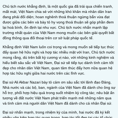
Chủ tịch nước khẳng định, là một quốc gia đã trải qua chiến tranh,
mất mát, Việt Nam chia sẻ với những khó khăn mà nhân dân Iran
đang phải đối diện; hoan nghênh thoả thuận ngừng bắn vừa đạt
được giữa các bên và bày tỏ hy vọng thoả thuận sẽ góp phần đem
lại hoà bình, ổn định tại nhu vực. Chủ tịch nước nhấn mạnh lập
trường nhất quán của Việt Nam mong muốn các bên giải quyết bất
đồng thông qua đối thoại trên cơ sở luật pháp quốc tế.
Khẳng định Việt Nam luôn coi trọng và mong muốn sẽ tiếp tục thúc
đẩy quan hệ hữu nghị và hợp tác nhiều mặt với Iran, Chủ tịch nước
mong rằng, dù trên bất kỳ cương vị nào, với những kinh nghiệm và
hiểu biết sâu sắc về Việt Nam, Đại sứ sẽ tiếp tục dành tình cảm tốt
đẹp cho nhân dân Việt Nam, quan tâm thúc đẩy hơn nữa quan hệ
hợp tác hữu nghị giữa hai nước trên các lĩnh vực.
Đại sứ Ali Akbar Nazari bày tỏ cảm ơn sâu sắc tới lãnh đạo Đảng,
Nhà nước và các bộ, ban, ngành của Việt Nam đã dành cho ông sự
hỗ trợ, phối hợp hiệu quả trong suốt nhiệm kỳ công tác; nêu bật ấn
tượng về đất nước Việt Nam phát triển mạnh mẽ những năm qua
và tình cảm mà người dân Việt Nam đã dành cho cá nhân Đại sứ.
Đại sứ nhấn mạnh, trong nhiệm kỳ của mình, hai nước đã ký kết
nhiều văn kiện hợp tác quan trọng, hợp tác tốt đẹp tại các tổ chức