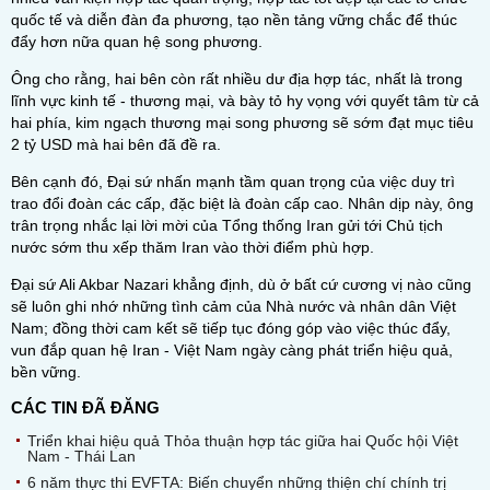
quốc tế và diễn đàn đa phương, tạo nền tảng vững chắc để thúc
đẩy hơn nữa quan hệ song phương.
Ông cho rằng, hai bên còn rất nhiều dư địa hợp tác, nhất là trong
lĩnh vực kinh tế - thương mại, và bày tỏ hy vọng với quyết tâm từ cả
hai phía, kim ngạch thương mại song phương sẽ sớm đạt mục tiêu
2 tỷ USD mà hai bên đã đề ra.
Bên cạnh đó, Đại sứ nhấn mạnh tầm quan trọng của việc duy trì
trao đổi đoàn các cấp, đặc biệt là đoàn cấp cao. Nhân dịp này, ông
trân trọng nhắc lại lời mời của Tổng thống Iran gửi tới Chủ tịch
nước sớm thu xếp thăm Iran vào thời điểm phù hợp.
Đại sứ Ali Akbar Nazari khẳng định, dù ở bất cứ cương vị nào cũng
sẽ luôn ghi nhớ những tình cảm của Nhà nước và nhân dân Việt
Nam; đồng thời cam kết sẽ tiếp tục đóng góp vào việc thúc đẩy,
vun đắp quan hệ Iran - Việt Nam ngày càng phát triển hiệu quả,
bền vững.
CÁC TIN ĐÃ ĐĂNG
Triển khai hiệu quả Thỏa thuận hợp tác giữa hai Quốc hội Việt
Nam - Thái Lan
6 năm thực thi EVFTA: Biến chuyển những thiện chí chính trị