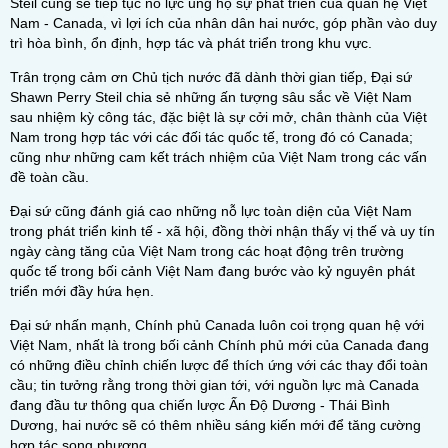
Steil cũng sẽ tiếp tục nỗ lực ủng hộ sự phát triển của quan hệ Việt
Nam - Canada, vì lợi ích của nhân dân hai nước, góp phần vào duy
trì hòa bình, ổn định, hợp tác và phát triển trong khu vực.
Trân trọng cảm ơn Chủ tịch nước đã dành thời gian tiếp, Đại sứ
Shawn Perry Steil chia sẻ những ấn tượng sâu sắc về Việt Nam
sau nhiệm kỳ công tác, đặc biệt là sự cởi mở, chân thành của Việt
Nam trong hợp tác với các đối tác quốc tế, trong đó có Canada;
cũng như những cam kết trách nhiệm của Việt Nam trong các vấn
đề toàn cầu.
Đại sứ cũng đánh giá cao những nỗ lực toàn diện của Việt Nam
trong phát triển kinh tế - xã hội, đồng thời nhận thấy vị thế và uy tín
ngày càng tăng của Việt Nam trong các hoạt động trên trường
quốc tế trong bối cảnh Việt Nam đang bước vào kỷ nguyên phát
triển mới đầy hứa hẹn.
Đại sứ nhấn mạnh, Chính phủ Canada luôn coi trọng quan hệ với
Việt Nam, nhất là trong bối cảnh Chính phủ mới của Canada đang
có những điều chỉnh chiến lược để thích ứng với các thay đổi toàn
cầu; tin tưởng rằng trong thời gian tới, với nguồn lực mà Canada
đang đầu tư thông qua chiến lược Ấn Độ Dương - Thái Bình
Dương, hai nước sẽ có thêm nhiều sáng kiến mới để tăng cường
hợp tác song phương.