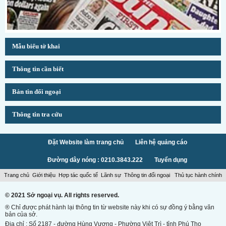
Mẫu biểu tờ khai
Thông tin cần biết
Bản tin đối ngoại
Thông tin tra cứu
Đặt Website làm trang chủ
Liên hệ quảng cáo
Đường dây nóng : 0210.3843.222
Tuyển dụng
Trang chủ
Giới thiệu
Hợp tác quốc tế
Lãnh sự
Thông tin đối ngoại
Thủ tục hành chính
© 2021 Sở ngoại vụ. All rights reserved.
® Chỉ được phát hành lại thông tin từ website này khi có sự đồng ý bằng văn
bản của sở.
Địa chỉ : Số 2187 - đường Hùng Vương - Phường Việt Trì - tỉnh Phú Thọ