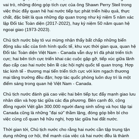
vai trò, những đóng góp tích cực của ông Shawn Perry Steil trong
việc thúc đẩy quan hệ hai nước tiếp tục phát triển hiệu quả, thực
chất, đặc biệt là qua những dịp quan trọng như kỷ niệm 5 năm xác
lập Đối tác Toàn diện (2017-2022), hay kỷ niệm 50 năm quan hệ
ngoại giao (1973-2023).
Chủ tịch nước bày tỏ vui mừng nhận thấy bất chấp những biến
động sâu sắc của tình hình quốc tế, khu vực thời gian qua, quan hệ
Đối tác Toàn diện Việt Nam - Canada vẫn duy trì đà phát triển tích
cực; hai bên tích cực triển khai các cuộc gặp gỡ, tiếp xúc giữa lãnh
đạo cấp cao hai nước bên lề các hội nghị quốc tế quan trọng. Hợp
tác kinh tế - thương mại tiến triển tích cực với kim ngạch thương
mại tăng trưởng đều đặn; hợp tác quốc phòng luôn duy trì là một
điểm sáng trong quan hệ Việt Nam - Canada.
Chủ tịch nước đánh giá cao việc hai bên tiếp tục đẩy mạnh giao lưu
nhân dân và hợp tác giữa các địa phương. Bên cạnh đó, cộng
đồng người Việt gần 300.000 người đang sinh sống và học tập tại
Canada cũng là những "đại sứ" thầm lặng, đóng góp bền bỉ cho
việc củng cố quan hệ hữu nghị, hợp tác giữa hai đất nước.
Thời gian tới, Chủ tịch nước cho rằng hai nước cần tập trung tận
dụng những cơ hội, thế mạnh của việc cả hai nước đều là thành