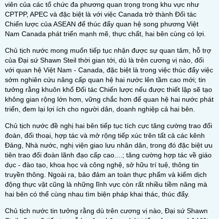
viên của các tổ chức đa phương quan trọng trong khu vực như
CPTPP, APEC và đặc biệt là với việc Canada trở thành Đối tác
Chiến lược của ASEAN để thúc đẩy quan hệ song phương Việt
Nam Canada phát triển mạnh mẽ, thực chất, hai bên cùng có lợi.
Chủ tịch nước mong muốn tiếp tục nhận được sự quan tâm, hỗ trợ
của Đại sứ Shawn Steil thời gian tới, dù là trên cương vị nào, đối
với quan hệ Việt Nam - Canada, đặc biệt là trong việc thúc đẩy việc
sớm nghiên cứu nâng cấp quan hệ hai nước lên tầm cao mới; tin
tưởng rằng khuôn khổ Đối tác Chiến lược nếu được thiết lập sẽ tạo
không gian rộng lớn hơn, vững chắc hơn để quan hệ hai nước phát
triển, đem lại lợi ích cho người dân, doanh nghiệp cả hai bên.
Chủ tịch nước đề nghị hai bên tiếp tục tích cực tăng cường trao đổi
đoàn, đối thoại, hợp tác và mở rộng tiếp xúc trên tất cả các kênh
Đảng, Nhà nước, nghị viện giao lưu nhân dân, trong đó đặc biệt ưu
tiên trao đổi đoàn lãnh đạo cấp cao....; tăng cường hợp tác về giáo
dục - đào tạo, khoa học và công nghệ, sở hữu trí tuệ, thông tin
truyền thông. Ngoài ra, bảo đảm an toàn thực phẩm và kiểm dịch
động thực vật cũng là những lĩnh vực còn rất nhiều tiềm năng mà
hai bên có thể cùng nhau tìm biện pháp khai thác, thúc đẩy.
Chủ tịch nước tin tưởng rằng dù trên cương vị nào, Đại sứ Shawn