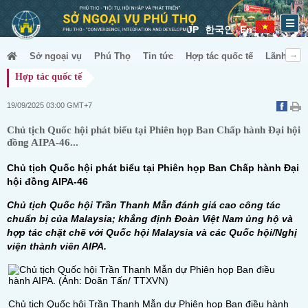
JP
한국인
En
Sở ngoại vụ
Phú Thọ
Tin tức
Hợp tác quốc tế
Lãnh sự &
Hợp tác quốc tế
19/09/2025 03:00 GMT+7
Chủ tịch Quốc hội phát biểu tại Phiên họp Ban Chấp hành Đại hội
đồng AIPA-46...
Chủ tịch Quốc hội phát biểu tại Phiên họp Ban Chấp hành Đại
hội đồng AIPA-46
Chủ tịch Quốc hội Trần Thanh Mẫn đánh giá cao công tác
chuẩn bị của Malaysia; khẳng định Đoàn Việt Nam ủng hộ và
hợp tác chặt chẽ với Quốc hội Malaysia và các Quốc hội/Nghị
viện thành viên AIPA.
Chủ tịch Quốc hội Trần Thanh Mẫn dự Phiên họp Ban điều hành