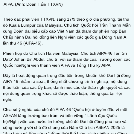
AIPA. (Ảnh: Doãn Tấn/ TTXVN)
Theo đặc phái viên TTXVN, sáng 17/9 theo giờ địa phương, tại thủ
đô Kuala Lumpur của Malaysia, Chủ tịch Quốc hội Trần Thanh Mẫn
cùng Đoàn đại biểu cấp cao Việt Nam đã tham dự phiên họp Ban
Chấp hành Đại hội đồng liên Nghị viện các quốc gia Đông Nam Á
lần thứ 46 (AIPA-46).
Phiên họp do Chủ tịch Hạ viện Malaysia, Chủ tịch AIPA-46 Tan Sri
Dato’ Johari Bin Abdul, chủ trì với sự tham dự của Trưởng đoàn các
Quốc hội/Nghị viện thành viên AIPA và Tổng Thư ký AIPA.
Đây là hoạt động quan trọng đầu tiên trong khuôn khổ Đại hội đồng
AIPA-46 nhằm rà soát, thống nhất chương trình nghị sự, nội dung
thảo luận của các Ủy ban, danh mục các dự thảo nghị quyết và các
nội dung quan trọng khác sẽ được thảo luận, thông qua tại Hội
nghị.
Chia sẻ ý nghĩa của chủ đề AIPA-46 “Quốc hội ở tuyến đầu vì một
ASEAN tăng trưởng bao trùm và bền vững,” Lãnh đạo Quốc
hội/Nghị viện các nước tin tưởng chủ đề Đại hội đồng phù hợp và
cộng hưởng với chủ đề chung của Năm Chủ tịch ASEAN 2025 là
“Bao trùm và Bền vững,” đồng thời thể hiện trách nhiệm, sự đồng