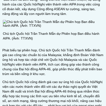
hành của các Quốc hội/Nghị viện thành viên AIPA trong việc củng
cố đoàn kết, xây dựng Cộng đồng ASEAN tự cường, sáng tạo,
năng động và lấy con người làm trung tâm.
Chủ tịch Quốc hội Trần Thanh Mẫn dự Phiên họp Ban điều hành
AIPA. (Ảnh: TTXVN)
Phát biểu tại phiên họp, Chủ tịch Quốc hội Trần Thanh Mẫn đánh
giá cao công tác chuẩn bị của Malaysia; khẳng định Đoàn Việt Nam
ủng hộ và hợp tác chặt chẽ với Quốc hội Malaysia và các Quốc
hội/Nghị viện thành viên AIPA, tích cực đóng góp vào thành công
chung của Đại hội đồng AIPA-46, góp phần thúc đẩy phát triển bao
trùm và bền vững ở khu vực.
Chủ tịch Quốc hội cũng đánh giá cao sự ủng hộ của Quốc hội/Nghị
viện các nước thành viên đối với các dự thảo nghị quyết do Việt
Nam đề xuất và trình Đại hội đồng AIPA-46 thông qua nhằm thúc
đẩy hợp tác trong các lĩnh vực ưu tiên như kinh tế số, chuyển đổi
số, an ninh mạng, tăng cường thương mại nội khối, nâng cao hiệu
quả hợp tác với các đối tác…, phát huy vai trò của ngoại giao nghị