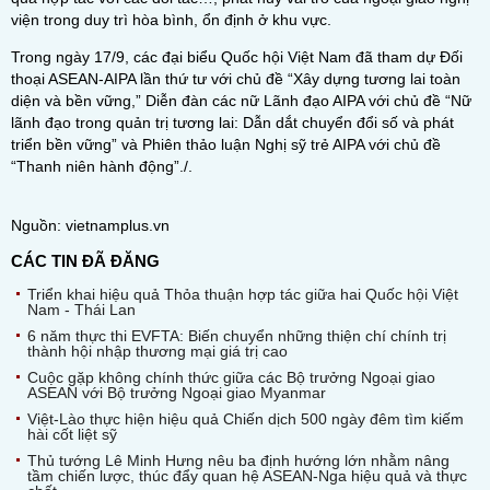
viện trong duy trì hòa bình, ổn định ở khu vực.
Trong ngày 17/9, các đại biểu Quốc hội Việt Nam đã tham dự Đối
thoại ASEAN-AIPA lần thứ tư với chủ đề “Xây dựng tương lai toàn
diện và bền vững,” Diễn đàn các nữ Lãnh đạo AIPA với chủ đề “Nữ
lãnh đạo trong quản trị tương lai: Dẫn dắt chuyển đổi số và phát
triển bền vững” và Phiên thảo luận Nghị sỹ trẻ AIPA với chủ đề
“Thanh niên hành động”./.
Nguồn: vietnamplus.vn
CÁC TIN ĐÃ ĐĂNG
Triển khai hiệu quả Thỏa thuận hợp tác giữa hai Quốc hội Việt
Nam - Thái Lan
6 năm thực thi EVFTA: Biến chuyển những thiện chí chính trị
thành hội nhập thương mại giá trị cao
Cuộc gặp không chính thức giữa các Bộ trưởng Ngoại giao
ASEAN với Bộ trưởng Ngoại giao Myanmar
Việt-Lào thực hiện hiệu quả Chiến dịch 500 ngày đêm tìm kiếm
hài cốt liệt sỹ
Thủ tướng Lê Minh Hưng nêu ba định hướng lớn nhằm nâng
tầm chiến lược, thúc đẩy quan hệ ASEAN-Nga hiệu quả và thực