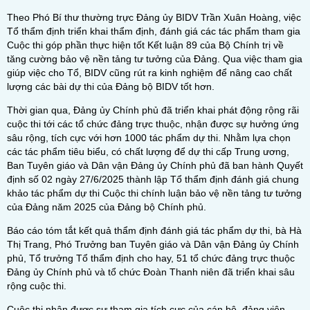
Theo Phó Bí thư thường trực Đảng ủy BIDV Trần Xuân Hoàng, việc
Tổ thẩm định triển khai thẩm định, đánh giá các tác phẩm tham gia
Cuộc thi góp phần thực hiện tốt Kết luận 89 của Bộ Chính trị về
tăng cường bảo vệ nền tảng tư tưởng của Đảng. Qua việc tham gia
giúp việc cho Tổ, BIDV cũng rút ra kinh nghiệm để nâng cao chất
lượng các bài dự thi của Đảng bộ BIDV tốt hơn.
Thời gian qua, Đảng ủy Chính phủ đã triển khai phát động rộng rãi
cuộc thi tới các tổ chức đảng trực thuộc, nhận được sự hưởng ứng
sâu rộng, tích cực với hơn 1000 tác phẩm dự thi. Nhằm lựa chọn
các tác phẩm tiêu biểu, có chất lượng để dự thi cấp Trung ương,
Ban Tuyên giáo và Dân vận Đảng ủy Chính phủ đã ban hành Quyết
định số 02 ngày 27/6/2025 thành lập Tổ thẩm định đánh giá chung
khảo tác phẩm dự thi Cuộc thi chính luận bảo vệ nền tảng tư tưởng
của Đảng năm 2025 của Đảng bộ Chính phủ.
Báo cáo tóm tắt kết quả thẩm định đánh giá tác phẩm dự thi, bà Hà
Thị Trang, Phó Trưởng ban Tuyên giáo và Dân vận Đảng ủy Chính
phủ, Tổ trưởng Tổ thẩm định cho hay, 51 tổ chức đảng trực thuộc
Đảng ủy Chính phủ và tổ chức Đoàn Thanh niên đã triển khai sâu
rộng cuộc thi.
Cuộc thi nhận được sự tham gia tích cực của cán bộ, đảng viên