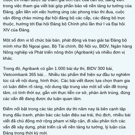
trong việc tham gia viết bài góp phần bảo vệ nền tảng tư tưởng của
Đảng, gắn liền với việc hưởng ứng các phong trào thi đua, cuộc
vận động chào mừng đại hội đảng bộ các cấp, các đảng bộ trực
thuộc, hướng tới Đại hội Đảng bộ Chính phủ lần thứ I và Đại hội
XIV của Đảng.
Một số đơn vị tổ chức bài bản, phát động và trao giải tại Đảng bộ
mình như Bộ Ngoại giao, Bộ Tài chính, Bộ Nội vụ, BIDV, Ngân hàng
Nông nghiệp và Phát triển nông thôn (Agribank) và nhiều đơn vị
khác.
Trong đó, Agribank có gần 1.000 bài dự thi, BIDV 300 bài,
Vietcombank 365 bài… Nhiều tác phẩm thể hiện sự đầu tư nghiêm
túc cả về nội dung, hình thức. Các bài viết được lựa chọn tham gia
có luận điểm rõ ràng, nội dung tập trung vào một số vấn đề trọng
tâm, có tính thời sự, gắn với thực tiễn cơ sở, phản ánh trúng, đúng
các vấn đề đang được dư luận quan tâm.
Điểm nổi bật trong các tác phẩm dự thi năm nay là bên cạnh tập
trung đấu tranh, phản bác các luận điệu sai trái, thù địch, nhiều bài
viết đã chủ động mở rộng phạm vi tiếp cận, đi sâu phân tích các
vấn đề xây dựng, phát triển cả về nền tảng tư tưởng, lý luận của
Đảng trong thời kỳ mới.