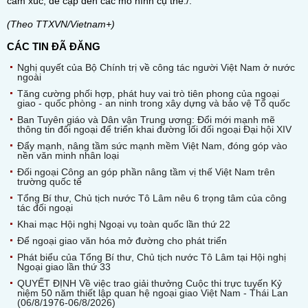
cảm xúc, đề cập đến các mô hình cụ thể./.
(Theo TTXVN/Vietnam+)
CÁC TIN ĐÃ ĐĂNG
Nghị quyết của Bộ Chính trị về công tác người Việt Nam ở nước
ngoài
Tăng cường phối hợp, phát huy vai trò tiên phong của ngoại
giao - quốc phòng - an ninh trong xây dựng và bảo vệ Tổ quốc
Ban Tuyên giáo và Dân vận Trung ương: Đổi mới mạnh mẽ
thông tin đối ngoại để triển khai đường lối đối ngoại Đại hội XIV
Đẩy mạnh, nâng tầm sức mạnh mềm Việt Nam, đóng góp vào
nền văn minh nhân loại
Đối ngoại Công an góp phần nâng tầm vị thế Việt Nam trên
trường quốc tế
Tổng Bí thư, Chủ tịch nước Tô Lâm nêu 6 trọng tâm của công
tác đối ngoại
Khai mạc Hội nghị Ngoại vụ toàn quốc lần thứ 22
Để ngoại giao văn hóa mở đường cho phát triển
Phát biểu của Tổng Bí thư, Chủ tịch nước Tô Lâm tại Hội nghị
Ngoại giao lần thứ 33
QUYẾT ĐỊNH Về việc trao giải thưởng Cuộc thi trực tuyến Kỷ
niệm 50 năm thiết lập quan hệ ngoại giao Việt Nam - Thái Lan
(06/8/1976-06/8/2026)