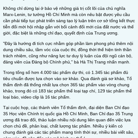
Không chỉ dừng lại ở bảo vệ những giá trị cốt lõi của chủ nghĩa
Marx-Lenin, tư tưởng Hồ Chí Minh mà còn nêu bật được yêu cầu
cần phải tiếp tục phát triển sáng tạo lý luận trên cơ sở tổng kết thực
tiễn đổi mới hội nhập gắn với bối cảnh đổi mới của đất nước và thế
giới, đặc biệt là những chỉ đạo, quyết định của Trung ương.
"Đây là hướng đi tích cực nhằm góp phần làm phong phú thêm nội
dung chiều sâu, tầm vóc của cuộc thi, đồng thời thể hiện tinh thần
trách nhiệm, cũng như năng lực tư duy lý luận của đội ngũ cán bộ,
đảng viên của Đảng bộ Chính phủ," bà Hà Thị Trang nhấn mạnh.
Trong tổng số hơn 4.000 tác phẩm dự thi, có 1.345 tác phẩm đủ
tiêu chuẩn được lựa chọn vào sơ khảo. Qua đánh giá sơ khảo, Tổ
thẩm định đã thống nhất lựa chọn 365 tác phẩm vào vòng chung
khảo, trong đó có 183 tác phẩm thể loại tạp chí, 129 tác phẩm thể
loại báo, video clip là 16 tác phẩm.
Tại cuộc họp, các thành viên Tổ thẩm định, đại diện Ban Chỉ đạo
35 Học viện Chính trị quốc gia Hồ Chí Minh, Ban Chỉ đạo 35 Trung
ương đã trao đổi, thảo luận nhiều nội dung liên quan đến việc lựa
chọn chủ đề, phân loại, chất lượng tác phẩm. Nhiều ý kiến có
chung đánh giá các tác phẩm mang tính thời sự, nhiều bài viết sâu,