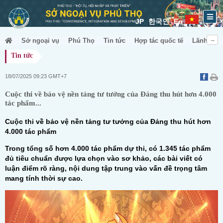
JP
한국인
En
Sở ngoại vụ
Phú Thọ
Tin tức
Hợp tác quốc tế
Lãnh sự &
Tin tức
18/07/2025 09:23 GMT+7
Cuộc thi về bảo vệ nền tảng tư tưởng của Đảng thu hút hơn 4.000
tác phẩm...
Cuộc thi về bảo vệ nền tảng tư tưởng của Đảng thu hút hơn
4.000 tác phẩm
Trong tổng số hơn 4.000 tác phẩm dự thi, có 1.345 tác phẩm
đủ tiêu chuẩn được lựa chọn vào sơ khảo, các bài viết có
luận điểm rõ ràng, nội dung tập trung vào vấn đề trọng tâm
mang tính thời sự cao.