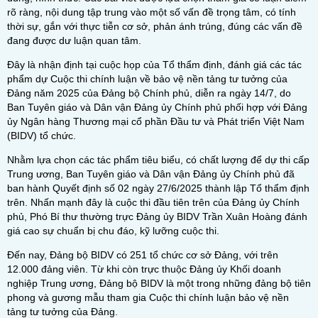
rõ ràng, nội dung tập trung vào một số vấn đề trọng tâm, có tính
thời sự, gắn với thực tiễn cơ sở, phản ánh trúng, đúng các vấn đề
đang được dư luận quan tâm.
Đây là nhận định tại cuộc họp của Tổ thẩm định, đánh giá các tác
phẩm dự Cuộc thi chính luận về bảo vệ nền tảng tư tưởng của
Đảng năm 2025 của Đảng bộ Chính phủ, diễn ra ngày 14/7, do
Ban Tuyên giáo và Dân vận Đảng ủy Chính phủ phối hợp với Đảng
ủy Ngân hàng Thương mại cổ phần Đầu tư và Phát triển Việt Nam
(BIDV) tổ chức.
Nhằm lựa chọn các tác phẩm tiêu biểu, có chất lượng để dự thi cấp
Trung ương, Ban Tuyên giáo và Dân vận Đảng ủy Chính phủ đã
ban hành Quyết định số 02 ngày 27/6/2025 thành lập Tổ thẩm định
trên. Nhấn mạnh đây là cuộc thi đầu tiên trên của Đảng ủy Chính
phủ, Phó Bí thư thường trực Đảng ủy BIDV Trần Xuân Hoàng đánh
giá cao sự chuẩn bị chu đáo, kỹ lưỡng cuộc thi.
Đến nay, Đảng bộ BIDV có 251 tổ chức cơ sở Đảng, với trên
12.000 đảng viên. Từ khi còn trực thuộc Đảng ủy Khối doanh
nghiệp Trung ương, Đảng bộ BIDV là một trong những đảng bộ tiên
phong và gương mẫu tham gia Cuộc thi chính luận bảo vệ nền
tảng tư tưởng của Đảng.