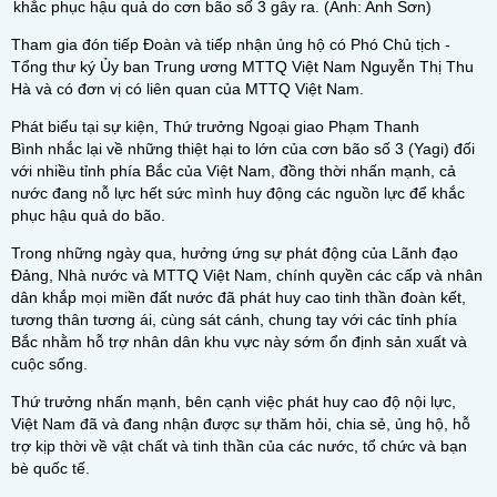
khắc phục hậu quả do cơn bão số 3 gây ra. (Ảnh: Anh Sơn)
Tham gia đón tiếp Đoàn và tiếp nhận ủng hộ có Phó Chủ tịch -
Tổng thư ký Ủy ban Trung ương MTTQ Việt Nam Nguyễn Thị Thu
Hà và có đơn vị có liên quan của MTTQ Việt Nam.
Phát biểu tại sự kiện,
Thứ trưởng Ngoại giao Phạm Thanh
Bình
nhắc lại về những thiệt hại to lớn của
cơn bão số 3
(Yagi) đối
với nhiều tỉnh phía Bắc của Việt Nam, đồng thời nhấn mạnh, cả
nước đang nỗ lực hết sức mình huy động các nguồn lực để khắc
phục hậu quả do bão.
Trong những ngày qua, hưởng ứng sự phát động của Lãnh đạo
Đảng, Nhà nước và MTTQ Việt Nam, chính quyền các cấp và nhân
dân khắp mọi miền đất nước đã phát huy cao tinh thần đoàn kết,
tương thân tương ái, cùng sát cánh, chung tay với các tỉnh phía
Bắc nhằm hỗ trợ nhân dân khu vực này sớm ổn định sản xuất và
cuộc sống.
Thứ trưởng nhấn mạnh, bên cạnh việc phát huy cao độ nội lực,
Việt Nam đã và đang nhận được sự thăm hỏi, chia sẻ, ủng hộ, hỗ
trợ kịp thời về vật chất và tinh thần của các nước, tổ chức và bạn
bè quốc tế.