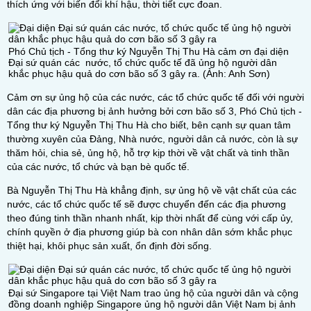
thích ứng với biến đổi khí hậu, thời tiết cực đoan.
Phó Chủ tịch - Tổng thư ký Nguyễn Thị Thu Hà cảm ơn đại diện
Đại sứ quán các
nước
, tổ chức quốc tế đã ủng hộ người dân
khắc phục hậu quả do cơn bão số 3 gây ra. (Ảnh: Anh Sơn)
Cảm ơn sự ủng hộ của các nước, các tổ chức quốc tế đối với người
dân các địa phương bị ảnh hưởng bởi cơn bão số 3, Phó Chủ tịch -
Tổng thư ký Nguyễn Thị Thu Hà cho biết, bên cạnh sự quan tâm
thường xuyên của Đảng, Nhà nước, người dân cả nước, còn là sự
thăm hỏi, chia sẻ, ủng hộ, hỗ trợ kịp thời về vật chất và tinh thần
của các nước, tổ chức và bạn bè quốc tế.
Bà Nguyễn Thị Thu Hà khẳng định, sự ủng hộ về vật chất của các
nước, các tổ chức quốc tế sẽ được chuyển đến các địa phương
theo đúng tinh thần nhanh nhất, kịp thời nhất để cùng với cấp ủy,
chính quyền ở địa phương giúp bà con nhân dân sớm khắc phục
thiệt hại, khôi phục sản xuất, ổn định đời sống.
Đại sứ Singapore tại Việt Nam trao ủng hộ của người dân và cộng
đồng doanh nghiệp Singapore ủng hộ người dân Việt Nam bị ảnh