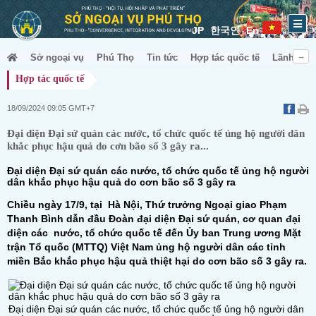
JP
한국인
En
Sở ngoại vụ
Phú Thọ
Tin tức
Hợp tác quốc tế
Lãnh sự &
Hợp tác quốc tế
18/09/2024 09:05 GMT+7
Đại diện Đại sứ quán các nước, tổ chức quốc tế ủng hộ người dân
khắc phục hậu quả do cơn bão số 3 gây ra...
Đại diện Đại sứ quán các nước, tổ chức quốc tế ủng hộ người
dân khắc phục hậu quả do cơn bão số 3 gây ra
Chiều ngày 17/9, tại
Hà Nội
, Thứ trưởng Ngoại giao Phạm
Thanh Bình dẫn đầu Đoàn đại diện Đại sứ quán, cơ quan đại
diện các
nước
, tổ chức quốc tế đến Ủy ban Trung ương Mặt
trận Tổ quốc (MTTQ) Việt Nam ủng hộ người dân các tỉnh
miền Bắc khắc phục hậu quả thiệt hại do cơn bão số 3 gây ra.
Đại diện Đại sứ quán các nước, tổ chức quốc tế ủng hộ người dân