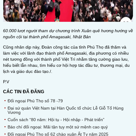
60.000 lượt người tham dự chương trình Xuân quê hương hướng về
nguồn cội tại thành phố Amagasaki, Nhật Bản
Cũng nhân dịp này, Đoàn công tác của tỉnh Phú Thọ đã thăm và
làm việc với lãnh đạo thành phố Amagasaki, địa phương có nhiều
nét tương đồng với thành phố Việt Trì nhằm tăng cường giao lưu,
hiểu biết lẫn nhau, tìm hiểu cơ hội hợp tác đầu tư, thương mại, du
lịch và giáo dục đào tạo./.
P.V
CÁC TIN ĐÃ ĐĂNG
Đối ngoại Phú Thọ số 78 -79
Đại sứ quán Việt Nam tại Hàn Quốc tổ chức Lễ Giỗ Tổ Hùng
Vương
Cuốn sách “80 năm: Hội tụ - Hội nhập - Phát triển”
Báo chí đối ngoại: Mãi tận tụy một sứ mệnh cao quý
Đối ngoại Phú Thọ số 62 chào xuân Ất Tỵ năm 2025