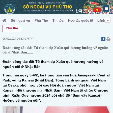
JP
한국인
En
Sở ngoại vụ
Phú Thọ
Tin tức
Hợp tác quốc tế
Lãnh sự &
Phú thọ
06/02/2024 09:33 GMT+7
Đoàn công tác đất Tổ tham dự Xuân quê hương hướng về nguồn
cội ở Nhật Bản......
Đoàn công tác đất Tổ tham dự Xuân quê hương hướng về
nguồn cội ở Nhật Bản
Trong hai ngày 3-4/2, tại trung tâm văn hoá Amagasaki Central
Park, vùng Kansai (Nhật Bản), Tổng Lãnh sự quán Việt Nam
tại Osaka phối hợp với các Hội đoàn người Việt Nam tại
Kansai, Hội thương mại Nhật Bản - Việt Nam tổ chức Chương
trình Xuân Quê hương 2024 với chủ đề “Sum vầy Kansai -
Hướng về nguồn cội”.