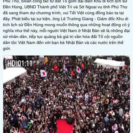
Phú Thọ, Đoàn công tác từ đất Tổ gồm đại diện Khu di tích lịch sử
Đền Hùng, UBND Thành phố Việt Trì và Sở Ngoại vụ tỉnh Phú Thọ
đã sang tham dự chương trình, vui Tết Việt cùng đồng bào ta tại
đây. Phát biểu tại sự kiện, ông Lê Trường Giang - Giám đốc Khu di
tích lịch sử Đền Hùng mong muốn thông qua những hoạt động có ý
nghĩa như thế này, mỗi người Việt Nam ở Nhật Bản sẽ là những đại
sứ nhân dân, tiếp tục quảng bá giá trị văn hóa đất Tổ cội nguồn
dân tộc Việt Nam đến với bạn bè Nhật Bản và các nước trên thế
giới.