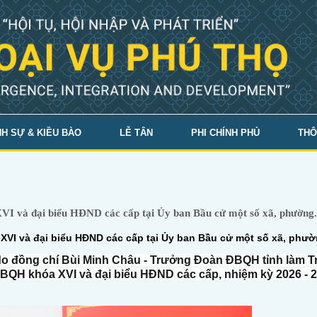
H SỰ & KIỀU BÀO
LỄ TÂN
PHI CHÍNH PHỦ
THÔ
I và đại biểu HĐND các cấp tại Ủy ban Bầu cử một số xã, phường.
XVI và đại biểu HĐND các cấp tại Ủy ban Bầu cử một số xã, phư
do đồng chí Bùi Minh Châu - Trưởng Đoàn ĐBQH tỉnh làm T
ĐBQH khóa XVI và đại biểu HĐND các cấp, nhiệm kỳ 2026 - 2