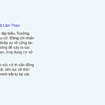
 xã Lâm Thao
c đại biểu, Trưởng
ầu cử. Đồng chí nhấn
hiệp vụ về công tác
hông để xảy ra sai
 an, ứng dụng cơ sở
p xúc cử tri vận động
, liên tục về thời
nh trật tự tại các