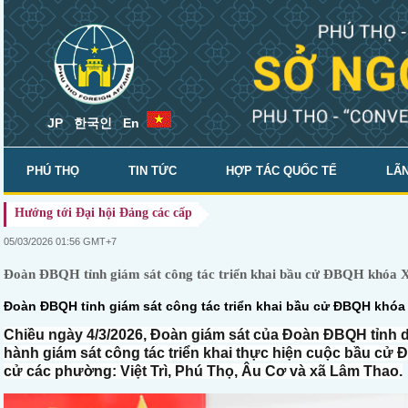
JP
한국인
En
PHÚ THỌ
TIN TỨC
HỢP TÁC QUỐC TẾ
LÃN
Hướng tới Đại hội Đảng các cấp
SỞ NGOẠI VỤ
05/03/2026 01:56 GMT+7
Đoàn ĐBQH tỉnh giám sát công tác triển khai bầu cử ĐBQH khóa XV
Đoàn ĐBQH tỉnh giám sát công tác triển khai bầu cử ĐBQH khóa 
Chiều ngày 4/3/2026, Đoàn giám sát của Đoàn ĐBQH tỉnh 
hành giám sát công tác triển khai thực hiện cuộc bầu cử 
cử các phường: Việt Trì, Phú Thọ, Âu Cơ và xã Lâm Thao.