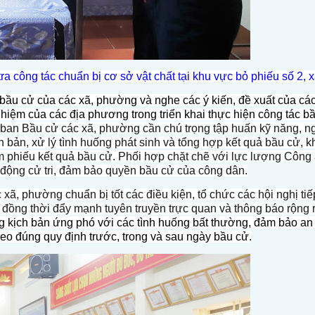
 công tác chuẩn bị cơ sở vật chất tại khu vực bỏ phiếu số 2,
tổ bầu cử của các xã, phường và nghe các ý kiến, đề xuất của cá
iệm của các địa phương trong triển khai thực hiện công tác b
ban Bầu cử các xã, phường cần chú trọng tập huấn kỹ năng, ng
ên bản, xử lý tình huống phát sinh và tổng hợp kết quả bầu cử, k
ểm phiếu kết quả bầu cử. Phối hợp chặt chẽ với lực lượng Công
n động cử tri, đảm bảo quyền bầu cử của công dân.
xã, phường chuẩn bị tốt các điều kiện, tổ chức các hội nghị tiế
ng thời đẩy mạnh tuyên truyền trực quan và thông báo rộng rãi
g kịch bản ứng phó với các tình huống bất thường, đảm bảo an ni
heo đúng quy định trước, trong và sau ngày bầu cử.