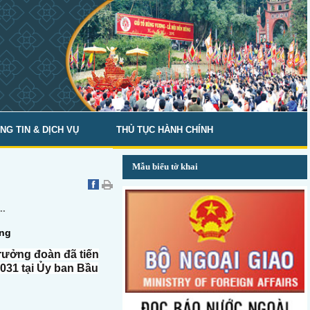
NG TIN & DỊCH VỤ
THỦ TỤC HÀNH CHÍNH
Mẫu biểu tờ khai
..
ờng
rưởng đoàn đã tiến
031 tại Ủy ban Bầu