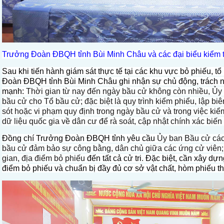
Trưởng Đoàn ĐBQH tỉnh Bùi Minh Châu và các đại biểu kiểm tra
Sau khi tiến hành giám sát thực tế tại các khu vực bỏ phiếu, 
Đoàn ĐBQH tỉnh Bùi Minh Châu ghi nhận sự chủ động, trách nh
mạnh:
Thời gian từ nay đến ngày bầu cử không còn nhiều, Ủy 
bầu cử cho Tổ bầu cử; đặc biệt là quy trình kiểm phiểu, lập bi
sót hoặc vi phạm quy định trong ngày bầu cử và trong việc ki
dữ liệu quốc gia về dân cư để rà soát, cập nhật chính xác biế
Đồng chí Trưởng Đoàn ĐBQH tỉnh yêu cầu
Ủy ban Bầu cử các 
bầu cử đảm bảo sự công bằng, dân chủ giữa các ứng cử viên; đồ
gian, địa điểm bỏ phiếu
đến tất cả cử tri
.
Đặc biệt, cần xây dựn
điểm bỏ phiếu và chuẩn bị đầy đủ cơ sở vật chất, hòm phiếu t