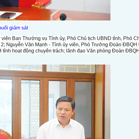
uổi giám sát
y viên Ban Thường vụ Tỉnh ủy, Phó Chủ tịch UBND tỉnh, Phó C
ố 2; Nguyễn Văn Mạnh - Tỉnh ủy viên, Phó Trưởng Đoàn ĐBQH 
H tỉnh hoạt động chuyên trách; lãnh đạo Văn phòng Đoàn ĐBQ