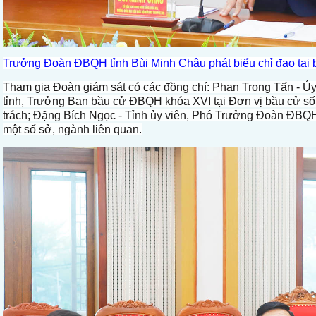
Trưởng Đoàn ĐBQH tỉnh Bùi Minh Châu phát biểu chỉ đạo tại b
Tham gia Đoàn giám sát có các đồng chí: Phan Trọng Tấn - Ủ
tỉnh, Trưởng Ban bầu cử ĐBQH khóa XVI tại Đơn vị bầu cử s
trách; Đặng Bích Ngọc - Tỉnh ủy viên, Phó Trưởng Đoàn ĐBQ
một số sở, ngành liên quan.