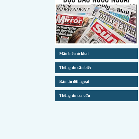
Mẫu biểu tờ khai
Thông tin cần biết
Bản tin đối ngoại
Thông tin tra cứu