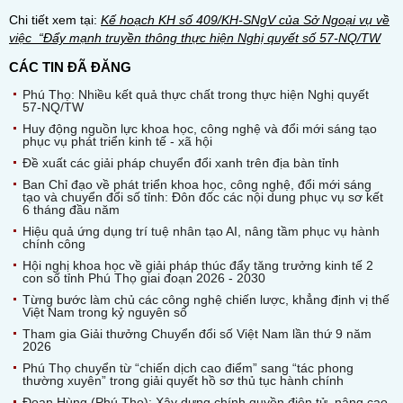
Chi tiết xem tại:
Kế hoạch KH số 409/KH-SNgV của Sở Ngoại vụ về
việc “Đẩy mạnh truyền thông thực hiện Nghị quyết số 57-NQ/TW
CÁC TIN ĐÃ ĐĂNG
Phú Thọ: Nhiều kết quả thực chất trong thực hiện Nghị quyết
57-NQ/TW
Huy động nguồn lực khoa học, công nghệ và đổi mới sáng tạo
phục vụ phát triển kinh tế - xã hội
Đề xuất các giải pháp chuyển đổi xanh trên địa bàn tỉnh
Ban Chỉ đạo về phát triển khoa học, công nghệ, đổi mới sáng
tạo và chuyển đổi số tỉnh: Đôn đốc các nội dung phục vụ sơ kết
6 tháng đầu năm
Hiệu quả ứng dụng trí tuệ nhân tạo AI, nâng tầm phục vụ hành
chính công
Hội nghị khoa học về giải pháp thúc đẩy tăng trưởng kinh tế 2
con số tỉnh Phú Thọ giai đoạn 2026 - 2030
Từng bước làm chủ các công nghệ chiến lược, khẳng định vị thế
Việt Nam trong kỷ nguyên số
Tham gia Giải thưởng Chuyển đổi số Việt Nam lần thứ 9 năm
2026
Phú Thọ chuyển từ “chiến dịch cao điểm” sang “tác phong
thường xuyên” trong giải quyết hồ sơ thủ tục hành chính
Đoan Hùng (Phú Thọ): Xây dựng chính quyền điện tử, nâng cao