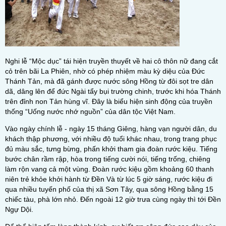
Nghi lễ “Mộc dục” tái hiện truyền thuyết về hai cô thôn nữ đang cắt
cỏ trên bãi La Phiên, nhờ có phép nhiệm màu kỳ diệu của Đức
Thánh Tản, mà đã gánh được nước sông Hồng từ đôi sọt tre dân
dã, dâng lên để đức Ngài tẩy bụi trường chinh, trước khi hóa Thánh
trên đỉnh non Tản hùng vĩ. Đây là biểu hiện sinh động của truyền
thống “Uống nước nhớ nguồn” của dân tộc Việt Nam.
Vào ngày chính lễ - ngày 15 tháng Giêng, hàng vạn người dân, du
khách thập phương, với nhiều độ tuổi khác nhau, trong trang phục
đủ màu sắc, tưng bừng, phấn khởi tham gia đoàn rước kiệu. Tiếng
bước chân rầm rập, hòa trong tiếng cười nói, tiếng trống, chiêng
làm rộn vang cả một vùng. Đoàn rước kiệu gồm khoảng 60 thanh
niên trẻ khỏe khởi hành từ Đền Và từ lúc 5 giờ sáng, rước kiệu đi
qua nhiều tuyến phố của thị xã Sơn Tây, qua sông Hồng bằng 15
chiếc tàu, phà lớn nhỏ. Đến ngoài 12 giờ trưa cùng ngày thì tới Đền
Ngự Dội.