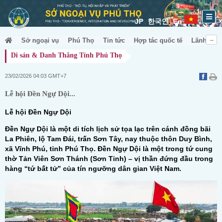
JP
한국인
En
Sở ngoại vụ
Phú Thọ
Tin tức
Hợp tác quốc tế
Lãnh sự &
Di sản & Danh Thắng Tỉnh Phú Thọ
23/02/2026 04:03 GMT+7
Lễ hội Đền Ngự Dội...
Lễ hội Đền Ngự Dội
Đền Ngự Dội là một di tích lịch sử tọa lạc trên cánh đồng bãi
La Phiên, lộ Tam Đái, trấn Sơn Tây, nay thuộc thôn Duy Bình,
xã Vĩnh Phú, tỉnh Phú Thọ. Đền Ngự Dội là một trong tứ cung
thờ Tản Viên Sơn Thánh (Sơn Tinh) – vị thần đứng đầu trong
hàng “tứ bất tử” của tín ngưỡng dân gian Việt Nam.