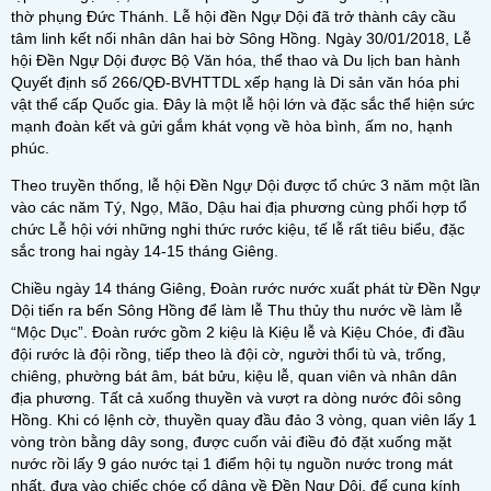
thờ phụng Đức Thánh. Lễ hội đền Ngự Dội đã trở thành cây cầu
tâm linh kết nối nhân dân hai bờ Sông Hồng. Ngày 30/01/2018, Lễ
hội Đền Ngự Dội được Bộ Văn hóa, thể thao và Du lịch ban hành
Quyết định số 266/QĐ-BVHTTDL xếp hạng là Di sản văn hóa phi
vật thể cấp Quốc gia. Đây là một lễ hội lớn và đặc sắc thể hiện sức
mạnh đoàn kết và gửi gắm khát vọng về hòa bình, ấm no, hạnh
phúc.
Theo truyền thống, lễ hội Đền Ngự Dội được tổ chức 3 năm một lần
vào các năm Tý, Ngọ, Mão, Dậu hai địa phương cùng phối hợp tổ
chức Lễ hội với những nghi thức rước kiệu, tế lễ rất tiêu biểu, đặc
sắc trong hai ngày 14-15 tháng Giêng.
Chiều ngày 14 tháng Giêng, Đoàn rước nước xuất phát từ Đền Ngự
Dội tiến ra bến Sông Hồng để làm lễ Thu thủy thu nước về làm lễ
“Mộc Dục”. Đoàn rước gồm 2 kiệu là Kiệu lễ và Kiệu Chóe, đi đầu
đội rước là đội rồng, tiếp theo là đội cờ, người thổi tù và, trống,
chiêng, phường bát âm, bát bửu, kiệu lễ, quan viên và nhân dân
địa phương. Tất cả xuống thuyền và vượt ra dòng nước đôi sông
Hồng. Khi có lệnh cờ, thuyền quay đầu đảo 3 vòng, quan viên lấy 1
vòng tròn bằng dây song, được cuốn vải điều đỏ đặt xuống mặt
nước rồi lấy 9 gáo nước tại 1 điểm hội tụ nguồn nước trong mát
nhất, đưa vào chiếc chóe cổ dâng về Đền Ngự Dội, để cung kính