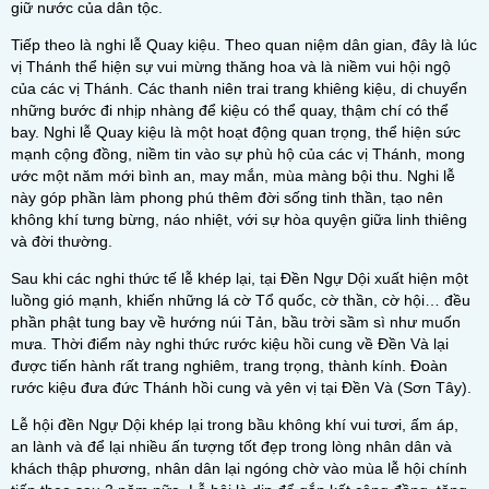
giữ nước của dân tộc.
Tiếp theo là nghi lễ Quay kiệu. Theo quan niệm dân gian, đây là lúc
vị Thánh thể hiện sự vui mừng thăng hoa và là niềm vui hội ngộ
của các vị Thánh. Các thanh niên trai trang khiêng kiệu, di chuyển
những bước đi nhịp nhàng để kiệu có thể quay, thậm chí có thể
bay. Nghi lễ Quay kiệu là một hoạt động quan trọng, thể hiện sức
mạnh cộng đồng, niềm tin vào sự phù hộ của các vị Thánh, mong
ước một năm mới bình an, may mắn, mùa màng bội thu. Nghi lễ
này góp phần làm phong phú thêm đời sống tinh thần, tạo nên
không khí tưng bừng, náo nhiệt, với sự hòa quyện giữa linh thiêng
và đời thường.
Sau khi các nghi thức tế lễ khép lại, tại Đền Ngự Dội xuất hiện một
luồng gió mạnh, khiến những lá cờ Tổ quốc, cờ thần, cờ hội… đều
phần phật tung bay về hướng núi Tản, bầu trời sầm sì như muốn
mưa. Thời điểm này nghi thức rước kiệu hồi cung về Đền Và lại
được tiến hành rất trang nghiêm, trang trọng, thành kính. Đoàn
rước kiệu đưa đức Thánh hồi cung và yên vị tại Đền Và (Sơn Tây).
Lễ hội đền Ngự Dội khép lại trong bầu không khí vui tươi, ấm áp,
an lành và để lại nhiều ấn tượng tốt đẹp trong lòng nhân dân và
khách thập phương, nhân dân lại ngóng chờ vào mùa lễ hội chính