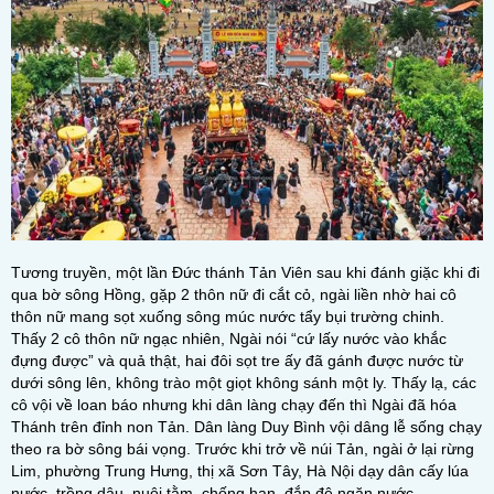
Tương truyền, một lần Đức thánh Tản Viên sau khi đánh giặc khi đi
qua bờ sông Hồng, gặp 2 thôn nữ đi cắt cỏ, ngài liền nhờ hai cô
thôn nữ mang sọt xuống sông múc nước tẩy bụi trường chinh.
Thấy 2 cô thôn nữ ngạc nhiên, Ngài nói “cứ lấy nước vào khắc
đựng được” và quả thật, hai đôi sọt tre ấy đã gánh được nước từ
dưới sông lên, không trào một giọt không sánh một ly. Thấy lạ, các
cô vội về loan báo nhưng khi dân làng chạy đến thì Ngài đã hóa
Thánh trên đỉnh non Tản. Dân làng Duy Bình vội dâng lễ sống chạy
theo ra bờ sông bái vọng. Trước khi trở về núi Tản, ngài ở lại rừng
Lim, phường Trung Hưng, thị xã Sơn Tây, Hà Nội dạy dân cấy lúa
nước, trồng dâu, nuôi tằm, chống hạn, đắp đê ngăn nước…