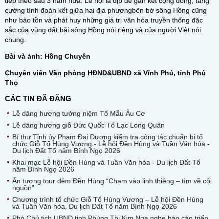
tiếp theo sau 3 năm nữa. Lễ hội là dịp để gắn kết cộng đồng, tăng
cường tình đoàn kết giữa hai địa phươngbên bờ sông Hồng cũng
như bảo tồn và phát huy những giá trị văn hóa truyền thống đặc
sắc của vùng đất bãi sông Hồng nói riêng và của người Việt nói
chung.
Bài và ảnh: Hồng Chuyên
Chuyên viên Văn phòng HĐND&UBND xã Vĩnh Phú, tỉnh Phú
Thọ
CÁC TIN ĐÃ ĐĂNG
Lễ dâng hương tưởng niệm Tổ Mẫu Âu Cơ
Lễ dâng hương giỗ Đức Quốc Tổ Lạc Long Quân
Bí thư Tỉnh ủy Phạm Đại Dương kiểm tra công tác chuẩn bị tổ
chức Giỗ Tổ Hùng Vương - Lễ hội Đền Hùng và Tuần Văn hóa -
Du lịch Đất Tổ năm Bính Ngọ 2026
Khai mạc Lễ hội Đền Hùng và Tuần Văn hóa - Du lịch Đất Tổ
năm Bính Ngọ 2026
Ấn tượng tour đêm Đền Hùng “Chạm vào linh thiêng – tìm về cội
nguồn”
Chương trình tổ chức Giỗ Tổ Hùng Vương – Lễ hội Đền Hùng
và Tuần Văn hóa, Du lịch Đất Tổ năm Bính Ngọ 2026
Phó Chủ tịch UBND tỉnh Phùng Thị Kim Nga nghe báo cáo triển