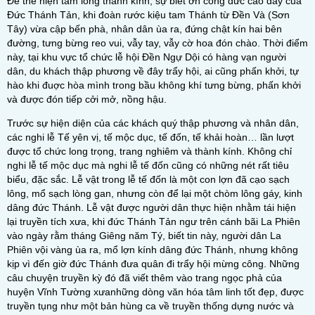
Để thể hiện tấm lòng thành kính, sự biết ơn công đức cao dày của
Đức Thánh Tản, khi đoàn rước kiệu tam Thánh từ Đền Và (Sơn
Tây) vừa cập bến phà, nhân dân ùa ra, đứng chật kín hai bên
đường, tưng bừng reo vui, vẫy tay, vẫy cờ hoa đón chào. Thời điểm
này, tại khu vực tổ chức lễ hội Đền Ngự Dội có hàng vạn người
dân, du khách thập phương về đây trẩy hội, ai cũng phấn khởi, tự
hào khi đuợc hòa mình trong bầu không khí tưng bừng, phấn khởi
và được đón tiếp cởi mở, nồng hậu.
Trước sự hiện diện của các khách quý thập phương và nhân dân,
các nghi lễ Tế yên vị, tế mộc dục, tế đốn, tế khải hoàn… lần lượt
được tổ chức long trọng, trang nghiêm và thành kính. Không chỉ
nghi lễ tế mộc dục mà nghi lễ tế đốn cũng có những nét rất tiêu
biểu, đặc sắc. Lễ vật trong lễ tế đốn là một con lợn đã cạo sạch
lông, mổ sạch lòng gan, nhưng còn để lại một chòm lông gáy, kinh
dâng đức Thánh. Lễ vật được người dân thực hiện nhằm tái hiện
lại truyền tích xưa, khi đức Thánh Tản ngư trên cánh bãi La Phiên
vào ngày rằm tháng Giêng năm Tý, biết tin này, người dân La
Phiên vội vàng ùa ra, mổ lợn kính dâng đức Thánh, nhưng không
kịp vì đến giờ đức Thánh đưa quân đi trẩy hội mừng công. Những
câu chuyện truyền kỳ đó đã viết thêm vào trang ngọc phả của
huyện Vĩnh Tường xưanhững dòng văn hóa tâm linh tốt đẹp, được
truyền tụng như một bản hùng ca về truyền thống dựng nước và