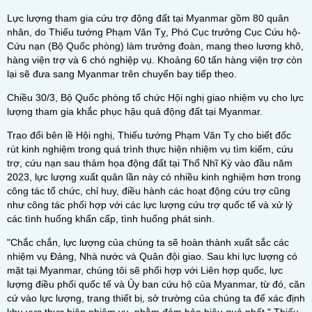
Lực lượng tham gia cứu trợ động đất tại Myanmar gồm 80 quân
nhân, do Thiếu tướng Phạm Văn Tỵ, Phó Cục trưởng Cục Cứu hộ-
Cứu nạn (Bộ Quốc phòng) làm trưởng đoàn, mang theo lương khô,
hàng viện trợ và 6 chó nghiệp vụ. Khoảng 60 tấn hàng viện trợ còn
lại sẽ đưa sang Myanmar trên chuyến bay tiếp theo.
Chiều 30/3, Bộ Quốc phòng tổ chức Hội nghị giao nhiệm vụ cho lực
lượng tham gia khắc phục hậu quả động đất tại Myanmar.
Trao đổi bên lề Hội nghị, Thiếu tướng Phạm Văn Tỵ cho biết đốc
rút kinh nghiệm trong quá trình thực hiện nhiệm vụ tìm kiếm, cứu
trợ, cứu nạn sau thảm họa động đất tại Thổ Nhĩ Kỳ vào đầu năm
2023, lực lượng xuất quân lần này có nhiều kinh nghiệm hơn trong
công tác tổ chức, chỉ huy, điều hành các hoạt động cứu trợ cũng
như công tác phối hợp với các lực lượng cứu trợ quốc tế và xử lý
các tình huống khẩn cấp, tình huống phát sinh.
"Chắc chắn, lực lượng của chúng ta sẽ hoàn thành xuất sắc các
nhiệm vụ Đảng, Nhà nước và Quân đội giao. Sau khi lực lượng có
mặt tại Myanmar, chúng tôi sẽ phối hợp với Liên hợp quốc, lực
lượng điều phối quốc tế và Ủy ban cứu hộ của Myanmar, từ đó, căn
cứ vào lực lượng, trang thiết bị, sở trường của chúng ta để xác định