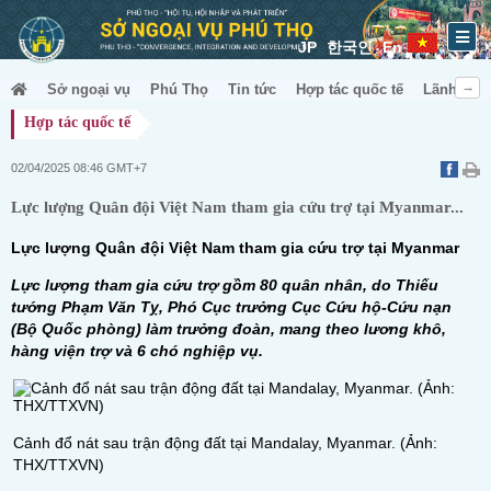
JP
한국인
En
Sở ngoại vụ
Phú Thọ
Tin tức
Hợp tác quốc tế
Lãnh sự &
Hợp tác quốc tế
02/04/2025 08:46 GMT+7
Lực lượng Quân đội Việt Nam tham gia cứu trợ tại Myanmar...
Lực lượng Quân đội Việt Nam tham gia cứu trợ tại Myanmar
Lực lượng tham gia cứu trợ gồm 80 quân nhân, do Thiếu
tướng Phạm Văn Tỵ, Phó Cục trưởng Cục Cứu hộ-Cứu nạn
(Bộ Quốc phòng) làm trưởng đoàn, mang theo lương khô,
hàng viện trợ và 6 chó nghiệp vụ.
Cảnh đổ nát sau trận động đất tại Mandalay, Myanmar. (Ảnh:
THX/TTXVN)