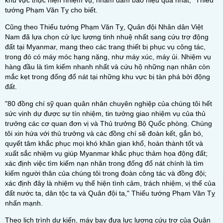
khu vực thực hiện nhiệm vụ, nhằm đảm bảo hiệu quả nhất," Thiếu
tướng Phạm Văn Tỵ cho biết.
Cũng theo Thiếu tướng Phạm Văn Tỵ, Quân đội Nhân dân Việt
Nam đã lựa chọn cử lực lượng tinh nhuệ nhất sang cứu trợ động
đất tại Myanmar, mang theo các trang thiết bị phục vụ công tác,
trong đó có máy móc hạng nặng, như máy xúc, máy ủi. Nhiệm vụ
hàng đầu là tìm kiếm nhanh nhất và cứu hộ những nạn nhân còn
mắc kẹt trong đống đổ nát tại những khu vực bị tàn phá bởi động
đất.
"80 đồng chí sỹ quan quân nhân chuyên nghiệp của chúng tôi hết
sức vinh dự được sự tín nhiệm, tin tưởng giao nhiệm vụ của thủ
trưởng các cơ quan đơn vị và Thủ trưởng Bộ Quốc phòng. Chúng
tôi xin hứa với thủ trưởng và các đồng chí sẽ đoàn kết, gắn bó,
quyết tâm khắc phục mọi khó khăn gian khổ, hoàn thành tốt và
xuất sắc nhiệm vụ giúp Myanmar khắc phục thảm họa động đất;
xác định việc tìm kiếm nạn nhân trong đống đổ nát chính là tìm
kiếm người thân của chúng tôi trong đoàn công tác và đồng đội;
xác định đây là nhiệm vụ thể hiện tình cảm, trách nhiệm, vị thế của
đất nước ta, dân tộc ta và Quân đội ta," Thiếu tướng Phạm Văn Tỵ
nhấn mạnh.
Theo lịch trình dự kiến, máy bay đưa lực lượng cứu trợ của Quân