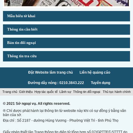
Mẫu biểu tờ khai
Thông tin cần biết
Bản tin đối ngoại
Thông tin tra cứu
Đặt Website làm trang chủ
Liên hệ quảng cáo
Đường dây nóng : 0210.3843.222
Tuyển dụng
Trang chủ
Giới thiệu
Hợp tác quốc tế
Lãnh sự
Thông tin đối ngoại
Thủ tục hành chính
© 2021 Sở ngoại vụ. All rights reserved.
® Chỉ được phát hành lại thông tin từ website này khi có sự đồng ý bằng văn
bản của sở.
Địa chỉ : Số 2187 - đường Hùng Vương - Phường Việt Trì - tỉnh Phú Thọ
Giấy phép thiết lập Trang thông tin điện tử tổng hợp số 07/GPTTĐT-STTTT do