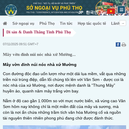
JP
한국인
En
Sở ngoại vụ
Phú Thọ
Tin tức
Hợp tác quốc tế
Lãnh sự &
Di sản & Danh Thắng Tỉnh Phú Thọ
07/11/2025 09:51 GMT+7
Mây vờn đỉnh núi nóc nhà xứ Mường...
Mây vờn đỉnh núi nóc nhà xứ Mường
Con đường độc đạo uốn lượn như một dải lụa mềm, vắt qua những
triền núi trùng điệp, dẫn lối chúng tôi lên với Vân Sơn - được coi là
nóc nhà của xứ Mường, nơi được mệnh danh là “Thung Mây”
huyền ảo, quanh năm mây trắng vờn bay.
Nằm ở độ cao gần 1.000m so với mực nước biển, xã vùng cao Vân
Sơn hôm nay không chỉ là một miền đất của mây và sương, mà
còn là nơi ẩn chứa những trầm tích văn hóa Mường cổ và nguồn
tài nguyên thiên nhiên phong phú đang chờ được đánh thức.