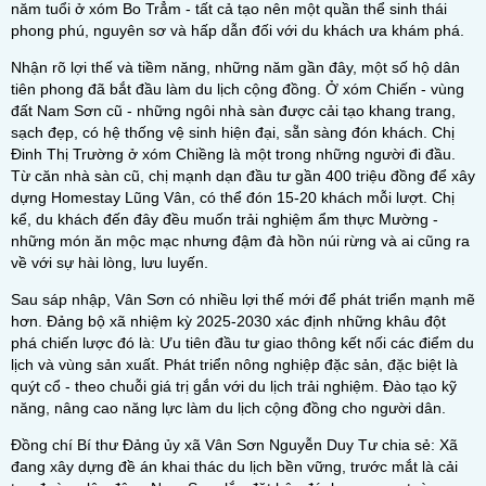
năm tuổi ở xóm Bo Trẳm - tất cả tạo nên một quần thể sinh thái
phong phú, nguyên sơ và hấp dẫn đối với du khách ưa khám phá.
Nhận rõ lợi thế và tiềm năng, những năm gần đây, một số hộ dân
tiên phong đã bắt đầu làm du lịch cộng đồng. Ở xóm Chiến - vùng
đất Nam Sơn cũ - những ngôi nhà sàn được cải tạo khang trang,
sạch đẹp, có hệ thống vệ sinh hiện đại, sẵn sàng đón khách. Chị
Đinh Thị Trường ở xóm Chiềng là một trong những người đi đầu.
Từ căn nhà sàn cũ, chị mạnh dạn đầu tư gần 400 triệu đồng để xây
dựng Homestay Lũng Vân, có thể đón 15-20 khách mỗi lượt. Chị
kể, du khách đến đây đều muốn trải nghiệm ẩm thực Mường -
những món ăn mộc mạc nhưng đậm đà hồn núi rừng và ai cũng ra
về với sự hài lòng, lưu luyến.
Sau sáp nhập, Vân Sơn có nhiều lợi thế mới để phát triển mạnh mẽ
hơn. Đảng bộ xã nhiệm kỳ 2025-2030 xác định những khâu đột
phá chiến lược đó là: Ưu tiên đầu tư giao thông kết nối các điểm du
lịch và vùng sản xuất. Phát triển nông nghiệp đặc sản, đặc biệt là
quýt cổ - theo chuỗi giá trị gắn với du lịch trải nghiệm. Đào tạo kỹ
năng, nâng cao năng lực làm du lịch cộng đồng cho người dân.
Đồng chí Bí thư Đảng ủy xã Vân Sơn Nguyễn Duy Tư chia sẻ: Xã
đang xây dựng đề án khai thác du lịch bền vững, trước mắt là cải