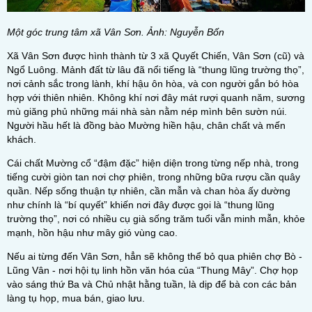
Một góc trung tâm xã Vân Sơn. Ảnh: Nguyễn Bốn
Xã Vân Sơn được hình thành từ 3 xã Quyết Chiến, Vân Sơn (cũ) và
Ngổ Luông. Mảnh đất từ lâu đã nổi tiếng là “thung lũng trường thọ”,
nơi cảnh sắc trong lành, khí hậu ôn hòa, và con người gắn bó hòa
hợp với thiên nhiên. Không khí nơi đây mát rượi quanh năm, sương
mù giăng phủ những mái nhà sàn nằm nép mình bên sườn núi.
Người hầu hết là đồng bào Mường hiền hậu, chân chất và mến
khách.
Cái chất Mường cổ “đậm đặc” hiện diện trong từng nếp nhà, trong
tiếng cười giòn tan nơi chợ phiên, trong những bữa rượu cần quây
quần. Nếp sống thuận tự nhiên, cần mẫn và chan hòa ấy dường
như chính là “bí quyết” khiến nơi đây được gọi là “thung lũng
trường thọ”, nơi có nhiều cụ già sống trăm tuổi vẫn minh mẫn, khỏe
mạnh, hồn hậu như mây gió vùng cao.
Nếu ai từng đến Vân Sơn, hẳn sẽ không thể bỏ qua phiên chợ Bò -
Lũng Vân - nơi hội tụ linh hồn văn hóa của “Thung Mây”. Chợ họp
vào sáng thứ Ba và Chủ nhật hằng tuần, là dịp để bà con các bản
làng tụ họp, mua bán, giao lưu.