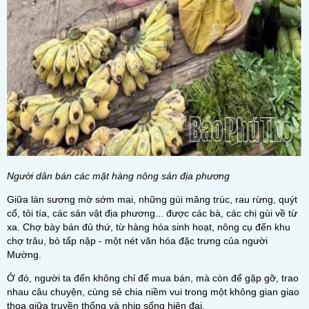
Người dân bán các mặt hàng nông sản địa phương
Giữa làn sương mờ sớm mai, những gùi măng trúc, rau rừng, quýt
cổ, tỏi tía, các sản vật địa phương... được các bà, các chị gùi về từ
xa. Chợ bày bán đủ thứ, từ hàng hóa sinh hoạt, nông cụ đến khu
chợ trâu, bò tấp nập - một nét văn hóa đặc trưng của người
Mường.
Ở đó, người ta đến không chỉ để mua bán, mà còn để gặp gỡ, trao
nhau câu chuyện, cùng sẻ chia niềm vui trong một không gian giao
thoa giữa truyền thống và nhịp sống hiện đại.