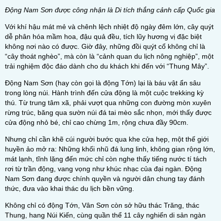
Động Nam Sơn được công nhận là Di tích thắng cảnh cấp Quốc gia
Với khí hậu mát mẻ và chênh lệch nhiệt độ ngày đêm lớn, cây quýt
dễ phân hóa mầm hoa, đậu quả đều, tích lũy hương vị đặc biệt
không nơi nào có được. Giờ đây, những đồi quýt cổ không chỉ là
“cây thoát nghèo”, mà còn là “cảnh quan du lịch nông nghiệp”, một
trải nghiệm độc đáo dành cho du khách khi đến với “Thung Mây”.
Động Nam Sơn (hay còn gọi là động Tớn) lại là báu vật ẩn sâu
trong lòng núi. Hành trình đến cửa động là một cuộc trekking kỳ
thú. Từ trung tâm xã, phải vượt qua những con đường mòn xuyên
rừng trúc, băng qua sườn núi đá tai mèo sắc nhọn, mới thấy được
cửa động nhỏ bé, chỉ cao chừng 1m, rộng chưa đầy 90cm.
Nhưng chỉ cần khẽ cúi người bước qua khe cửa hẹp, một thế giới
huyền ảo mở ra: Những khối nhũ đá lung linh, không gian rộng lớn,
mát lạnh, tĩnh lặng đến mức chỉ còn nghe thấy tiếng nước tí tách
rơi từ trần động, vang vọng như khúc nhạc của đại ngàn. Động
Nam Sơn đang được chính quyền và người dân chung tay đánh
thức, đưa vào khai thác du lịch bền vững.
Không chỉ có động Tớn, Vân Sơn còn sở hữu thác Trăng, thác
Thung, hang Núi Kiến, cùng quần thể 11 cây nghiến di sản ngàn