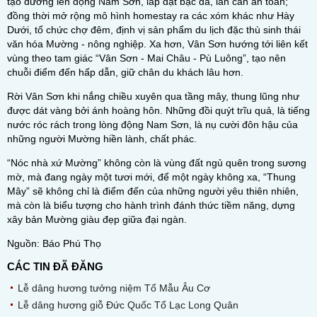
tạo đường lên động Nam Sơn, lắp đặt bậc đá, lan can an toàn;
đồng thời mở rộng mô hình homestay ra các xóm khác như Hày
Dưới, tổ chức chợ đêm, định vị sản phẩm du lịch đặc thù sinh thái
văn hóa Mường - nông nghiệp. Xa hơn, Vân Sơn hướng tới liên kết
vùng theo tam giác “Vân Sơn - Mai Châu - Pù Luông”, tạo nên
chuỗi điểm đến hấp dẫn, giữ chân du khách lâu hơn.
Rời Vân Sơn khi nắng chiều xuyên qua tầng mây, thung lũng như
được dát vàng bởi ánh hoàng hôn. Những đồi quýt trĩu quả, là tiếng
nước róc rách trong lòng động Nam Sơn, là nụ cười đôn hậu của
những người Mường hiền lành, chất phác.
“Nóc nhà xứ Mường” không còn là vùng đất ngủ quên trong sương
mờ, mà đang ngày một tươi mới, để một ngày không xa, “Thung
Mây” sẽ không chỉ là điểm đến của những người yêu thiên nhiên,
mà còn là biểu tượng cho hành trình đánh thức tiềm năng, dựng
xây bản Mường giàu đẹp giữa đại ngàn.
Nguồn: Báo Phú Thọ
CÁC TIN ĐÃ ĐĂNG
Lễ dâng hương tưởng niệm Tổ Mẫu Âu Cơ
Lễ dâng hương giỗ Đức Quốc Tổ Lạc Long Quân