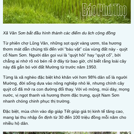
Xã Vân Sơn bắt đầu hình thành các điểm du lịch cộng đồng
Từ phiên chợ Lũng Vân, những sọt quýt vàng ươm, tỏa hương
thơm mát dẫn chúng tôi đến với “báu vật” của vùng đất này - quýt
cổ Nam Sơn. Người dân gọi vui là “quýt hôi” hay “quýt cổ”, bởi
chẳng ai nhớ rõ nó bén rễ ở đây từ bao giờ, chỉ biết rằng loài cây
này đã gắn bó với đất Mường từ trước năm 1950.
Từng là xã nghèo đặc biệt khó khăn với hơn 98% dân số là người
Mường, đời sống dựa vào nông nghiệp nhỏ lẻ, nhưng chính cây
quýt cổ đã mở ra con đường đổi thay. Với vỏ mỏng, múi dày, mọng
nước, vị ngọt thanh và hương thơm đặc trưng, quýt Nam Sơn
nhanh chóng chinh phục thị trường.
Đặc biệt, mùa chín vào dịp giáp Tết giúp giá trị kinh tế tăng cao,
mang lại thu nhập ổn định từ 30 đến 100 triệu đồng mỗi năm cho
nhiều hộ dân.