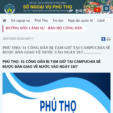
JP
한국인
En
Sở ngoại vụ
Phú Thọ
Tin tức
Hợp tác quốc tế
Lãnh sự &
HƯỚNG DẪN LÃNH SỰ - BẢO HỘ CÔNG DÂN
18/07/2025 03:55 GMT+7
PHÚ THỌ: 31 CÔNG DÂN BỊ TẠM GIỮ TẠI CAMPUCHIA SẼ
ĐƯỢC BÀN GIAO VỀ NƯỚC VÀO NGÀY 19/7..................
PHÚ THỌ: 31 CÔNG DÂN BỊ TẠM GIỮ TẠI CAMPUCHIA SẼ
ĐƯỢC BÀN GIAO VỀ NƯỚC VÀO NGÀY 19/7