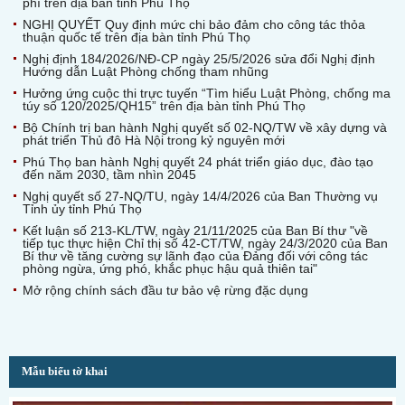
phí trên địa bàn tỉnh Phú Thọ
NGHỊ QUYẾT Quy định mức chi bảo đảm cho công tác thỏa
thuận quốc tế trên địa bàn tỉnh Phú Thọ
Nghị định 184/2026/NĐ-CP ngày 25/5/2026 sửa đổi Nghị định
Hướng dẫn Luật Phòng chống tham nhũng
Hưởng ứng cuộc thi trực tuyến “Tìm hiểu Luật Phòng, chống ma
túy số 120/2025/QH15” trên địa bàn tỉnh Phú Thọ
Bộ Chính trị ban hành Nghị quyết số 02-NQ/TW về xây dựng và
phát triển Thủ đô Hà Nội trong kỷ nguyên mới
Phú Thọ ban hành Nghị quyết 24 phát triển giáo dục, đào tạo
đến năm 2030, tầm nhìn 2045
Nghị quyết số 27-NQ/TU, ngày 14/4/2026 của Ban Thường vụ
Tỉnh ủy tỉnh Phú Thọ
Kết luận số 213-KL/TW, ngày 21/11/2025 của Ban Bí thư "về
tiếp tục thực hiện Chỉ thị số 42-CT/TW, ngày 24/3/2020 của Ban
Bí thư về tăng cường sự lãnh đạo của Đảng đối với công tác
phòng ngừa, ứng phó, khắc phục hậu quả thiên tai"
Mở rộng chính sách đầu tư bảo vệ rừng đặc dụng
Mẫu biểu tờ khai