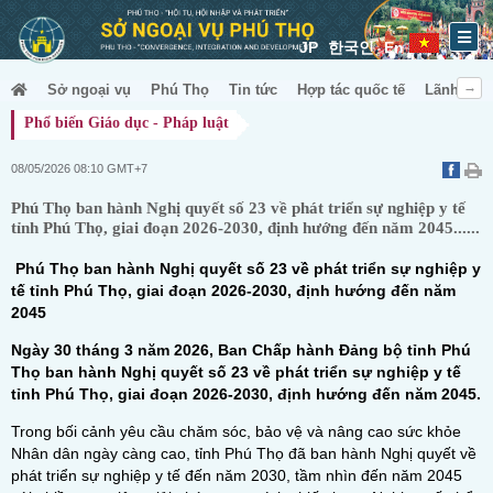
JP
한국인
En
Sở ngoại vụ
Phú Thọ
Tin tức
Hợp tác quốc tế
Lãnh sự &
Phổ biến Giáo dục - Pháp luật
08/05/2026 08:10 GMT+7
Phú Thọ ban hành Nghị quyết số 23 về phát triển sự nghiệp y tế
tỉnh Phú Thọ, giai đoạn 2026-2030, định hướng đến năm 2045......
Phú Thọ ban hành Nghị quyết số 23 về phát triển sự nghiệp y
tế tỉnh Phú Thọ, giai đoạn 2026-2030, định hướng đến năm
2045
Ngày 30 tháng 3 năm 2026, Ban Chấp hành Đảng bộ tỉnh Phú
Thọ ban hành Nghị quyết số 23 về phát triển sự nghiệp y tế
tỉnh Phú Thọ, giai đoạn 2026-2030, định hướng đến năm 2045.
Trong bối cảnh yêu cầu chăm sóc, bảo vệ và nâng cao sức khỏe
Nhân dân ngày càng cao, tỉnh Phú Thọ đã ban hành Nghị quyết về
phát triển sự nghiệp y tế đến năm 2030, tầm nhìn đến năm 2045