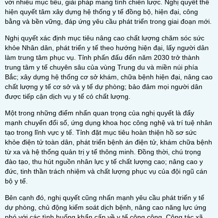
với nhiều mục tiêu, giải pháp mang tính chiến lược. Nghị quyết thể
hiện quyết tâm xây dựng hệ thống y tế đồng bộ, hiện đại, công
bằng và bền vững, đáp ứng yêu cầu phát triển trong giai đoạn mới.
Nghị quyết xác định mục tiêu nâng cao chất lượng chăm sóc sức
khỏe Nhân dân, phát triển y tế theo hướng hiện đại, lấy người dân
làm trung tâm phục vụ. Tỉnh phấn đấu đến năm 2030 trở thành
trung tâm y tế chuyên sâu của vùng Trung du và miền núi phía
Bắc; xây dựng hệ thống cơ sở khám, chữa bệnh hiện đại, nâng cao
chất lượng y tế cơ sở và y tế dự phòng; bảo đảm mọi người dân
được tiếp cận dịch vụ y tế có chất lượng.
Một trong những điểm nhấn quan trọng của nghị quyết là đẩy
mạnh chuyển đổi số, ứng dụng khoa học công nghệ và trí tuệ nhân
tạo trong lĩnh vực y tế. Tỉnh đặt mục tiêu hoàn thiện hồ sơ sức
khỏe điện tử toàn dân, phát triển bệnh án điện tử, khám chữa bệnh
từ xa và hệ thống quản trị y tế thông minh. Đồng thời, chú trọng
đào tạo, thu hút nguồn nhân lực y tế chất lượng cao; nâng cao y
đức, tinh thần trách nhiệm và chất lượng phục vụ của đội ngũ cán
bộ y tế.
Bên cạnh đó, nghị quyết cũng nhấn mạnh yêu cầu phát triển y tế
dự phòng, chủ động kiểm soát dịch bệnh, nâng cao năng lực ứng
phó với các tình huống khẩn cấp về y tế công cộng. Công tác xã