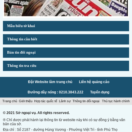
Mẫu biểu tờ khai
Thông tin cần biết
Bản tin đối ngoại
Thông tin tra cứu
Đặt Website làm trang chủ
Liên hệ quảng cáo
Đường dây nóng : 0210.3843.222
Tuyển dụng
Trang chủ
Giới thiệu
Hợp tác quốc tế
Lãnh sự
Thông tin đối ngoại
Thủ tục hành chính
© 2021 Sở ngoại vụ. All rights reserved.
® Chỉ được phát hành lại thông tin từ website này khi có sự đồng ý bằng văn
bản của sở.
Địa chỉ : Số 2187 - đường Hùng Vương - Phường Việt Trì - tỉnh Phú Thọ