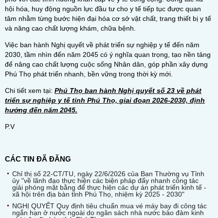
hội hóa, huy động nguồn lực đầu tư cho y tế tiếp tục được quan
tâm nhằm từng bước hiện đại hóa cơ sở vật chất, trang thiết bị y tế
và nâng cao chất lượng khám, chữa bệnh.
Việc ban hành Nghị quyết về phát triển sự nghiệp y tế đến năm
2030, tầm nhìn đến năm 2045 có ý nghĩa quan trọng, tạo nền tảng
để nâng cao chất lượng cuộc sống Nhân dân, góp phần xây dựng
Phú Thọ phát triển nhanh, bền vững trong thời kỳ mới.
Chi tiết xem tại:
Phú Thọ ban hành Nghị quyết số 23 về phát
triển sự nghiệp y tế tỉnh Phú Thọ, giai đoạn 2026-2030, định
hướng đến năm 2045.
P.V
CÁC TIN ĐÃ ĐĂNG
Chỉ thị số 22-CT/TU, ngày 22/6/2026 của Ban Thường vụ Tỉnh
ủy "về lãnh đạo thực hiện các biện pháp đẩy nhanh công tác
giải phóng mặt bằng để thực hiện các dự án phát triển kinh tế -
xã hội trên địa bàn tỉnh Phú Thọ, nhiệm kỳ 2025 - 2030"
NGHỊ QUYẾT Quy định tiêu chuẩn mua vé máy bay đi công tác
ngắn hạn ở nước ngoài do ngân sách nhà nước bảo đảm kinh