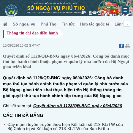
JP
한국인
En
Sở ngoại vụ
Phú Thọ
Tin tức
Hợp tác quốc tế
Lãnh sự &
Thông tin chỉ đạo điều hành
10/05/2026 10:02 GMT+7
Quyết định số 1128/QĐ-BNG ngày 06/4/2026: Công bố danh mục
thủ tục hành chính thuộc phạm vi quản lý nhà nước của Bộ Ngoại
giao triển khai...
Quyết định số 1128/QĐ-BNG ngày 06/4/2026: Công bố danh
mục thủ tục hành chính thuộc phạm vi quản lý nhà nước của
Bộ Ngoại giao triển khai thực hiện trên Hệ thống thông tin
giải quyết thủ tục hành chính tập trung của Bộ Ngoại giao
Chi tiết xem tại:
Quyết định số 1128/QĐ-BNG ngày 06/4/2026
CÁC TIN ĐÃ ĐĂNG
Đẩy mạnh tuyên truyền thực hiện Kết luận số 219-KL/TW của
Bộ Chính trị và Kết luận số 213-KL/TW của Ban Bí thư