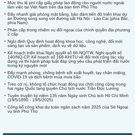
Mức thu lệ phí cấp giấy phép lao động cho người nước ngoài
làm việc tại Việt Nam trên địa bàn tỉnh Phú Thọ
Đẩy nhanh giải phóng mặt bằng, bảo đảm tiến độ triển khai dự
án Đường song song với đường sắt Hà Nội - Lào Cai (phía Bắc,
phía Nam)
Phân cấp trong nhiệm vụ đối ngoại của chính quyền địa phương
2 cấp
Nghị định Quy định hoạt động khoa học, công nghệ, đổi mới
sáng tạo và sản phẩm, dịch vụ về dữ liệu
Kế hoạch triển khai Nghị quyết số 66-NQ/TW, Nghị quyết số
140/NQ-CP, Kế hoạch số 168-KH/TU về đổi mới công tác xây
dựng và thi hành pháp luật đáp ứng yêu cầu phát triển đất nước
trong kỷ nguyên mới
Đẩy mạnh phòng, chống bệnh sốt xuất huyết, tay chân miệng,
COVID-19 và dịch bệnh mùa mưa bão
Treo cờ rủ, không tổ chức hoạt động vui chơi công cộng trong
hai ngày Quốc tang guyên Chủ tịch nước Trần Đức Lương
Tuyên truyền kỷ niệm 135 năm Ngày sinh Chủ tịch Hồ Chí Minh
(19/5/1890 - 19/5/2025)
Công bố công khai dự toán ngân sách năm 2025 của Sở Ngoại
vụ tỉnh Phú Thọ