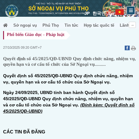
JP
한국인
En
Sở ngoại vụ
Phú Thọ
Tin tức
Hợp tác quốc tế
Lãnh sự &
Phổ biến Giáo dục - Pháp luật
27/10/2025 09:20 GMT+7
Quyết định số 45/2025/QĐ-UBND Quy định chức năng, nhiệm vụ,
quyền hạn và cơ cấu tổ chức của Sở Ngoại vụ.........
Quyết định số 45/2025/QĐ-UBND Quy định chức năng, nhiệm
vụ, quyền hạn và cơ cấu tổ chức của Sở Ngoại vụ.
Ngày 24/09/2025, UBND tỉnh ban hành Quyết định số
45/2025/QĐ-UBND Quy định chức năng, nhiệm vụ, quyền hạn
và cơ cấu tổ chức của Sở Ngoại vụ.
(
Đính kèm: Quyết định số
45/2025/QĐ-UBND)
CÁC TIN ĐÃ ĐĂNG