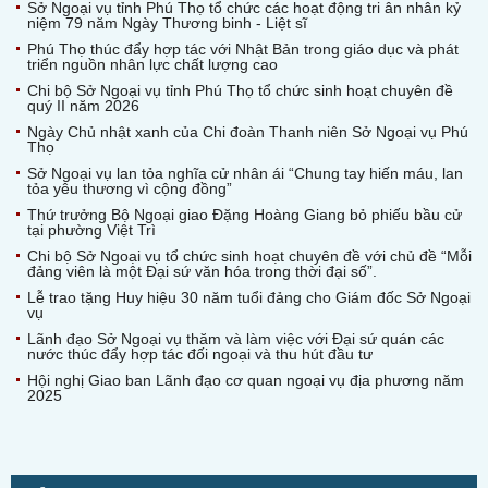
Sở Ngoại vụ tỉnh Phú Thọ tổ chức các hoạt động tri ân nhân kỷ
niệm 79 năm Ngày Thương binh - Liệt sĩ
Phú Thọ thúc đẩy hợp tác với Nhật Bản trong giáo dục và phát
triển nguồn nhân lực chất lượng cao
Chi bộ Sở Ngoại vụ tỉnh Phú Thọ tổ chức sinh hoạt chuyên đề
quý II năm 2026
Ngày Chủ nhật xanh của Chi đoàn Thanh niên Sở Ngoại vụ Phú
Thọ
Sở Ngoại vụ lan tỏa nghĩa cử nhân ái “Chung tay hiến máu, lan
tỏa yêu thương vì cộng đồng”
Thứ trưởng Bộ Ngoại giao Đặng Hoàng Giang bỏ phiếu bầu cử
tại phường Việt Trì
Chi bộ Sở Ngoại vụ tổ chức sinh hoạt chuyên đề với chủ đề “Mỗi
đảng viên là một Đại sứ văn hóa trong thời đại số”.
Lễ trao tặng Huy hiệu 30 năm tuổi đảng cho Giám đốc Sở Ngoại
vụ
Lãnh đạo Sở Ngoại vụ thăm và làm việc với Đại sứ quán các
nước thúc đẩy hợp tác đối ngoại và thu hút đầu tư
Hội nghị Giao ban Lãnh đạo cơ quan ngoại vụ địa phương năm
2025