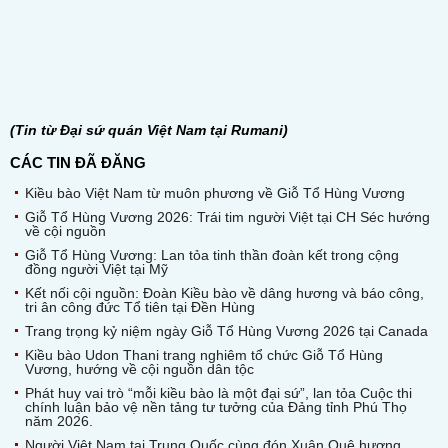
(Tin từ Đại sứ quán Việt Nam tại Rumani)
CÁC TIN ĐÃ ĐĂNG
Kiều bào Việt Nam từ muôn phương về Giỗ Tổ Hùng Vương
Giỗ Tổ Hùng Vương 2026: Trái tim người Việt tại CH Séc hướng
về cội nguồn
Giỗ Tổ Hùng Vương: Lan tỏa tinh thần đoàn kết trong cộng
đồng người Việt tại Mỹ
Kết nối cội nguồn: Đoàn Kiều bào về dâng hương và báo công,
tri ân công đức Tổ tiên tại Đền Hùng
Trang trọng kỷ niệm ngày Giỗ Tổ Hùng Vương 2026 tại Canada
Kiều bào Udon Thani trang nghiêm tổ chức Giỗ Tổ Hùng
Vương, hướng về cội nguồn dân tộc
Phát huy vai trò “mỗi kiều bào là một đại sứ”, lan tỏa Cuộc thi
chính luận bảo vệ nền tảng tư tưởng của Đảng tỉnh Phú Thọ
năm 2026.
Người Việt Nam tại Trung Quốc cùng đón Xuân Quê hương