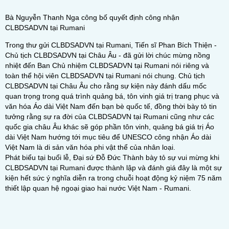
​Bà Nguyễn Thanh Nga công bố quyết định công nhận
CLBDSADVN tại Rumani
Trong thư gửi CLBDSADVN tại Rumani, Tiến sĩ Phan Bích Thiện -
Chủ tịch CLBDSADVN tại Châu Âu - đã gửi lời chúc mừng nồng
nhiệt đến Ban Chủ nhiệm CLBDSADVN tại Rumani nói riêng và
toàn thể hội viên CLBDSADVN tại Rumani nói chung. Chủ tịch
CLBDSADVN tại Châu Âu cho rằng sự kiện này đánh dấu mốc
quan trọng trong quá trình quảng bá, tôn vinh giá trị trang phục và
văn hóa Áo dài Việt Nam đến bạn bè quốc tế, đồng thời bày tỏ tin
tưởng rằng sự ra đời của CLBDSADVN tại Rumani cũng như các
quốc gia châu Âu khác sẽ góp phần tôn vinh, quảng bá giá trị Áo
dài Việt Nam hướng tới mục tiêu để UNESCO công nhận Áo dài
Việt Nam là di sản văn hóa phi vật thể của nhân loại.
Phát biểu tại buổi lễ, Đại sứ Đỗ Đức Thành bày tỏ sự vui mừng khi
CLBDSADVN tại Rumani được thành lập và đánh giá đây là một sự
kiện hết sức ý nghĩa diễn ra trong chuỗi hoạt động kỷ niệm 75 năm
thiết lập quan hệ ngoại giao hai nước Việt Nam - Rumani.