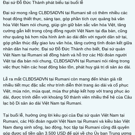
Đại sứ Đỗ Đức Thành phát biểu tại buổi lễ
Đại sứ mong rằng CLBDSADVN tại Rumani sẽ có thêm nhiều các
hoạt động thiết thực, sáng tạo, góp phần tích cực quảng bá văn
hóa Việt Nam nói chung, giúp gìn giữ bản sắc văn hóa Việt, tăng
cường gắn kết trong cộng đồng người Việt Nam tại địa bàn, cũng
như quảng bá hơn nữa hình ảnh áo dài đến với người dân sở tại,
góp phần thúc đẩy giao lưu văn hóa, tăng cường tình đoàn kết giữa
nhân dân hai nước. Đại sứ Đỗ Đức Thành cho biết, Đại sứ quán
Việt Nam tại Rumani sẽ đồng hành và hỗ trợ các Hội đoàn người
Việt tại địa bàn nói chung, CLBDSADVN tại Rumani nói riêng trong
việc thực hiện các hoạt động bảo tồn, phát huy giá trị di sản áo dài.
Lễ ra mắt CLBDSADVN tại Rumani còn mang đến khán giả rất
nhiều tiết mục đặc sắc như trình diễn thời trang áo dài và cổ phục
Việt, múa nón, múa quạt, múa thư pháp kết hợp với trang phục áo
dài, được trình diễn với khoảng 50 thành viên nhiều thế hệ của Câu
lạc bộ Di sản áo dài Việt Nam tại Rumani.
Tại buổi lễ, hưởng ứng lời kêu gọi của Đại sứ quán Việt Nam tại
Rumani, các Hội đoàn người Việt Nam tại Rumani và kiều bào Việt
Nam đang sinh sống, lao động, học tập tại Rumani cũng đã quyên
góp được số tiền gần 3.500 USD để gửi về cho Ủy ban Trung ương