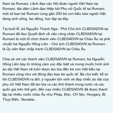
Nam tại Rumani, Lãnh đạo các Hội đoàn người Việt Nam tại
Rumani, đại diện Lãnh đạo Hiệp hội Phụ nữ Quốc tế tại Rumani,
một số bạn bè Rumani cùng gần 200 bà con kiều bào người Việt
đang sinh sống, lao động, học tập tại đây.
Tại buổi lễ, bà Nguyễn Thanh Nga - Phó Chủ tịch CLBDSADVN tại
Rumani đã đọc Quyết định về việc công nhận CLBDSADVN tại
Rumani là một tổ chức thành viên CLBDSADVN tại Châu Âu và phê
chuẩn bà Nguyễn Hồng Liên - Chủ tịch CLBDSADVN tại Rumani -
là Ủy viên Ban chấp hành CLBDSADVN tại Châu Âu.
Chia sẻ với các thành viên CLBDSADVN tại Rumani, bà Nguyễn
Hồng Liên bày tỏ những cảm xúc đặc biệt và mong muốn hình ảnh
áo dài Việt Nam sẽ luôn được lan tỏa đến bà con Việt kiều tại
Rumani cũng như với đông đảo bạn bè quốc tế. Bà cho biết: kể từ
khi CLBDSADVN ra đời, ý nguyện tôn vinh vẻ đẹp chiếc áo dài của
phụ nữ Việt Nam đã lan tỏa ra các tỉnh thành trong nước và các
quốc gia trên thế giới, đến nay nhiều CLBDSADVN đã được thành
lập tại nhiều nước châu Âu như Pháp, Đức, CH Séc, Hungary, Bỉ,
Thụy Điển, Slovakia...