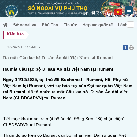
JP
한국인
En
Sở ngoại vụ
Phú Thọ
Tin tức
Hợp tác quốc tế
Lãnh sự &
Kiều bào
17/12/2025 11:46 GMT+7
Ra mắt Câu lạc bộ Di sản Áo dài Việt Nam tại Rumani...
Ra mắt Câu lạc bộ Di sản Áo dài Việt Nam tại Rumani
Ngày 14/12/2025, tại thủ đô Bucharest - Rumani, Hội Phụ nữ
Việt Nam tại Rumani, với sự bảo trợ của Đại sứ quán Việt Nam
tại Rumani, đã tổ chức ra mắt Câu lạc bộ Di sản Áo dài Việt
Nam (CLBDSADVN) tại Rumani.
Tiết mục khai mạc, ra mặt bộ áo dài Đông Sơn, “Bộ nhận diện”
CLBDSADVN tại Rumani
Tham dự sự kiện có Đại sứ, cán bộ, nhân viên Đại sứ quán Việt