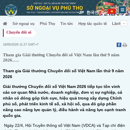
JP
한국인
En
Sở ngoại vụ
Phú Thọ
Tin tức
Hợp tác quốc tế
Lãnh sự &
Chuyển đổi số
18/05/2026 11:27 GMT+7
Tham gia Giải thưởng Chuyển đổi số Việt Nam lần thứ 9 năm
2026......
Tham gia Giải thưởng Chuyển đổi số Việt Nam lần thứ 9 năm
2026
Giải thưởng Chuyển đổi số Việt Nam 2026 tiếp tục tôn vinh
các cơ quan Nhà nước, doanh nghiệp, đơn vị sự nghiệp, cá
nhân có đóng góp tích cực, hiệu quả trong xây dựng Chính
phủ số, phát triển kinh tế số, xã hội số, qua đó góp phần
nâng cao năng lực quản lý, điều hành và năng lực cạnh tranh
quốc gia.
Ngày 22/4, Hội Truyền thông số Việt Nam (VDCA) và Tạp chí điện