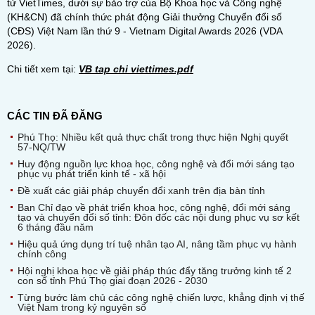
tử VietTimes, dưới sự bảo trợ của Bộ Khoa học và Công nghệ
(KH&CN) đã chính thức phát động Giải thưởng Chuyển đổi số
(CĐS) Việt Nam lần thứ 9 - Vietnam Digital Awards 2026 (VDA
2026).
Chi tiết xem tại:
VB tap chi viettimes.pdf
CÁC TIN ĐÃ ĐĂNG
Phú Thọ: Nhiều kết quả thực chất trong thực hiện Nghị quyết
57-NQ/TW
Huy động nguồn lực khoa học, công nghệ và đổi mới sáng tạo
phục vụ phát triển kinh tế - xã hội
Đề xuất các giải pháp chuyển đổi xanh trên địa bàn tỉnh
Ban Chỉ đạo về phát triển khoa học, công nghệ, đổi mới sáng
tạo và chuyển đổi số tỉnh: Đôn đốc các nội dung phục vụ sơ kết
6 tháng đầu năm
Hiệu quả ứng dụng trí tuệ nhân tạo AI, nâng tầm phục vụ hành
chính công
Hội nghị khoa học về giải pháp thúc đẩy tăng trưởng kinh tế 2
con số tỉnh Phú Thọ giai đoạn 2026 - 2030
Từng bước làm chủ các công nghệ chiến lược, khẳng định vị thế
Việt Nam trong kỷ nguyên số