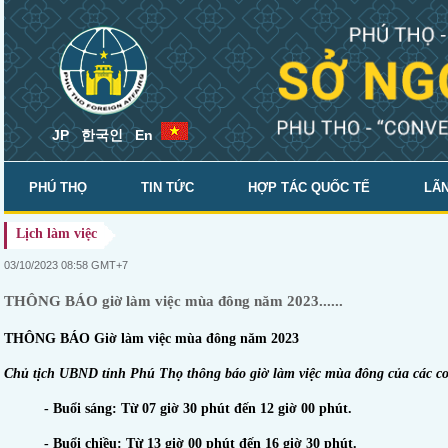
JP
한국인
En
PHÚ THỌ
TIN TỨC
HỢP TÁC QUỐC TẾ
LÃN
Lịch làm việc
SỞ NGOẠI VỤ
03/10/2023 08:58 GMT+7
THÔNG BÁO giờ làm việc mùa đông năm 2023......
THÔNG BÁO
Giờ làm việc mùa
đông
năm 2023
Chủ tịch UBND tỉnh Phú Thọ thông báo giờ làm việc mùa
đông
của các cơ
- Buổi sán
g: T
ừ 07 giờ
3
0 phút đến 1
2
giờ
0
0 phút.
- Buổi chiều
:
T
ừ 13 giờ
0
0 phút đến 1
6
giờ
3
0 phút.