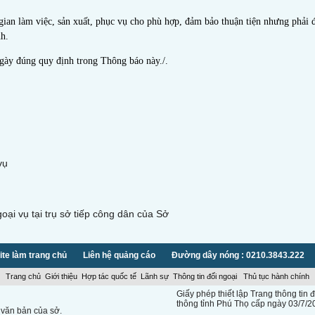
i gian làm việc, sản xuất, phục vụ cho phù hợp, đảm bảo thuận tiện nhưng phải
h.
ngày đúng quy định trong Thông báo này./.
vụ
i vụ tại trụ sở tiếp công dân của Sở
te làm trang chủ
Liên hệ quảng cáo
Đường dây nóng : 0210.3843.222
Trang chủ
Giới thiệu
Hợp tác quốc tế
Lãnh sự
Thông tin đối ngoại
Thủ tục hành chính
Giấy phép thiết lập Trang thông ti
thông tỉnh Phú Thọ cấp ngày 03/7/2
 văn bản của sở.