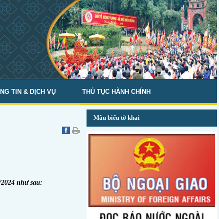
NG TIN & DỊCH VỤ
THỦ TỤC HÀNH CHÍNH
Mẫu biểu tờ khai
/202
4
như sau: