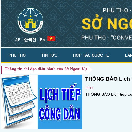
JP
한국인
En
PHÚ THỌ
TIN TỨC
HỢP TÁC QUỐC TẾ
LÃN
Thông tin chỉ đạo điều hành của Sở Ngoại Vụ
SỞ NGOẠI VỤ
THÔNG BÁO Lịch t
14:14
THÔNG BÁO Lịch tiếp cô