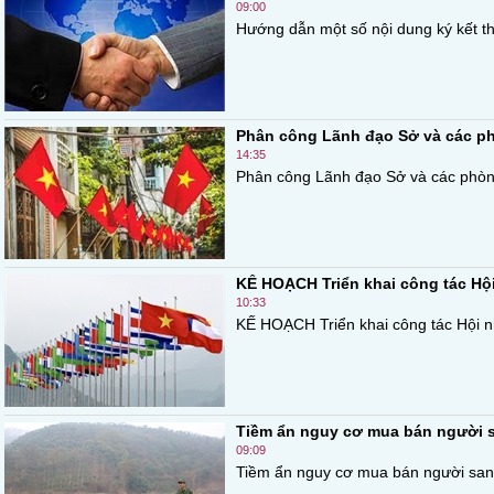
09:00
Hướng dẫn một số nội dung ký kết thỏa 
Phân công Lãnh đạo Sở và các phò
14:35
Phân công Lãnh đạo Sở và các phòng
KẾ HOẠCH Triển khai công tác Hội
10:33
KẾ HOẠCH Triển khai công tác Hội n
Tiềm ẩn nguy cơ mua bán người 
09:09
Tiềm ẩn nguy cơ mua bán người sang