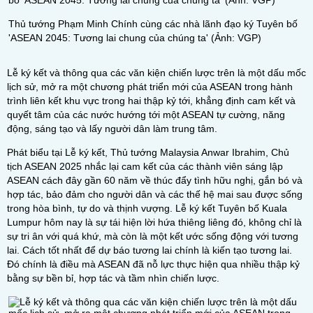
Thủ tướng Phạm Minh Chính cùng các nhà lãnh đạo ký Tuyên bố
'ASEAN 2045: Tương lai chung của chúng ta' (Ảnh: VGP)
Lễ ký kết và thông qua các văn kiện chiến lược trên là một dấu mốc
lịch sử, mở ra một chương phát triển mới của ASEAN trong hành
trình liên kết khu vực trong hai thập kỷ tới, khẳng định cam kết và
quyết tâm của các nước hướng tới một ASEAN tự cường, năng
động, sáng tạo và lấy người dân làm trung tâm.
Phát biểu tại Lễ ký kết, Thủ tướng Malaysia Anwar Ibrahim, Chủ
tịch ASEAN 2025 nhắc lại cam kết của các thành viên sáng lập
ASEAN cách đây gần 60 năm về thúc đẩy tình hữu nghị, gắn bó và
hợp tác, bảo đảm cho người dân và các thế hệ mai sau được sống
trong hòa bình, tự do và thịnh vượng. Lễ ký kết Tuyên bố Kuala
Lumpur hôm nay là sự tái hiện lời hứa thiêng liêng đó, không chỉ là
sự tri ân với quá khứ, mà còn là một kết ước sống động với tương
lai. Cách tốt nhất để dự báo tương lai chính là kiến tạo tương lai.
Đó chính là điều mà ASEAN đã nỗ lực thực hiện qua nhiều thập kỷ
bằng sự bền bỉ, hợp tác và tầm nhìn chiến lược.