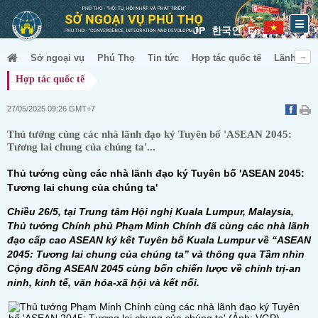
JP
한국인
En
Sở ngoại vụ
Phú Thọ
Tin tức
Hợp tác quốc tế
Lãnh sự &
Hợp tác quốc tế
27/05/2025 09:26 GMT+7
Thủ tướng cùng các nhà lãnh đạo ký Tuyên bố 'ASEAN 2045:
Tương lai chung của chúng ta'...
Thủ tướng cùng các nhà lãnh đạo ký Tuyên bố 'ASEAN 2045:
Tương lai chung của chúng ta'
Chiều 26/5, tại Trung tâm Hội nghị Kuala Lumpur, Malaysia,
Thủ tướng Chính phủ Phạm Minh Chính đã cùng các nhà lãnh
đạo cấp cao ASEAN ký kết Tuyên bố Kuala Lumpur về “ASEAN
2045: Tương lai chung của chúng ta” và thông qua Tầm nhìn
Cộng đồng ASEAN 2045 cùng bốn chiến lược về chính trị-an
ninh, kinh tế, văn hóa-xã hội và kết nối.