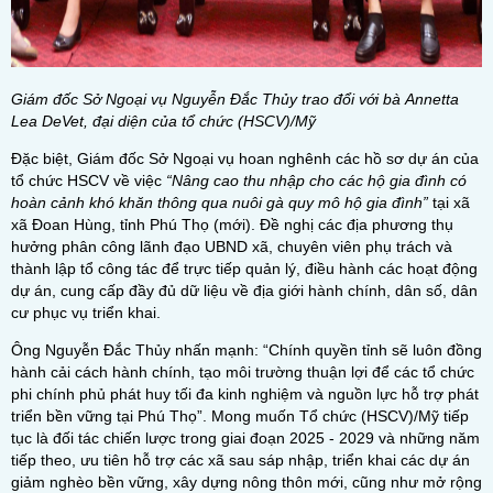
Giám đốc Sở Ngoại vụ Nguyễn Đắc Thủy trao đổi với bà Annetta
Lea DeVet, đại diện của tổ chức (HSCV)/Mỹ
Đặc biệt, Giám đốc Sở Ngoại vụ hoan nghênh các hồ sơ dự án của
tổ chức HSCV về việc
“Nâng cao thu nhập cho các hộ gia đình có
hoàn cảnh khó khăn thông qua nuôi gà quy mô hộ gia đình”
tại xã
xã Đoan Hùng, tỉnh Phú Thọ (mới). Đề nghị các địa phương thụ
hưởng phân công lãnh đạo UBND xã, chuyên viên phụ trách và
thành lập tổ công tác để trực tiếp quản lý, điều hành các hoạt động
dự án, cung cấp đầy đủ dữ liệu về địa giới hành chính, dân số, dân
cư phục vụ triển khai.
Ông Nguyễn Đắc Thủy nhấn mạnh: “Chính quyền tỉnh sẽ luôn đồng
hành cải cách hành chính, tạo môi trường thuận lợi để các tổ chức
phi chính phủ phát huy tối đa kinh nghiệm và nguồn lực hỗ trợ phát
triển bền vững tại Phú Thọ”. Mong muốn Tổ chức (HSCV)/Mỹ tiếp
tục là đối tác chiến lược trong giai đoạn 2025 - 2029 và những năm
tiếp theo, ưu tiên hỗ trợ các xã sau sáp nhập, triển khai các dự án
giảm nghèo bền vững, xây dựng nông thôn mới, cũng như mở rộng