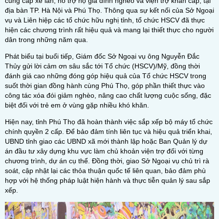
cung cấp xe lăn, hỗ trợ hộ gia đình nghèo và viện trợ khẩn cấp, tại
địa bàn TP. Hà Nội và Phú Thọ. Thông qua sự kết nối của Sở Ngoại
vụ và Liên hiệp các tổ chức hữu nghị tỉnh, tổ chức HSCV đã thực
hiện các chương trình rất hiệu quả và mang lại thiết thực cho người
dân trong những năm qua.
Phát biểu tại buổi tiếp, Giám đốc Sở Ngoại vụ ông Nguyễn Đắc
Thủy gửi lời cảm ơn sâu sắc tới Tổ chức (HSCV)/Mỹ, đồng thời
đánh giá cao những đóng góp hiệu quả của Tổ chức HSCV trong
suốt thời gian đồng hành cùng Phú Thọ, góp phần thiết thực vào
công tác xóa đói giảm nghèo, nâng cao chất lượng cuộc sống, đặc
biệt đối với trẻ em ở vùng gặp nhiều khó khăn.
Hiện nay, tỉnh Phú Thọ đã hoàn thành việc sắp xếp bộ máy tổ chức
chính quyền 2 cấp. Để bảo đảm tính liên tục và hiệu quả triển khai,
UBND tỉnh giao các UBND xã mới thành lập hoặc Ban Quản lý dự
án đầu tư xây dựng khu vực làm chủ khoản viện trợ đối với từng
chương trình, dự án cụ thể. Đồng thời, giao Sở Ngoại vụ chủ trì rà
soát, cập nhật lại các thỏa thuận quốc tế liên quan, bảo đảm phù
hợp với hệ thống pháp luật hiện hành và thực tiễn quản lý sau sắp
xếp.