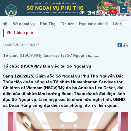
JP
한국인
En
Sở ngoại vụ
Phú Thọ
Tin tức
Hợp tác quốc tế
Lãnh sự &
Phi Chính phủ
13/08/2025 08:14 GMT+7
Tổ chức (HSCV)/Mỹ làm việc tại Sở Ngoại vụ.........
Tổ chức (HSCV)/Mỹ làm việc tại Sở Ngoại vụ
Sáng 12/8/2025, Giám đốc Sở Ngoại vụ Phú Thọ Nguyễn Đắc
Thủy tiếp đoàn công tác Tổ chức Humanitarian Services for
Children of Vietnam (HSCV)/Mỹ do bà Annetta Lea DeVet, đại
diện của tổ chức làm trưởng đoàn. Tham dự có đại diện lãnh
đạo Sở Ngoại vụ, Liên hiệp các tổ chức hữu nghị tỉnh, UBND
xã Đoan Hùng cùng đại diện các phòng, đơn vị liên quan.