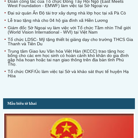
Đoàn công tác của Tổ chức Đông Tây Hội Ngộ (East Meets
West Foundation - EMWF) làm việc tại Sở Ngoại vụ
Đại sứ quán Ấn Độ tài trợ xây dựng nhà lớp học tại xã Pà Cò
Lễ trao tặng nhà cho 04 hộ gia đình xã Hiền Lương
Giám đốc Sở Ngoại vụ làm việc với Tổ chức Tầm nhìn Thế giới
(World Vision International - WVI) tại Việt Nam
Tổ chức LDSC- Mỹ tặng thiết bị giảng dạy cho trường THCS Gia
Thanh và Tiên Du
Trung tâm Giao lưu Văn hóa Việt Hàn (KCCC) trao tặng học
bổng cho các em học sinh có hoàn cảnh khó khăn do gia đình
gặp hỏa hoạn hoặc tai nạn giao thông trên địa bàn tỉnh Phú
Thọ.
Tổ chức OKF/Úc làm việc tại Sở và khảo sát thực tế huyện Hạ
Hòa
Mẫu biểu tờ khai