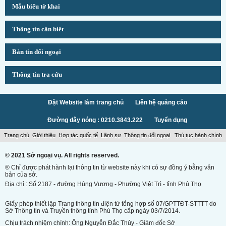
Mẫu biểu tờ khai
Thông tin cần biết
Bản tin đối ngoại
Thông tin tra cứu
Đặt Website làm trang chủ
Liên hệ quảng cáo
Đường dây nóng : 0210.3843.222
Tuyển dụng
Trang chủ
Giới thiệu
Hợp tác quốc tế
Lãnh sự
Thông tin đối ngoại
Thủ tục hành chính
© 2021 Sở ngoại vụ. All rights reserved.
® Chỉ được phát hành lại thông tin từ website này khi có sự đồng ý bằng văn
bản của sở.
Địa chỉ : Số 2187 - đường Hùng Vương - Phường Việt Trì - tỉnh Phú Thọ
Giấy phép thiết lập Trang thông tin điện tử tổng hợp số 07/GPTTĐT-STTTT do
Sở Thông tin và Truyền thông tỉnh Phú Thọ cấp ngày 03/7/2014.
Chịu trách nhiệm chính: Ông Nguyễn Đắc Thủy - Giám đốc Sở