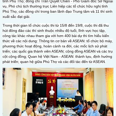
tỉnh Phú Thọ; đồng chí Trần Quyết Chiến - Phó Giám đốc Sở Ngoại
vụ, Phó chủ tịch thường trực Liên hiệp các tổ chức hữu nghị tỉnh
Phú Thọ; các đồng chí trong ban lãnh đạo Trung tâm và 11 thí sinh
xuất sắc đạt giải.
Trong thời gian tổ chức cuộc thi từ 15/8 đến 19/8, cuộc thi đã thu
hút đông đảo các thí sinh thuộc nhiều độ tuổi, lĩnh vực học tập,
công tác khác nhau tham gia với hơn 400 bài dự thi tìm hiểu kiến
thức về các nội dung: Thông tin cơ bản về ASEAN: tổ chức bộ máy,
phương thức hoạt động, hoàn cảnh ra đời, các mốc lịch sử phát
triển; các quốc gia thành viên ASEAN; cộng đồng ASEAN và các trụ
cột cộng đồng; Quan hệ Việt Nam - ASEAN: thành tựu, định hướng
phát triển; quan hệ giữa Phú Thọ và các đối tác đến từ ASEAN.