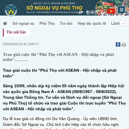
JP
한국인
En
Sở ngoại vụ
Phú Thọ
Tin tức
Hợp tác quốc tế
Lãnh sự &
Tin nổi bật
15/09/2022 01:41 GMT+7
Trao giải cuộc thi “Phú Thọ với ASEAN - Hội nhập và phát
triển”............
Trao giải cuộc thi “Phú Thọ với ASEAN - Hội nhập và phát
triển”
Sáng 15/09, nhân dịp kỷ niệm 55 năm ngày thành lập Hiệp hội
các quốc gia Đông Nam Á - ASEAN (08/8/1967 - 08/8/2022).
Trung tâm Thông tin, Tư vấn và Dịch vụ đối ngoại (Sở Ngoại
vụ Phú Thọ) tổ chức và trao giải Cuộc thi trực tuyến “Phú Thọ
với ASEAN - Hội nhập và phát triển”.
Dự lễ trao giải có đồng chí Dư Văn Quảng - Ủy viên UBND tỉnh,
Giám đốc Sở Ngoại vụ, Chủ tịch Liên hiệp các tổ chức hữu nghị