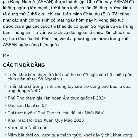
gia Đông Nam Á (ASEAN) được thành lập. Cho đến nay, ASEAN đã
không ngừng lớn mạnh, trở thành khối có tốc độ tăng trưởng kinh
tế đứng thứ 2 thế giới, chỉ sau Liên minh Châu âu (EU). Tôi cũng
như các anh chị thí sinh có mặt ngày hôm nay hi vọng tiếp tục
được tham gia các cuộc thi khác do cơ quan Sở Ngoại vụ và Trung
tâm Thông tin, Tư vấn và Dịch vụ đối ngoại tổ chức. Xin chúc cho
sự hợp tác của tỉnh Phú Thọ với địa phương các nước trong khối
ASEAN ngày càng hiệu quả./.
P.V
CÁC TIN ĐÃ ĐĂNG
Triển khai tiếp nhận, trả kết quả hồ sơ đề nghị cấp hộ chiếu gắn
chíp điện tử tại Sở Ngoại vụ.
Triển khai chương trình chung tay cứu trợ đồng bào bão lũ qua
ứng dụng VNeID
Phú Thọ tham gia liên hoan Ẩm thực quốc tế 2024
Đặc san Halal số 02
Thi trực tuyến “Phú Thọ với các đối tác Nhật Bản”
Khai mạc Hội báo Xuân Quý Mão 2023
Vươn tầm Nhân dân
Nắm bắt thời cơ, vượt qua thách thức, khơi dậy ý chí, khát vọng