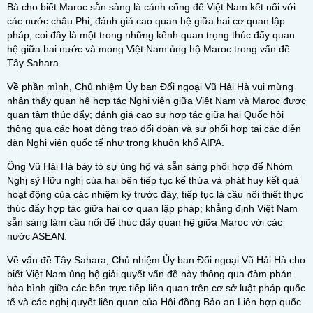
Bà cho biết Maroc sẵn sàng là cánh cổng để Việt Nam kết nối với
các nước châu Phi; đánh giá cao quan hệ giữa hai cơ quan lập
pháp, coi đây là một trong những kênh quan trọng thúc đẩy quan
hệ giữa hai nước và mong Việt Nam ủng hộ Maroc trong vấn đề
Tây Sahara.
Về phần mình, Chủ nhiệm Ủy ban Đối ngoại Vũ Hải Hà vui mừng
nhận thấy quan hệ hợp tác Nghị viện giữa Việt Nam và Maroc được
quan tâm thúc đẩy; đánh giá cao sự hợp tác giữa hai Quốc hội
thông qua các hoạt động trao đổi đoàn và sự phối hợp tại các diễn
đàn Nghị viện quốc tế như trong khuôn khổ AIPA.
Ông Vũ Hải Hà bày tỏ sự ủng hộ và sẵn sàng phối hợp để Nhóm
Nghị sỹ Hữu nghị của hai bên tiếp tục kế thừa và phát huy kết quả
hoạt động của các nhiệm kỳ trước đây, tiếp tục là cầu nối thiết thực
thúc đẩy hợp tác giữa hai cơ quan lập pháp; khẳng định Việt Nam
sẵn sàng làm cầu nối để thúc đẩy quan hệ giữa Maroc với các
nước ASEAN.
Về vấn đề Tây Sahara, Chủ nhiệm Ủy ban Đối ngoại Vũ Hải Hà cho
biết Việt Nam ủng hộ giải quyết vấn đề này thông qua đàm phán
hòa bình giữa các bên trực tiếp liên quan trên cơ sở luật pháp quốc
tế và các nghị quyết liên quan của Hội đồng Bảo an Liên hợp quốc.