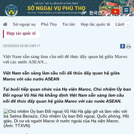
JP
한국인
En
Sở ngoại vụ
Phú Thọ
Tin tức
Hợp tác quốc tế
Lãnh sự &
Hợp tác quốc tế
23/10/2024 02:58 GMT+7
Việt Nam sẵn sàng làm cầu nối để thúc đẩy quan hệ giữa Maroc
với các nước ASEAN...
Việt Nam sẵn sàng làm cầu nối để thúc đẩy quan hệ giữa
Maroc với các nước ASEAN
Tại buổi tiếp quan chức của Hạ viện Maroc, Chủ nhiệm Ủy ban
Đối ngoại Vũ Hải Hà khẳng định Việt Nam sẵn sàng làm cầu
nối để thúc đẩy quan hệ giữa Maroc với các nước ASEAN.