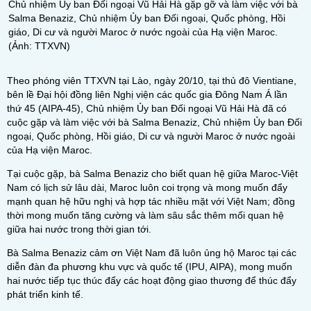
Chủ nhiệm Ủy ban Đối ngoại Vũ Hải Hà gặp gỡ và làm việc với bà
Salma Benaziz, Chủ nhiệm Ủy ban Đối ngoại, Quốc phòng, Hồi
giáo, Di cư và người Maroc ở nước ngoài của Hạ viện Maroc.
(Ảnh: TTXVN)
Theo phóng viên TTXVN tại Lào, ngày 20/10, tại thủ đô Vientiane,
bên lề Đại hội đồng liên Nghị viện các quốc gia Đông Nam Á lần
thứ 45 (AIPA-45), Chủ nhiệm Ủy ban Đối ngoại Vũ Hải Hà đã có
cuộc gặp và làm việc với bà Salma Benaziz, Chủ nhiệm Ủy ban Đối
ngoại, Quốc phòng, Hồi giáo, Di cư và người Maroc ở nước ngoài
của Hạ viện Maroc.
Tại cuộc gặp, bà Salma Benaziz cho biết quan hệ giữa Maroc-Việt
Nam có lịch sử lâu dài, Maroc luôn coi trọng và mong muốn đẩy
mạnh quan hệ hữu nghị và hợp tác nhiều mặt với Việt Nam; đồng
thời mong muốn tăng cường và làm sâu sắc thêm mối quan hệ
giữa hai nước trong thời gian tới.
Bà Salma Benaziz cảm ơn Việt Nam đã luôn ủng hộ Maroc tại các
diễn đàn đa phương khu vực và quốc tế (IPU, AIPA), mong muốn
hai nước tiếp tục thúc đẩy các hoạt động giao thương để thúc đẩy
phát triển kinh tế.