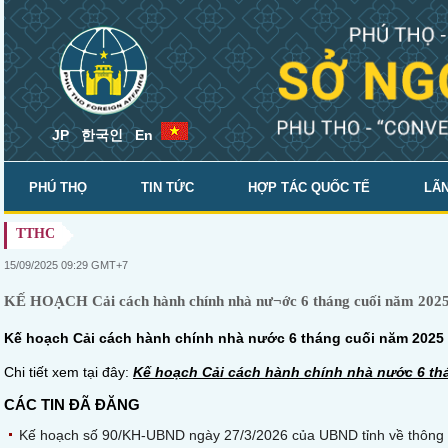
JP
한국인
En
PHÚ THỌ
TIN TỨC
HỢP TÁC QUỐC TẾ
LÃN
TTHC
SỞ NGOẠI VỤ
15/09/2025 09:29 GMT+7
KẾ HOẠCH Cải cách hành chính nhà nư¬ớc 6 tháng cuối năm 2025 
Kế hoạch
Cải cách hành chính nhà nư­ớc 6 tháng cuối năm 2025
Chi tiết xem tại đây:
Kế hoạch
Cải cách hành chính nhà nư­ớc 6 t
CÁC TIN ĐÃ ĐĂNG
Kế hoạch số 90/KH-UBND ngày 27/3/2026 của UBND tỉnh về thông tin