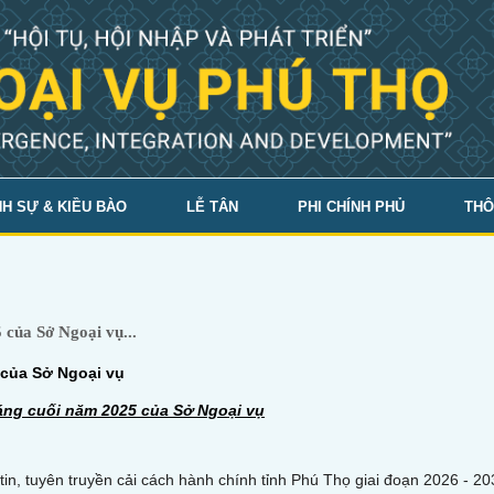
H SỰ & KIỀU BÀO
LỄ TÂN
PHI CHÍNH PHỦ
THÔ
của Sở Ngoại vụ...
 của Sở Ngoại vụ
háng cuối năm 2025 của Sở Ngoại vụ
, tuyên truyền cải cách hành chính tỉnh Phú Thọ giai đoạn 2026 - 20