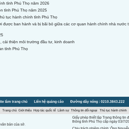
hính tỉnh Phú Thọ năm 2026
yền tỉnh Phú Thọ năm 2025
 thủ tục hành chính tỉnh Phú Thọ
ới được ban hành và bị bãi bỏ giữa các cơ quan hành chính nhà nước 
25
, cải thiện môi trường đầu tư, kinh doanh
àn tỉnh Phú Thọ
te làm trang chủ
Liên hệ quảng cáo
Đường dây nóng : 0210.3843.222
Trang chủ
Giới thiệu
Hợp tác quốc tế
Lãnh sự
Thông tin đối ngoại
Thủ tục hành chính
Giấy phép thiết lập Trang thông ti
thông tỉnh Phú Thọ cấp ngày 03/7/2
 văn bản của sở.
Chịu trách nhiệm chính: Ông Nguyễ