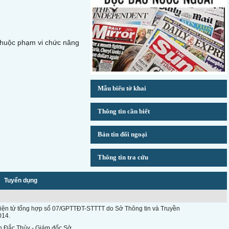
thuộc phạm vi chức năng
Mẫu biểu tờ khai
Thông tin cần biết
Bản tin đối ngoại
Thông tin tra cứu
Tuyển dụng
n điện tử tổng hợp số 07/GPTTĐT-STTTT do Sở Thông tin và Truyền
014.
n Đắc Thủy - Giám đốc Sở