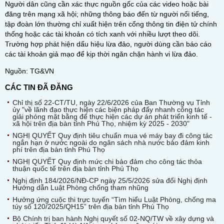
Người dân cũng cần xác thực nguồn gốc của các video hoặc bài
đăng trên mạng xã hội; những thông báo đến từ người nổi tiếng,
tập đoàn lớn thường chỉ xuất hiện trên cổng thông tin điện tử chính
thống hoặc các tài khoản có tích xanh với nhiều lượt theo dõi.
Trường hợp phát hiện dấu hiệu lừa đảo, người dùng cần báo cáo
các tài khoản giả mạo để kịp thời ngăn chặn hành vi lừa đảo.
Nguồn: TG&VN
CÁC TIN ĐÃ ĐĂNG
Chỉ thị số 22-CT/TU, ngày 22/6/2026 của Ban Thường vụ Tỉnh
ủy "về lãnh đạo thực hiện các biện pháp đẩy nhanh công tác
giải phóng mặt bằng để thực hiện các dự án phát triển kinh tế -
xã hội trên địa bàn tỉnh Phú Thọ, nhiệm kỳ 2025 - 2030"
NGHỊ QUYẾT Quy định tiêu chuẩn mua vé máy bay đi công tác
ngắn hạn ở nước ngoài do ngân sách nhà nước bảo đảm kinh
phí trên địa bàn tỉnh Phú Thọ
NGHỊ QUYẾT Quy định mức chi bảo đảm cho công tác thỏa
thuận quốc tế trên địa bàn tỉnh Phú Thọ
Nghị định 184/2026/NĐ-CP ngày 25/5/2026 sửa đổi Nghị định
Hướng dẫn Luật Phòng chống tham nhũng
Hưởng ứng cuộc thi trực tuyến “Tìm hiểu Luật Phòng, chống ma
túy số 120/2025/QH15” trên địa bàn tỉnh Phú Thọ
Bộ Chính trị ban hành Nghị quyết số 02-NQ/TW về xây dựng và