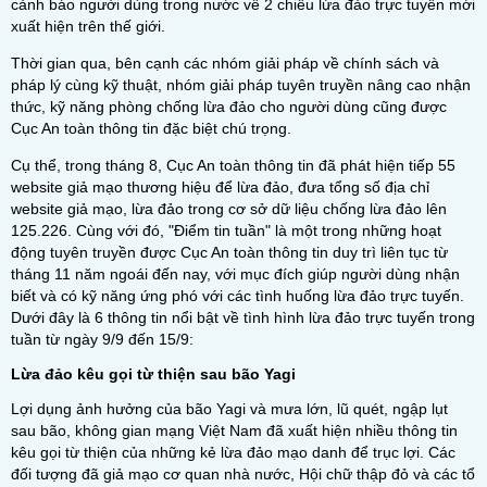
cảnh báo người dùng trong nước về 2 chiêu lừa đảo trực tuyến mới
xuất hiện trên thế giới.
Thời gian qua, bên cạnh các nhóm giải pháp về chính sách và
pháp lý cùng kỹ thuật, nhóm giải pháp tuyên truyền nâng cao nhận
thức, kỹ năng phòng chống lừa đảo cho người dùng cũng được
Cục An toàn thông tin đặc biệt chú trọng.
Cụ thể, trong tháng 8, Cục An toàn thông tin đã phát hiện tiếp 55
website giả mạo thương hiệu để lừa đảo, đưa tổng số địa chỉ
website giả mạo, lừa đảo trong cơ sở dữ liệu chống lừa đảo lên
125.226. Cùng với đó, "Điểm tin tuần" là một trong những hoạt
động tuyên truyền được Cục An toàn thông tin duy trì liên tục từ
tháng 11 năm ngoái đến nay, với mục đích giúp người dùng nhận
biết và có kỹ năng ứng phó với các tình huống lừa đảo trực tuyến.
Dưới đây là 6 thông tin nổi bật về tình hình lừa đảo trực tuyến trong
tuần từ ngày 9/9 đến 15/9:
Lừa đảo kêu gọi từ thiện sau bão Yagi
Lợi dụng ảnh hưởng của bão Yagi và mưa lớn, lũ quét, ngập lụt
sau bão, không gian mạng Việt Nam đã xuất hiện nhiều thông tin
kêu gọi từ thiện của những kẻ lừa đảo mạo danh để trục lợi. Các
đối tượng đã giả mạo cơ quan nhà nước, Hội chữ thập đỏ và các tổ