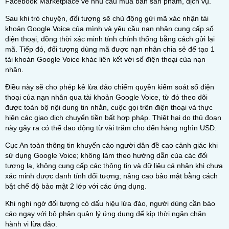
Facebook Marketplace về nhu cầu mua bán sản phẩm, dịch vụ.
Sau khi trò chuyện, đối tượng sẽ chủ động gửi mã xác nhận tài
khoản Google Voice của mình và yêu cầu nạn nhân cung cấp số
điện thoại, đồng thời xác minh tính chính thống bằng cách gửi lại
mã. Tiếp đó, đối tượng dùng mã được nạn nhân chia sẻ để tạo 1
tài khoản Google Voice khác liên kết với số điện thoại của nạn
nhân.
Điều này sẽ cho phép kẻ lừa đảo chiếm quyền kiểm soát số điện
thoại của nạn nhân qua tài khoản Google Voice, từ đó theo dõi
được toàn bộ nội dung tin nhắn, cuộc gọi trên điện thoại và thực
hiện các giao dịch chuyển tiền bất hợp pháp. Thiệt hại do thủ đoạn
này gây ra có thể dao động từ vài trăm cho đến hàng nghìn USD.
Cục An toàn thông tin khuyến cáo người dân đề cao cảnh giác khi
sử dụng Google Voice; không làm theo hướng dẫn của các đối
tượng lạ, không cung cấp các thông tin và dữ liệu cá nhân khi chưa
xác minh được danh tính đối tượng; nâng cao bảo mật bằng cách
bật chế độ bảo mật 2 lớp với các ứng dụng.
Khi nghi ngờ đối tượng có dấu hiệu lừa đảo, người dùng cần báo
cáo ngay với bộ phận quản lý ứng dụng để kịp thời ngăn chặn
hành vi lừa đảo.