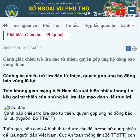
JP
한국인
En
Sở ngoại vụ
Phú Thọ
Tin tức
Hợp tác quốc tế
Lãnh sự &
Phổ biến Giáo dục - Pháp luật
20/09/2024 10:02 GMT+7
Cảnh giác chiêu trò lừa đảo từ thiện, quyên góp ủng hộ đồng bào
vùng lũ lụt...
Cảnh giác chiêu trò lừa đảo từ thiện, quyên góp ủng hộ đồng
bào vùng lũ lụt
Trên không gian mạng Việt Nam đã xuất hiện nhiều thông tin
kêu gọi từ thiện của những kẻ lừa đảo mạo danh để trục lợi.
Cảnh báo chiêu trò lừa đảo từ thiện, quyên góp ủng hộ đồng bào
lũ lụt. (Nguồn: Bộ TT&TT)
Tuần qua, bên cạnh 4 hình thức được các đối tượng sử dụng nhiều
để lừa người dân Việt Nam, Cục An toàn thông tin (Bộ TT&TT) còn