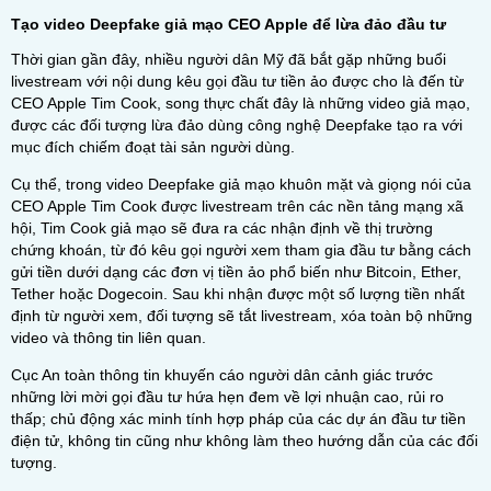
Tạo video Deepfake giả mạo CEO Apple để lừa đảo đầu tư
Thời gian gần đây, nhiều người dân Mỹ đã bắt gặp những buổi
livestream với nội dung kêu gọi đầu tư tiền ảo được cho là đến từ
CEO Apple Tim Cook, song thực chất đây là những video giả mạo,
được các đối tượng lừa đảo dùng công nghệ Deepfake tạo ra với
mục đích chiếm đoạt tài sản người dùng.
Cụ thể, trong video Deepfake giả mạo khuôn mặt và giọng nói của
CEO Apple Tim Cook được livestream trên các nền tảng mạng xã
hội, Tim Cook giả mạo sẽ đưa ra các nhận định về thị trường
chứng khoán, từ đó kêu gọi người xem tham gia đầu tư bằng cách
gửi tiền dưới dạng các đơn vị tiền ảo phổ biến như Bitcoin, Ether,
Tether hoặc Dogecoin. Sau khi nhận được một số lượng tiền nhất
định từ người xem, đối tượng sẽ tắt livestream, xóa toàn bộ những
video và thông tin liên quan.
Cục An toàn thông tin khuyến cáo người dân cảnh giác trước
những lời mời gọi đầu tư hứa hẹn đem về lợi nhuận cao, rủi ro
thấp; chủ động xác minh tính hợp pháp của các dự án đầu tư tiền
điện tử, không tin cũng như không làm theo hướng dẫn của các đối
tượng.