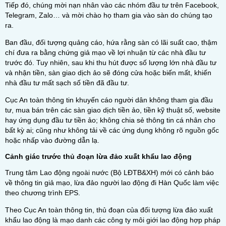
Tiếp đó, chúng mời nạn nhân vào các nhóm đầu tư trên Facebook,
Telegram, Zalo… và mời chào họ tham gia vào sàn do chúng tạo
ra.
Ban đầu, đối tượng quảng cáo, hứa rằng sàn có lãi suất cao, thậm
chí đưa ra bằng chứng giả mạo về lợi nhuận từ các nhà đầu tư
trước đó. Tuy nhiên, sau khi thu hút được số lượng lớn nhà đầu tư
và nhận tiền, sàn giao dịch ảo sẽ đóng cửa hoặc biến mất, khiến
nhà đầu tư mất sạch số tiền đã đầu tư.
Cục An toàn thông tin khuyến cáo người dân không tham gia đầu
tư, mua bán trên các sàn giao dịch tiền ảo, tiền kỹ thuật số, website
hay ứng dụng đầu tư tiền ảo; không chia sẻ thông tin cá nhân cho
bất kỳ ai; cũng như không tải về các ứng dụng không rõ nguồn gốc
hoặc nhấp vào đường dẫn lạ.
Cảnh giác trước thủ đoạn lừa đảo xuất khẩu lao động
Trung tâm Lao động ngoài nước (Bộ LĐTB&XH) mới có cảnh báo
về thông tin giả mạo, lừa đảo người lao động đi Hàn Quốc làm việc
theo chương trình EPS.
Theo Cục An toàn thông tin, thủ đoạn của đối tượng lừa đảo xuất
khẩu lao động là mạo danh các công ty môi giới lao động hợp pháp