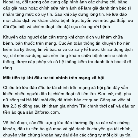
Ngoài ra, đối tượng còn cung cấp hình ảnh các chứng chỉ, bằng
cấp giả mạo hoặc chỉnh sửa hình ảnh để làm giả danh tính bác sĩ
nhằm tăng mức độ uy tín. Sau khi xây dựng lòng tin, kẻ lừa đảo
mời chào dịch vụ khám chữa bệnh trực tuyến với mức giá thấp, ưu
đãi đặc biệt và chiếm đoạt tiền đặt cọc của người bệnh.
Khuyến cáo người dân cẩn trọng khi chọn dịch vụ khám chữa
bệnh, bán thuốc trên mạng, Cục An toàn thông tin khuyên họ nên
kiểm tra kỹ thông tin về bác sĩ và cơ sở y tế trước khi sử dụng dịch
vụ; chỉ nên sử dụng các nền tảng khám chữa bệnh online chính
thống, được cấp phép và có hệ thống kiểm tra danh tính bác sĩ rõ
ràng.
Mất tiền tỷ khi đầu tư tài chính trên mạng xã hội
Chiêu trò lừa đảo đầu tư tài chính trên mạng xã hội gần đây vẫn
khiến nhiều người dân bị chiếm đoạt số tiền lớn. Đơn cử, một phụ
nữ sống tại Hà Nội mới đây đã trình báo cơ quan Công an việc bị
lừa 2,3 tỷ đồng sau khi tham gia nhóm 'Tài chính thời đại' và đầu tư
tiền ảo qua sàn Bitforex.com.
Về thủ đoạn, các đối tượng lừa đảo thường lập ra các sàn chứng
khoán, đầu tư tiền ảo giả mạo và giả danh là chuyên gia tài chính,
chuyên viên chứng khoán hay đại diện các công ty môi giới uy tín.