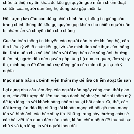
chức từ thiện uy tín khác để kêu gọi quyên góp nhằm chiếm đoạt
số tiền của người dân ủng hộ đồng bào gặp thiên tai.
Đối tượng lừa đảo còn dùng nhiều hình ảnh, thông tin giống các
trang chính thống để kêu gọi quyên góp khiến cho nhiều người dân
bị nhầm lẫn và chuyển tiền cho chúng.
Cục An toàn thông tin khuyến cáo người dân trước khi ủng hộ, cần
tìm hiểu kỹ về tổ chức kêu gọi và xác minh tính xác thực của thông
tin. Khi muốn chia sẻ khó khăn với đồng bào các vùng ảnh hưởng
thiên tai, người dân nên quyên góp, ủng hộ qua cơ quan, đơn vị uy
tín, minh bạch để đảm bảo sự đóng góp của mình thực sự có ý
nghĩa.
Mạo danh bác sĩ, bệnh viện thẩm mỹ để lừa chiếm đoạt tài sản
Lợi dụng nhu cầu làm đẹp của người dân ngày càng cao, thời gian
qua, các đối tượng đã liên tục mạo danh bệnh viện, bác sĩ thẩm mỹ
để tạo lòng tin với khách hàng nhằm thu lợi bất chính. Cụ thể, các
đối tượng lừa đảo lập những tài khoản mạng xã hội giả mạo mang
tên và hình ảnh của bác sĩ uy tín. Những trang này thường chia sẻ
các bài viết liên quan đến sức khỏe, khám chữa bệnh để thu hút sự
chú ý và tạo lòng tin với người theo dõi.