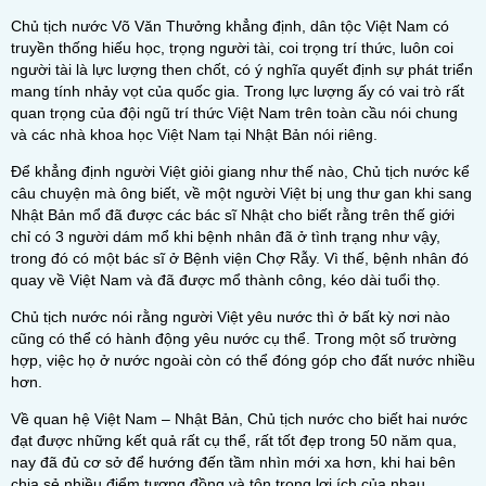
Chủ tịch nước Võ Văn Thưởng khẳng định, dân tộc Việt Nam có
truyền thống hiếu học, trọng người tài, coi trọng trí thức, luôn coi
người tài là lực lượng then chốt, có ý nghĩa quyết định sự phát triển
mang tính nhảy vọt của quốc gia. Trong lực lượng ấy có vai trò rất
quan trọng của đội ngũ trí thức Việt Nam trên toàn cầu nói chung
và các nhà khoa học Việt Nam tại Nhật Bản nói riêng.
Để khẳng định người Việt giỏi giang như thế nào, Chủ tịch nước kể
câu chuyện mà ông biết, về một người Việt bị ung thư gan khi sang
Nhật Bản mổ đã được các bác sĩ Nhật cho biết rằng trên thế giới
chỉ có 3 người dám mổ khi bệnh nhân đã ở tình trạng như vậy,
trong đó có một bác sĩ ở Bệnh viện Chợ Rẫy. Vì thế, bệnh nhân đó
quay về Việt Nam và đã được mổ thành công, kéo dài tuổi thọ.
Chủ tịch nước nói rằng người Việt yêu nước thì ở bất kỳ nơi nào
cũng có thể có hành động yêu nước cụ thể. Trong một số trường
hợp, việc họ ở nước ngoài còn có thể đóng góp cho đất nước nhiều
hơn.
Về quan hệ Việt Nam – Nhật Bản, Chủ tịch nước cho biết hai nước
đạt được những kết quả rất cụ thể, rất tốt đẹp trong 50 năm qua,
nay đã đủ cơ sở để hướng đến tầm nhìn mới xa hơn, khi hai bên
chia sẻ nhiều điểm tương đồng và tôn trọng lợi ích của nhau.