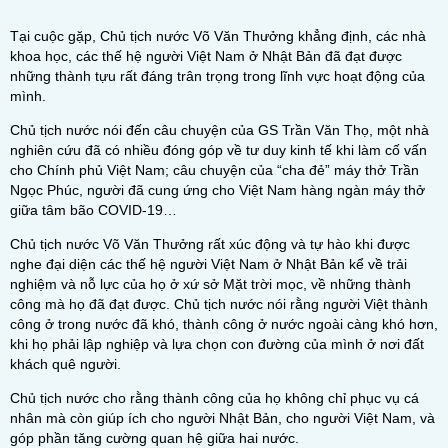
Tại cuộc gặp, Chủ tịch nước Võ Văn Thưởng khẳng định, các nhà
khoa học, các thế hệ người Việt Nam ở Nhật Bản đã đạt được
những thành tựu rất đáng trân trọng trong lĩnh vực hoạt động của
mình.
Chủ tịch nước nói đến câu chuyện của GS Trần Văn Thọ, một nhà
nghiên cứu đã có nhiều đóng góp về tư duy kinh tế khi làm cố vấn
cho Chính phủ Việt Nam; câu chuyện của “cha đẻ” máy thở Trần
Ngọc Phúc, người đã cung ứng cho Việt Nam hàng ngàn máy thở
giữa tâm bão COVID-19…
Chủ tịch nước Võ Văn Thưởng rất xúc động và tự hào khi được
nghe đại diện các thế hệ người Việt Nam ở Nhật Bản kể về trải
nghiệm và nỗ lực của họ ở xứ sở Mặt trời mọc, về những thành
công mà họ đã đạt được. Chủ tịch nước nói rằng người Việt thành
công ở trong nước đã khó, thành công ở nước ngoài càng khó hơn,
khi họ phải lập nghiệp và lựa chọn con đường của mình ở nơi đất
khách quê người.
Chủ tịch nước cho rằng thành công của họ không chỉ phục vụ cá
nhân mà còn giúp ích cho người Nhật Bản, cho người Việt Nam, và
góp phần tăng cường quan hệ giữa hai nước.