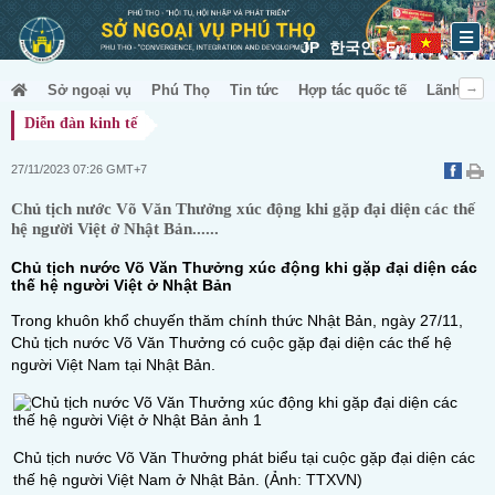
JP
한국인
En
Sở ngoại vụ
Phú Thọ
Tin tức
Hợp tác quốc tế
Lãnh sự &
Diễn đàn kinh tế
27/11/2023 07:26 GMT+7
Chủ tịch nước Võ Văn Thưởng xúc động khi gặp đại diện các thế
hệ người Việt ở Nhật Bản......
Chủ tịch nước Võ Văn Thưởng xúc động khi gặp đại diện các
thế hệ người Việt ở Nhật Bản
Trong khuôn khổ chuyến thăm chính thức Nhật Bản, ngày 27/11,
Chủ tịch nước Võ Văn Thưởng có cuộc gặp đại diện các thế hệ
người Việt Nam tại Nhật Bản.
Chủ tịch nước Võ Văn Thưởng phát biểu tại cuộc gặp đại diện các
thế hệ người Việt Nam ở Nhật Bản. (Ảnh: TTXVN)