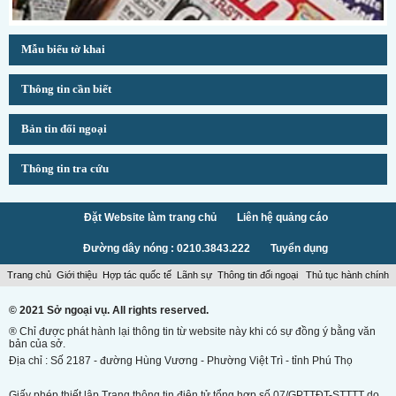
Mẫu biểu tờ khai
Thông tin cần biết
Bản tin đối ngoại
Thông tin tra cứu
Đặt Website làm trang chủ
Liên hệ quảng cáo
Đường dây nóng : 0210.3843.222
Tuyển dụng
Trang chủ
Giới thiệu
Hợp tác quốc tế
Lãnh sự
Thông tin đối ngoại
Thủ tục hành chính
© 2021 Sở ngoại vụ. All rights reserved.
® Chỉ được phát hành lại thông tin từ website này khi có sự đồng ý bằng văn
bản của sở.
Địa chỉ : Số 2187 - đường Hùng Vương - Phường Việt Trì - tỉnh Phú Thọ
Giấy phép thiết lập Trang thông tin điện tử tổng hợp số 07/GPTTĐT-STTTT do