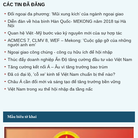
CÁC TIN ĐÃ ĐĂNG
Đối ngoại đa phương: ‘Mũi xung kích’ của ngành ngoại giao
Diễn đàn về hòa bình Hàn Quốc- MEKONG năm 2018 tại Hà
Nội
Quan hệ Việt -Mỹ bước vào kỷ nguyên mới của sự hợp tác
ACMECS 7, CLMV 8, WEF – Mekong: 'Cuộc gặp gỡ của những
người anh em'
Ngoại giao công chúng - công cụ hữu ích để hội nhập
Thúc đẩy doanh nghiệp Ấn Độ tăng cường đầu tư vào Việt Nam
Tăng cường kết nối Á – Âu vì tăng trưởng bao trùm
Đã có đại lộ, 'cỗ xe' kinh tế Việt Nam chuẩn bị thế nào?
Châu Á cần đổi mới và sáng tạo để tăng trưởng bền vững
Việt Nam trong xu thế hội nhập đa tầng nấc
Mẫu biểu tờ khai