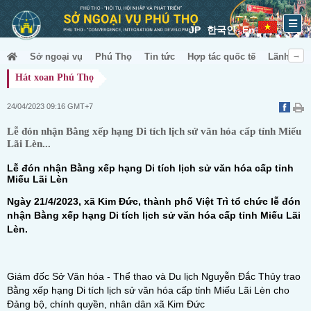
JP
한국인
En
Sở ngoại vụ
Phú Thọ
Tin tức
Hợp tác quốc tế
Lãnh sự &
Hát xoan Phú Thọ
24/04/2023 09:16 GMT+7
Lễ đón nhận Bằng xếp hạng Di tích lịch sử văn hóa cấp tỉnh Miếu
Lãi Lèn...
Lễ đón nhận Bằng xếp hạng Di tích lịch sử văn hóa cấp tỉnh
Miếu Lãi Lèn
Ngày 21/4/2023, xã Kim Đức, thành phố Việt Trì tổ chức lễ đón
nhận Bằng xếp hạng Di tích lịch sử văn hóa cấp tỉnh Miếu Lãi
Lèn.
Giám đốc Sở Văn hóa - Thể thao và Du lịch Nguyễn Đắc Thủy trao
Bằng xếp hạng Di tích lịch sử văn hóa cấp tỉnh Miếu Lãi Lèn cho
Đảng bộ, chính quyền, nhân dân xã Kim Đức