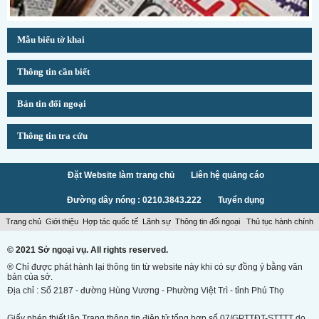
Mẫu biểu tờ khai
Thông tin cần biết
Bản tin đối ngoại
Thông tin tra cứu
Đặt Website làm trang chủ
Liên hệ quảng cáo
Đường dây nóng : 0210.3843.222
Tuyển dụng
Trang chủ
Giới thiệu
Hợp tác quốc tế
Lãnh sự
Thông tin đối ngoại
Thủ tục hành chính
© 2021 Sở ngoại vụ. All rights reserved.
® Chỉ được phát hành lại thông tin từ website này khi có sự đồng ý bằng văn
bản của sở.
Địa chỉ : Số 2187 - đường Hùng Vương - Phường Việt Trì - tỉnh Phú Thọ
Giấy phép thiết lập Trang thông tin điện tử tổng hợp số 07/GPTTĐT-STTTT do