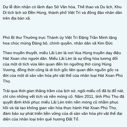
Dự lễ đón nhận có lãnh đạo Sở Văn hóa, Thể thao và Du lịch, Khu
Di tích lịch sử Đền Hùng, thành phố Việt Trì và đông đảo nhân dân
trên địa bàn xã.
Phó Bí thư Thường trực Thành ủy Việt Trì Đặng Trần Minh tặng
hoa chúc mừng Đảng bộ, chính quyền, nhân dân xã Kim Đức
Theo truyền thuyết, miếu Lãi Lèn là nơi Vua Hùng truyền dạy điệu
Hát Xoan cho người dân. Miếu Lãi Lèn là sự tổng hòa tương đối
của một di tích vừa liên quan đến tín ngưỡng thờ cúng Hùng
Vương, đồng thời cũng là di tích gốc liên quan đến nguồn gốc ra
đời của một di sản văn hóa phi vật thể của nhân loại Hát Xoan Phú
Thọ.
Trải qua thời gian thăng trầm của lịch sử, ngôi miếu cổ đã bị đổ nát,
chỉ còn những vết tích và nền móng cũ. Năm 2011, tỉnh Phú Thọ đã
quyết định khôi phục miếu Lãi Lèn trên nền móng cũ nhằm phục
hồi và tái tạo không gian văn hóa thực hành Hát Xoan Phú Thọ,
đảm bảo sự phát triển bền vững của di sản văn hóa phi vật thể đại
diện của nhân loại trên quê hương Đất Tổ.