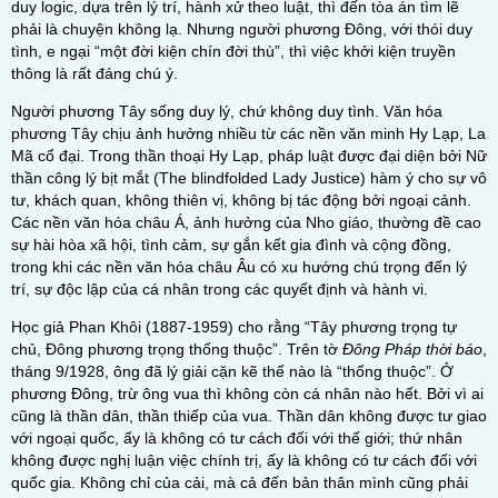
duy logic, dựa trên lý trí, hành xử theo luật, thì đến tòa án tìm lẽ
phải là chuyện không lạ. Nhưng người phương Đông, với thói duy
tình, e ngại “một đời kiện chín đời thù”, thì việc khởi kiện truyền
thông là rất đáng chú ý.
Người phương Tây sống duy lý, chứ không duy tình. Văn hóa
phương Tây chịu ảnh hưởng nhiều từ các nền văn minh Hy Lạp, La
Mã cổ đại. Trong thần thoại Hy Lạp, pháp luật được đại diện bởi Nữ
thần công lý bịt mắt (The blindfolded Lady Justice) hàm ý cho sự vô
tư, khách quan, không thiên vị, không bị tác động bởi ngoại cảnh.
Các nền văn hóa châu Á, ảnh hưởng của Nho giáo, thường đề cao
sự hài hòa xã hội, tình cảm, sự gắn kết gia đình và cộng đồng,
trong khi các nền văn hóa châu Âu có xu hướng chú trọng đến lý
trí, sự độc lập của cá nhân trong các quyết định và hành vi.
Học giả Phan Khôi
(1887-1959) cho rằng “Tây phương trọng tự
chủ, Đông phương trọng thống thuộc”. Trên tờ
Đông Pháp thời báo
,
tháng 9/1928, ông đã lý giải cặn kẽ thế nào là “thống thuộc”. Ở
phương Đông, trừ ông vua thì không còn cá nhân nào hết. Bởi vì ai
cũng là thần dân, thần thiếp của vua. Thần dân không được tư giao
với ngoại quốc, ấy là không có tư cách đối với thế giới; thứ nhân
không được nghị luận việc chính trị, ấy là không có tư cách đối với
quốc gia. Không chỉ của cải, mà cả đến bản thân mình cũng phải