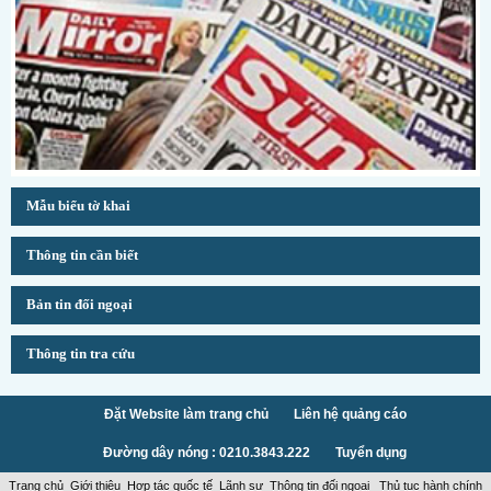
Mẫu biểu tờ khai
Thông tin cần biết
Bản tin đối ngoại
Thông tin tra cứu
Đặt Website làm trang chủ
Liên hệ quảng cáo
Đường dây nóng : 0210.3843.222
Tuyển dụng
Trang chủ
Giới thiệu
Hợp tác quốc tế
Lãnh sự
Thông tin đối ngoại
Thủ tục hành chính