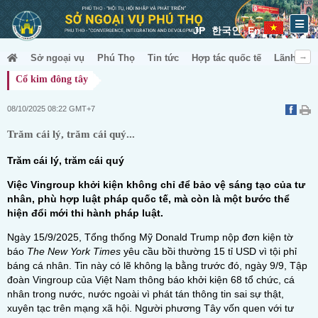
JP
한국인
En
Sở ngoại vụ
Phú Thọ
Tin tức
Hợp tác quốc tế
Lãnh sự &
Cổ kim đông tây
08/10/2025 08:22 GMT+7
Trăm cái lý, trăm cái quý...
Trăm cái lý, trăm cái quý
Việc Vingroup khởi kiện không chỉ để bảo vệ sáng tạo của tư
nhân, phù hợp luật pháp quốc tế, mà còn là một bước thể
hiện đổi mới thi hành pháp luật.
Ngày 15/9/2025, Tổng thống Mỹ Donald Trump nộp đơn kiện tờ
báo
The New York Times
yêu cầu bồi thường 15 tỉ USD vì tội phỉ
báng cá nhân. Tin này có lẽ không lạ bằng trước đó, ngày 9/9,
Tập
đoàn Vingroup
của Việt Nam thông báo khởi kiện 68 tổ chức, cá
nhân trong nước, nước ngoài vì phát tán thông tin sai sự thật,
xuyên tạc trên mạng xã hội. Người phương Tây vốn quen với tư