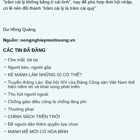
“trăm cái lý không bằng tí cái tình”, nay để phù hợp thời hội nhập,
có lẽ nên đổi thành “trăm cái lý là trăm cái quý”.
Dư Hồng Quảng
Nguồn: nongnghiepmoitruong.vn
CÁC TIN ĐÃ ĐĂNG
Che mắt, bịt tai
Người béo, người gầy
KẺ MẠNH LÀM NHỮNG GÌ CÓ THỂ?
Truyền thông Lào: Đại hội XIV của Đảng Cộng sản Việt Nam thể
hiện niềm tin và khát vọng phát triển
Thu hút người ngoài
Chống giáo điều cũng là chống lãng phí
Thưởng phạt
CHÍNH SÁCH TRÊN TRỜI
Để người dân thêm quyền lựa chọn
MẠNH MẼ MỚI CÓ HÒA BÌNH