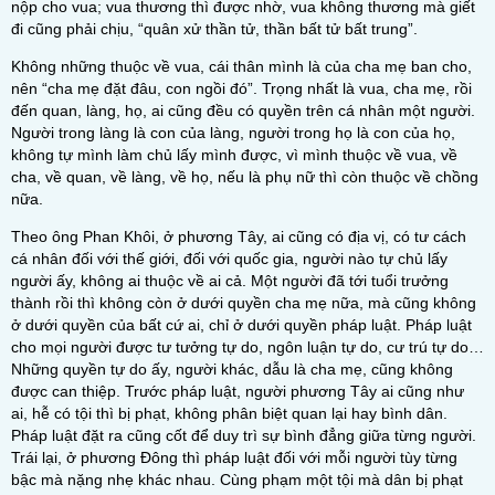
nộp cho vua; vua thương thì được nhờ, vua không thương mà giết
đi cũng phải chịu, “quân xử thần tử, thần bất tử bất trung”.
Không những thuộc về vua, cái thân mình là của cha mẹ ban cho,
nên “cha mẹ đặt đâu, con ngồi đó”. Trọng nhất là vua, cha mẹ, rồi
đến quan, làng, họ, ai cũng đều có quyền trên cá nhân một người.
Người trong làng là con của làng, người trong họ là con của họ,
không tự mình làm chủ lấy mình được, vì mình thuộc về vua, về
cha, về quan, về làng, về họ, nếu là phụ nữ thì còn thuộc về chồng
nữa.
Theo ông Phan Khôi, ở phương Tây, ai cũng có địa vị, có tư cách
cá nhân đối với thế giới, đối với quốc gia, người nào tự chủ lấy
người ấy, không ai thuộc về ai cả. Một người đã tới tuổi trưởng
thành rồi thì không còn ở dưới quyền cha mẹ nữa, mà cũng không
ở dưới quyền của bất cứ ai, chỉ ở dưới quyền pháp luật. Pháp luật
cho mọi người được tư tưởng tự do, ngôn luận tự do, cư trú tự do…
Những quyền tự do ấy, người khác, dẫu là cha mẹ, cũng không
được can thiệp. Trước pháp luật, người phương Tây ai cũng như
ai, hễ có tội thì bị phạt, không phân biệt quan lại hay bình dân.
Pháp luật đặt ra cũng cốt để duy trì sự bình đẳng giữa từng người.
Trái lại, ở phương Đông thì pháp luật đối với mỗi người tùy từng
bậc mà nặng nhẹ khác nhau. Cùng phạm một tội mà dân bị phạt