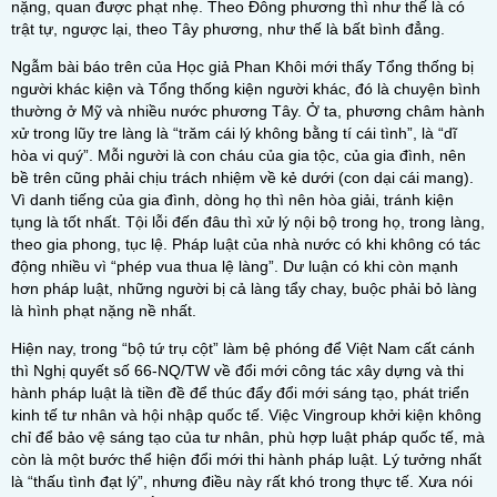
nặng, quan được phạt nhẹ. Theo Đông phương thì như thế là có
trật tự, ngược lại, theo Tây phương, như thế là bất bình đẳng.
Ngẫm bài báo trên của Học giả Phan Khôi mới thấy Tổng thống bị
người khác kiện và Tổng thống kiện người khác, đó là chuyện bình
thường ở Mỹ và nhiều nước phương Tây. Ở ta, phương châm hành
xử trong lũy tre làng là “trăm cái lý không bằng tí cái tình”, là “dĩ
hòa vi quý”. Mỗi người là con cháu của gia tộc, của gia đình, nên
bề trên cũng phải chịu trách nhiệm về kẻ dưới (con dại cái mang).
Vì danh tiếng của gia đình, dòng họ thì nên hòa giải, tránh kiện
tụng là tốt nhất. Tội lỗi đến đâu thì xử lý nội bộ trong họ, trong làng,
theo gia phong, tục lệ. Pháp luật của nhà nước có khi không có tác
động nhiều vì “phép vua thua lệ làng”. Dư luận có khi còn mạnh
hơn pháp luật, những người bị cả làng tẩy chay, buộc phải bỏ làng
là hình phạt nặng nề nhất.
Hiện nay, trong “bộ tứ trụ cột” làm bệ phóng để Việt Nam cất cánh
thì Nghị quyết số 66-NQ/TW về đổi mới công tác xây dựng và thi
hành pháp luật là tiền đề để thúc đẩy đổi mới sáng tạo, phát triển
kinh tế tư nhân và hội nhập quốc tế. Việc
Vingroup khởi kiện
không
chỉ để bảo vệ sáng tạo của tư nhân, phù hợp luật pháp quốc tế, mà
còn là một bước thể hiện đổi mới thi hành pháp luật. Lý tưởng nhất
là “thấu tình đạt lý”, nhưng điều này rất khó trong thực tế. Xưa nói