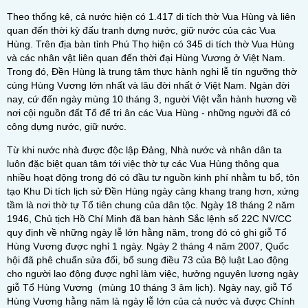
Theo thống kê, cả nước hiện có 1.417 di tích thờ Vua Hùng và liên
quan đến thời kỳ đấu tranh dựng nước, giữ nước của các Vua
Hùng. Trên địa bàn tỉnh Phú Thọ hiện có 345 di tích thờ Vua Hùng
và các nhân vật liên quan đến thời đại Hùng Vương ở Việt Nam.
Trong đó, Đền Hùng là trung tâm thực hành nghi lễ tín ngưỡng thờ
cúng Hùng Vương lớn nhất và lâu đời nhất ở Việt Nam. Ngàn đời
nay, cứ đến ngày mùng 10 tháng 3, người Việt vẫn hành hương về
nơi cội nguồn đất Tổ để tri ân các Vua Hùng - những người đã có
công dựng nước, giữ nước.
Từ khi nước nhà được độc lập Đảng, Nhà nước và nhân dân ta
luôn đặc biệt quan tâm tới việc thờ tự các Vua Hùng thông qua
nhiều hoạt động trong đó có đầu tư nguồn kinh phí nhằm tu bổ, tôn
tạo Khu Di tích lịch sử Đền Hùng ngày càng khang trang hơn, xứng
tầm là nơi thờ tự Tổ tiên chung của dân tộc. Ngày 18 tháng 2 năm
1946, Chủ tịch Hồ Chí Minh đã ban hành Sắc lệnh số 22C NV/CC
quy định về những ngày lễ lớn hằng năm, trong đó có ghi giỗ Tổ
Hùng Vương được nghỉ 1 ngày. Ngày 2 tháng 4 năm 2007, Quốc
hội đã phê chuẩn sửa đổi, bổ sung điều 73 của Bộ luật Lao động
cho người lao động được nghỉ làm việc, hưởng nguyên lương ngày
giỗ Tổ Hùng Vương (mùng 10 tháng 3 âm lịch). Ngày nay, giỗ Tổ
Hùng Vương hằng năm là ngày lễ lớn của cả nước và được Chính