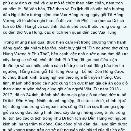
phủ quy định cụ thể về quy mô tổ chức theo năm chẵn, năm tròn
và năm lẻ. Bộ Văn hóa, Thể thao và Du lịch đã có văn bản hướng
dẫn Nghi thức tưởng niệm các Vua Hùng trong ngày giỗ Tổ Hùng
Vương về tổ chức nghi thức lễ đối với tỉnh Phú Thọ (nơi có Di tích
lịch sử Đền Hùng) và các tỉnh, thành phố trực thuộc trung ương nơi
có đền thờ Vua Hùng, các di tích liên quan đến các Vua Hùng.
Trong những năm qua, thực hiện cam kết trong chương trình hành
động quốc gia nhằm bảo tồn, phát huy giá trị “Tín ngưỡng thờ cúng
Hùng Vương ở Phú Thọ”, bên cạnh việc nhà nước quan tâm đầu tư
xây dựng cơ sở vật chất thì tỉnh Phú Thọ đã tạo mọi điều kiện
thuận lợi và có nhiều chính sách hỗ trợ cho hoạt động bảo tồn tín
ngưỡng. Hằng năm, giỗ Tổ Hùng Vương - Lễ hội Đền Hùng được
tổ chức thành kính, trang nghiêm theo nghi lễ truyền thống. Các
tỉnh, thành phố trong cả nước cũng tích cực tham gia đề án góp giỗ
theo đúng truyền thống cúng giỗ của người Việt. Từ năm 2013 -
2017, đã có 24 tỉnh, thành phố tham gia góp giỗ và công đức tu bổ
Di tích Đền Hùng. Nhiều doanh nghiệp, tổ chức kinh tế, chính trị xã
hội, đồng bào trong và ngoài nước cũng đã tích cực tham gia góp
giỗ và công đức bằng hình thức xây dựng những công trình, trùng
tu, tôn tạo các di tích trong Khu Di tích lịch sử Đền Hùng với nguồn
kinh phí hàng trăm tỷ đồng. Các công trình đền, đài, lăng tẩm được
tu bổ khang trang trên cơ sở giữ nguyên các giá trị của di tích gốc