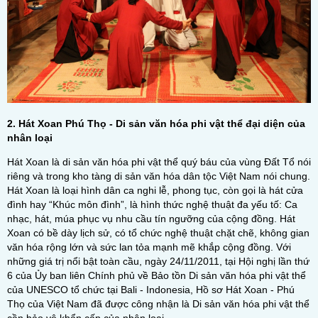
2. Hát Xoan Phú Thọ - Di sản văn hóa phi vật thể đại diện của
nhân loại
Hát Xoan là di sản văn hóa phi vật thể quý báu của vùng Đất Tổ nói
riêng và trong kho tàng di sản văn hóa dân tộc Việt Nam nói chung.
Hát Xoan là loại hình dân ca nghi lễ, phong tục, còn gọi là hát cửa
đình hay “Khúc môn đình”, là hình thức nghệ thuật đa yếu tố: Ca
nhạc, hát, múa phục vụ nhu cầu tín ngưỡng của cộng đồng. Hát
Xoan có bề dày lịch sử, có tổ chức nghệ thuật chặt chẽ, không gian
văn hóa rộng lớn và sức lan tỏa mạnh mẽ khắp cộng đồng. Với
những giá trị nổi bật toàn cầu, ngày 24/11/2011, tại Hội nghị lần thứ
6 của Ủy ban liên Chính phủ về Bảo tồn Di sản văn hóa phi vật thể
của UNESCO tổ chức tại Bali - Indonesia, Hồ sơ Hát Xoan - Phú
Thọ của Việt Nam đã được công nhận là Di sản văn hóa phi vật thể