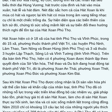
biệt: Hát thờ Vua Hùng, vợ con, tướng lĩnh và các nhân vật tiêu
biểu thời đại Hùng Vương; hát trước cửa đình và hát vào mùa
xuân; hát lễ và hát đám. Nét đặc sắc hơn cả của Hát Xoan là khi
múa có hát và ngược lại khi hát có múa trong âm vang tiếng nhạc
cụ chỉ là một chiếc trống da. Sự hiện diện qua các biến thiên của
lịch sử đó, chứng tỏ sức sống mãnh liệt và sự biến đổi theo hướng
thích nghi để tồn tại của Hát Xoan Phú Thọ.
Hát Xoan hiện có ở 18 xã của hai tỉnh Phú Thọ và Vĩnh Phúc, trong
đó 15 xã, phường thuộc thành phố Việt Trì, các huyện Phù Ninh,
Lâm Thao, Tam Nông và Đoan Hùng (tỉnh Phú Thọ) và 3 xã thuộc
3 huyện Lập Thạch, Sông Lô và Vĩnh Tường (tỉnh Vĩnh Phúc). Trên
địa bàn tỉnh Phú Thọ, hiện có 4 phường Xoan được thành lập theo
quyết định của Sở Văn hóa, Thể thao và Du lịch đang hoạt động tại
thành phố Việt Trì, đó là phường Xoan An Thái, phường Xoan Thét,
phường Xoan Phù Đức và phường Xoan Kim Đái.
Sau khi Hát Xoan Phú Thọ được công nhận là Di sản văn hóa phi
vật thể cần bảo vệ khẩn cấp của nhân loại, tỉnh Phú Thọ đã có
những nỗ lực trong việc triển khai đồng bộ các nhiệm vụ, giải pháp
bảo tồn, phát huy giá trị di sản Hát Xoan, làm cho di sản Hát Xoan
thực sự hồi sinh, lan tỏa và có sức sống mãnh liệt trong cộng đồng.
Năm 2010 chỉ có khoảng 13 câu lạc bộ của những người yêu thích