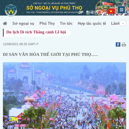
JP
한국인
En
Sở ngoại vụ
Phú Thọ
Tin tức
Hợp tác quốc tế
Lãnh sự &
Du lịch Di tích Thắng cảnh Lễ hội
12/08/2021 09:25 GMT+7
DI SẢN VĂN HÓA THẾ GIỚI TẠI PHÚ THỌ......