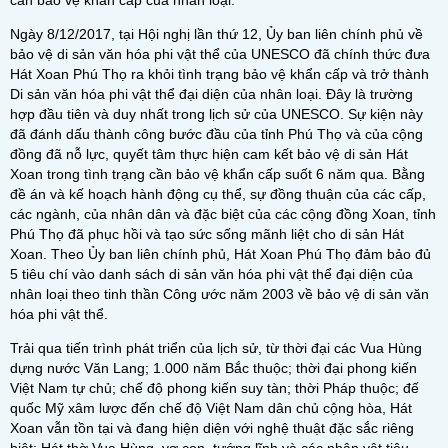
cần bảo vệ khẩn cấp của nhân loại.
Ngày 8/12/2017, tại Hội nghị lần thứ 12, Ủy ban liên chính phủ về
bảo vệ di sản văn hóa phi vật thể của UNESCO đã chính thức đưa
Hát Xoan Phú Thọ ra khỏi tình trạng bảo vệ khẩn cấp và trở thành
Di sản văn hóa phi vật thể đại diện của nhân loại. Đây là trường
hợp đầu tiên và duy nhất trong lịch sử của UNESCO. Sự kiện này
đã đánh dấu thành công bước đầu của tỉnh Phú Thọ và của cộng
đồng đã nỗ lực, quyết tâm thực hiện cam kết bảo vệ di sản Hát
Xoan trong tình trạng cần bảo vệ khẩn cấp suốt 6 năm qua. Bằng
đề án và kế hoạch hành động cụ thể, sự đồng thuận của các cấp,
các ngành, của nhân dân và đặc biệt của các cộng đồng Xoan, tỉnh
Phú Thọ đã phục hồi và tạo sức sống mãnh liệt cho di sản Hát
Xoan. Theo Ủy ban liên chính phủ, Hát Xoan Phú Thọ đảm bảo đủ
5 tiêu chí vào danh sách di sản văn hóa phi vật thể đại diện của
nhân loại theo tinh thần Công ước năm 2003 về bảo vệ di sản văn
hóa phi vật thể.
Trải qua tiến trình phát triển của lịch sử, từ thời đại các Vua Hùng
dựng nước Văn Lang; 1.000 năm Bắc thuộc; thời đại phong kiến
Việt Nam tự chủ; chế độ phong kiến suy tàn; thời Pháp thuộc; đế
quốc Mỹ xâm lược đến chế độ Việt Nam dân chủ cộng hòa, Hát
Xoan vẫn tồn tại và đang hiện diện với nghệ thuật đặc sắc riêng