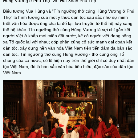
Hùng Vương ở Phú Thọ” và “Hát Xoan Phú Thọ”.
Biểu tượng Vua Hùng và “Tín ngưỡng thờ cúng Hùng Vương ở Phú
Thọ” là hình tượng của một ý thức dân tộc sâu sắc như sự minh
triết văn hóa được ông cha ta để lại, lưu truyền từ thế hệ này sang
thế hệ khác. Tín ngưỡng thờ cúng Hùng Vương là sợi chỉ gắn kết
người Việt ở khắp mọi miền đất nước, kể cả người việt đang sống
xa Tổ quốc lại với nhau; góp phần củng cố sức mạnh đại đoàn kết
dân tộc, xây dựng nền văn hóa Việt Nam tiên tiến đậm đà bản sắc
dân tộc. Tín ngưỡng thờ cúng Hùng Vương - thờ cúng ông Tổ
chung của cả nước, có lẽ hiện nay trên thế giới chỉ có duy nhất dân
tộc Việt Nam, đó là bản sắc văn hóa tiêu biểu, đặc sắc của dân tộc
Việt Nam.