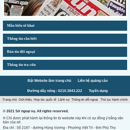
Mẫu biểu tờ khai
Thông tin cần biết
Bản tin đối ngoại
Thông tin tra cứu
Đặt Website làm trang chủ
Liên hệ quảng cáo
Đường dây nóng : 0210.3843.222
Tuyển dụng
Trang chủ
Giới thiệu
Hợp tác quốc tế
Lãnh sự
Thông tin đối ngoại
Thủ tục hành chính
© 2021 Sở ngoại vụ. All rights reserved.
® Chỉ được phát hành lại thông tin từ website này khi có sự đồng ý bằng văn
bản của sở.
Địa chỉ : Số 2187 - đường Hùng Vương - Phường Việt Trì - tỉnh Phú Thọ