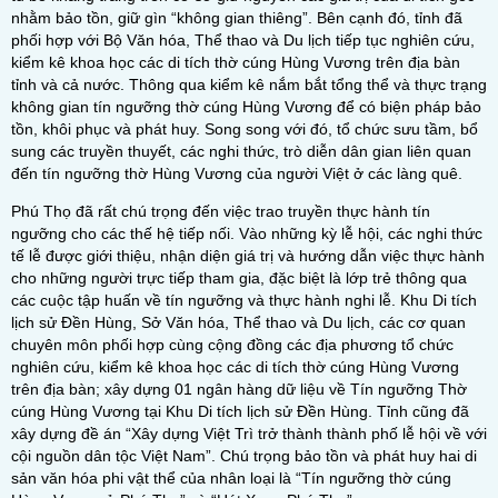
nhằm bảo tồn, giữ gìn “không gian thiêng”. Bên cạnh đó, tỉnh đã
phối hợp với Bộ Văn hóa, Thể thao và Du lịch tiếp tục nghiên cứu,
kiểm kê khoa học các di tích thờ cúng Hùng Vương trên địa bàn
tỉnh và cả nước. Thông qua kiểm kê nắm bắt tổng thể và thực trạng
không gian tín ngưỡng thờ cúng Hùng Vương để có biện pháp bảo
tồn, khôi phục và phát huy. Song song với đó, tổ chức sưu tầm, bổ
sung các truyền thuyết, các nghi thức, trò diễn dân gian liên quan
đến tín ngưỡng thờ Hùng Vương của người Việt ở các làng quê.
Phú Thọ đã rất chú trọng đến việc trao truyền thực hành tín
ngưỡng cho các thế hệ tiếp nối. Vào những kỳ lễ hội, các nghi thức
tế lễ được giới thiệu, nhận diện giá trị và hướng dẫn việc thực hành
cho những người trực tiếp tham gia, đặc biệt là lớp trẻ thông qua
các cuộc tập huấn về tín ngưỡng và thực hành nghi lễ. Khu Di tích
lịch sử Đền Hùng, Sở Văn hóa, Thể thao và Du lịch, các cơ quan
chuyên môn phối hợp cùng cộng đồng các địa phương tổ chức
nghiên cứu, kiểm kê khoa học các di tích thờ cúng Hùng Vương
trên địa bàn; xây dựng 01 ngân hàng dữ liệu về Tín ngưỡng Thờ
cúng Hùng Vương tại Khu Di tích lịch sử Đền Hùng. Tỉnh cũng đã
xây dựng đề án “Xây dựng Việt Trì trở thành thành phố lễ hội về với
cội nguồn dân tộc Việt Nam”. Chú trọng bảo tồn và phát huy hai di
sản văn hóa phi vật thể của nhân loại là “Tín ngưỡng thờ cúng