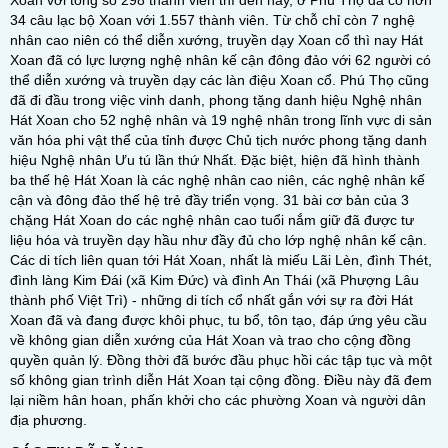
Xoan với tổng số 298 thành viên thì đến nay, ở Phú Thọ đã có hơn
34 câu lạc bộ Xoan với 1.557 thành viên. Từ chỗ chỉ còn 7 nghệ
nhân cao niên có thể diễn xướng, truyền dạy Xoan cổ thì nay Hát
Xoan đã có lực lượng nghệ nhân kế cận đông đảo với 62 người có
thể diễn xướng và truyền dạy các làn điệu Xoan cổ. Phú Thọ cũng
đã đi đầu trong việc vinh danh, phong tặng danh hiệu Nghệ nhân
Hát Xoan cho 52 nghệ nhân và 19 nghệ nhân trong lĩnh vực di sản
văn hóa phi vật thể của tỉnh được Chủ tịch nước phong tặng danh
hiệu Nghệ nhân Ưu tú lần thứ Nhất. Đặc biệt, hiện đã hình thành
ba thế hệ Hát Xoan là các nghệ nhân cao niên, các nghệ nhân kế
cận và đông đảo thế hệ trẻ đầy triển vọng. 31 bài cơ bản của 3
chặng Hát Xoan do các nghệ nhân cao tuổi nắm giữ đã được tư
liệu hóa và truyền dạy hầu như đầy đủ cho lớp nghệ nhân kế cận.
Các di tích liên quan tới Hát Xoan, nhất là miếu Lãi Lèn, đình Thét,
đình làng Kim Đái (xã Kim Đức) và đình An Thái (xã Phượng Lâu
thành phố Việt Trì) - những di tích cổ nhất gắn với sự ra đời Hát
Xoan đã và đang được khôi phục, tu bổ, tôn tạo, đáp ứng yêu cầu
về không gian diễn xướng của Hát Xoan và trao cho cộng đồng
quyền quản lý. Đồng thời đã bước đầu phục hồi các tập tục và một
số không gian trình diễn Hát Xoan tại cộng đồng. Điều này đã đem
lại niềm hân hoan, phấn khởi cho các phường Xoan và người dân
địa phương.