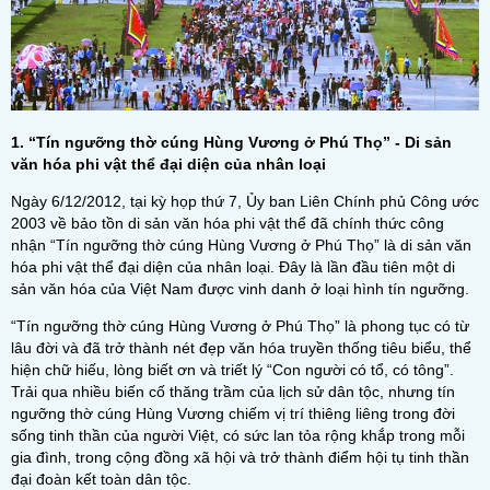
1. “Tín ngưỡng thờ cúng Hùng Vương ở Phú Thọ” - Di sản
văn hóa phi vật thể đại diện của nhân loại
Ngày 6/12/2012, tại kỳ họp thứ 7, Ủy ban Liên Chính phủ Công ước
2003 về bảo tồn di sản văn hóa phi vật thể đã chính thức công
nhận “Tín ngưỡng thờ cúng Hùng Vương ở Phú Thọ” là di sản văn
hóa phi vật thể đại diện của nhân loại. Đây là lần đầu tiên một di
sản văn hóa của Việt Nam được vinh danh ở loại hình tín ngưỡng.
“Tín ngưỡng thờ cúng Hùng Vương ở Phú Thọ” là phong tục có từ
lâu đời và đã trở thành nét đẹp văn hóa truyền thống tiêu biểu, thể
hiện chữ hiếu, lòng biết ơn và triết lý “Con người có tổ, có tông”.
Trải qua nhiều biến cố thăng trầm của lịch sử dân tộc, nhưng tín
ngưỡng thờ cúng Hùng Vương chiếm vị trí thiêng liêng trong đời
sống tinh thần của người Việt, có sức lan tỏa rộng khắp trong mỗi
gia đình, trong cộng đồng xã hội và trở thành điểm hội tụ tinh thần
đại đoàn kết toàn dân tộc.