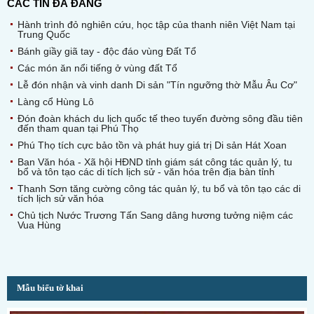
CÁC TIN ĐÃ ĐĂNG
Hành trình đỏ nghiên cứu, học tập của thanh niên Việt Nam tại
Trung Quốc
Bánh giầy giã tay - độc đáo vùng Đất Tổ
Các món ăn nổi tiếng ở vùng đất Tổ
Lễ đón nhận và vinh danh Di sản "Tín ngưỡng thờ Mẫu Âu Cơ"
Làng cổ Hùng Lô
Đón đoàn khách du lịch quốc tế theo tuyến đường sông đầu tiên
đến tham quan tại Phú Thọ
Phú Thọ tích cực bảo tồn và phát huy giá trị Di sản Hát Xoan
Ban Văn hóa - Xã hội HĐND tỉnh giám sát công tác quản lý, tu
bổ và tôn tạo các di tích lịch sử - văn hóa trên địa bàn tỉnh
Thanh Sơn tăng cường công tác quản lý, tu bổ và tôn tạo các di
tích lịch sử văn hóa
Chủ tịch Nước Trương Tấn Sang dâng hương tưởng niệm các
Vua Hùng
Mẫu biểu tờ khai