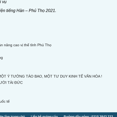
i vụ
biện tiếng Hàn – Phú Thọ 2021.
phần nâng cao vị thế tỉnh Phú Thọ
ng
 MỘT Ý TƯỞNG TÁO BAO, MỘT TƯ DUY KINH TẾ VĂN HÓA !
ƯỜI TÀI ĐỨC
uốc tế
te làm trang chủ
Liên hệ quảng cáo
Đường dây nóng : 0210.3843.222