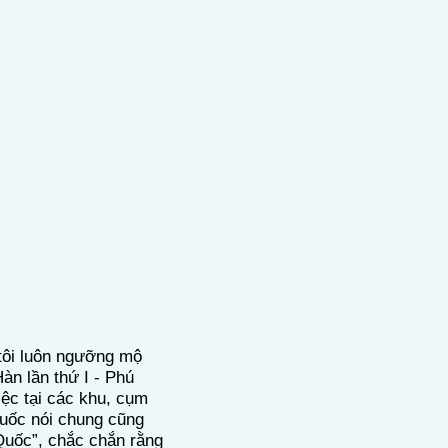
 tôi luôn ngưỡng mộ
̀n lần thứ I - Phú
iệc tại các khu, cụm
 Quốc nói chung cũng
ốc”, chắc chắn rằng