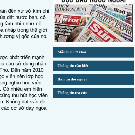
 đến xứ sở kim chi
ủa
đất nước bạn, cô
ang tầm
nhìn
như cô
̀a nhập trong thế giới
hương vị gốc của nó.
Mẫu biểu tờ khai
ợc phát triển mạnh
nhu cầu sử dụng nhân
Thông tin cần biết
Thọ
. Đến năm 2010
ọc viên nên lớp học
Bản tin đối ngoại
̀ng nghìn học viên.
h. Có nhiều em hiện
Thông tin tra cứu
cũng thu hút học viên
m. Không đặt vấn đề
 các cơ sở dạy ngoại