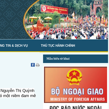
NG TIN & DỊCH VỤ
THỦ TỤC HÀNH CHÍNH
Mẫu biểu tờ khai
 cô Nguyễn Thị Quỳnh
ó một niềm đam mê