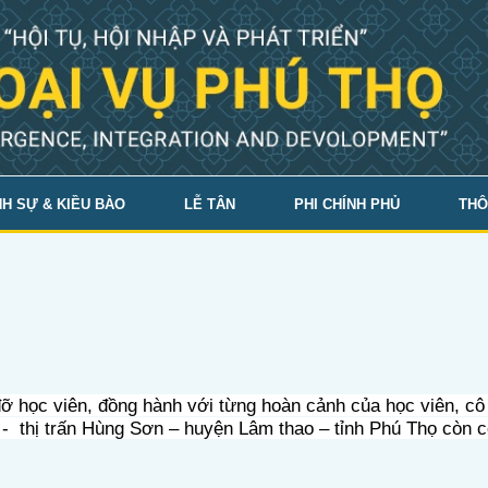
H SỰ & KIỀU BÀO
LỄ TÂN
PHI CHÍNH PHỦ
THÔ
đỡ học viên, đồng hành với từng hoàn cảnh của học viên,
hị trấn Hùng Sơn – huyện Lâm thao – tỉnh Phú Thọ còn c