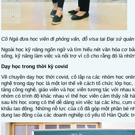
Cô Ngà đưa học viên đi phỏng vấn, đỗ visa tại Đại sứ quán
Ngoài học k
ỹ năng ngôn ngữ
và tìm hiểu nét văn hóa cơ ba
sống, kỹ năng làm việc
và
nội trợ vì cô cho rằng
đó là nhữ
Dạy học trong thời kỳ covid
Về chuyện dạy học thời covid, cô lập ra các nhóm học onli
nghệ trong dạy học là một lợi thế về cách tổ chức lớp họ
tảng công nghệ, giáo viên và học viên tương tác với nhau kh
nhóm có trình độ khác nhau vì thế học viên cảm thấy rất hào
sau khi học xong có thể dễ dàng xin việc tại các khu, cụ
khẩu lao động. Những nỗ lực của cô đã góp một phần bé n
dụng lao động của các doanh nghiệp có yếu tố Hàn Quốc trê