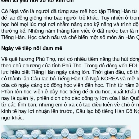
Đến và yêu nơi xứ sở kim chi
Cô Ngà vốn là người đã từng say mê học tập Tiếng Hàn t
để lao động giống như bao người trẻ khác. Tuy nhiên ở tr
học hỏi mọi lúc mọi nơi nhằm nâng cao kỹ năng và trình đô
thường kể. Những năm tháng làm việc ở đất nước bạn là mộ
Tiếng Hàn. Học cách nấu và chế biến một số món ăn Hàn
Ngày về tiếp nối đam mê
Về quê hương Phú Thọ, nơi có nhiều tiềm năng thu hút dòn
theo chủ chương của tỉnh Phú Thọ. Trong đó dòng vốn FDI đ
lực hiểu biết Tiềng Hàn ngày càng lớn. Thời gian đầu
,
cô tha
cô
thành lập Câu lạc bộ Tiếng Hàn Cô Ngà
KOREA
và mở l
của cô ngày càng có đông học viên đến học. Tính từ năm
2
Phần lớn học viên ở đây học tiếng để đi du học, xuất khẩu 
nay là quản lý, phiên dịch cho các công ty lớn của Hàn Quố
từ các tỉnh bạn, những em ở xa cô tạo điều kiện về chỗ ở m
kinh tế hay lợi nhuận lên trước, Câu lạc bộ tiếng Hàn 
ngữ khác.