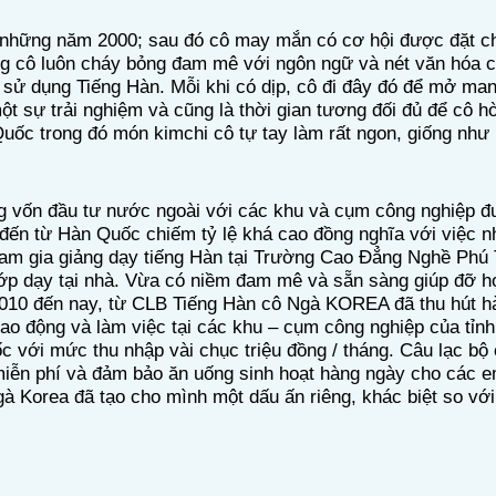
ừ những năm 2000; sau đó cô
may mắn có cơ hội được đặt chân
ong cô luôn cháy bỏng đam mê với
ngôn ngữ và nét văn hóa c
̣ sử dụng Tiếng Hàn. Mỗi khi có dịp, cô đi đây đó để mở m
t sự trải nghiệm và cũng là thời gian tương đối đủ để cô ho
 Quốc trong đó món kimchi cô tự tay làm rất ngon, giống như 
g vốn đầu tư nước ngoài với các khu và cụm công nghiệp đư
ến từ Hàn Quốc chiếm tỷ lệ khá cao đồng nghĩa với việc 
m gia giảng dạy tiếng Hàn tại
Trường Cao Đẳng Nghề Phú 
ớp dạy tại nhà. Vừa có niềm đam mê và sẵn sàng giúp đỡ h
010 đến nay, từ CLB Tiếng Hàn cô Ngà
KOREA
đã
thu hút
ha
lao động và làm việc tại các khu – cụm công nghiệp của tỉn
c với mức thu nhập vài chục triệu đồng / tháng.
Câu lạc bộ 
iễn phí và đảm bảo ăn uống sinh hoạt hàng ngày cho các e
Cô Ngà Korea đã tạo cho mình một dấu ấn riêng, khác biệt so với