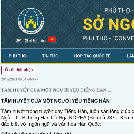
JP
한국인
En
PHÚ THỌ
TIN TỨC
HỢP TÁC QUỐC TẾ
LÃN
Ô cửa hội nhập
SỞ NGOẠI VỤ
29/09/2021 04:04 GMT+7
TÂM HUYẾT CỦA MỘT NGƯỜI YÊU TIẾNG HÀN......
TÂM HUYẾT CỦA MỘT NGƯỜI YÊU TIẾNG HÀN
Tâm huyết trong truyền dạy Tiếng Hàn, luôn sẵn lòng giúp 
Ngà – CLB Tiếng Hàn Cô Ngà KOREA (Số nhà 237 – Khu 5 - t
đặc biệt với ngôn ngữ và văn hóa Hàn Quốc.