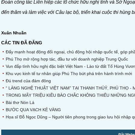
Đoàn công tác Liên hiệp các tổ chức hữu nghị tỉnh và Sở Ngoạ
đến thăm và làm việc với Câu lạc bộ, triển khai cuộc thi hùng 
Xuân Nhuần
CÁC TIN ĐÃ ĐĂNG
Đẩy mạnh hoạt động đối ngoại, chủ động hội nhập quốc tế, góp 
Phú Thọ mở rộng hợp tác, đầu tư với doanh nghiệp Trung Quốc
Vun đắp tình hữu nghị đặc biệt Việt Nam - Lào từ đất Tổ Hùng Vươ
Khu vực kinh tế tư nhân giúp Phú Thọ bứt phá trên hành trình mới
Đú trend của đám đông
“ LÀNG NGHỆ THUẬT VIỆT NAM” TẠI THANH THỦỶ, PHÚ THỌ -
TRONG MẤY TRIỆU KIỀU BÀO CHẮC KHÔNG THIẾU NHỮNG NG
Bài thơ Nón Lá
BƯỚC QUA VẠCH KẺ VÀNG
Họa sĩ Đỗ Ngọc Dũng – Người tiên phong trong giao lưu hội nhập q
Đặt Websi