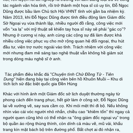
tác ngành văn hóa tỉnh, rồi trở thành một họa sĩ có uy tín, Đỗ Ngọc
Dũng được bầu làm Chủ tịch Hội VHNT tỉnh với gần ba nhiệm kỳ.
Năm 2013, khi Đỗ Ngọc Dũng được tỉnh điều động làm Giám đốc
Sở Ngoại vụ vừa thành lập, nhiều người đồ rằng, công việc mới
vốn “xa lạ” với mỹ thuật sẽ khiến tay họa sĩ này sẽ phải “gác cọ”?
Nhưng ở cương vị này, anh cùng các cộng sự đã làm được khá
nhiều công việc phục vụ cho mở rộng quan hệ đối ngoại, thu hút
đầu tư, viện trợ nước ngoài vào tỉnh. Trách nhiệm với công việc
mới nhưng đam mê sáng tạo nghệ thuật vẫn không hề giảm sút
trong dòng máu nghệ sĩ ở anh.
Tác phẩm điêu khắc đá "
Chuyện tình Chử Đồng Tử - Tiên
Dung"
hiện đang bày tại công viên bên hồ Khuôn Muồi – Khu di
tích lịch sử đặc biệt quốc gia Đền Hùng
Khác với hình ảnh một Giám đốc sở lịch duyệt thường ngày từ
phong cách đến trang phục, hết giờ làm ở công sở, Đỗ Ngọc Dũng
lại về xưởng vẽ, say sưa cầm cọ. Khi mỏi mệt thì đi bộ. Nếu không
nhìn vào cái vóc người nhỏ nhắn, chiều cao “khiêm tốn” thì ngay cả
người quen cũng khó có thể nhận ra “ông giám đốc ngoại vụ” trong
bộ quần áo rộng thùng thình, còn dính cả màu vẽ, mũ vải, khẩu
trang kín mặt bách bộ trên đường phố. Bất chợt ai đó nhận ra,