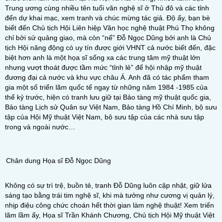
Trung ương cùng nhiều tên tuổi văn nghệ sĩ ở Thủ đô và các tỉnh
đến dự khai mạc, xem tranh và chúc mừng tác giả. Độ ấy, bạn bè
biết đến Chủ tịch Hội Liên hiệp Văn học nghệ thuật Phú Thọ không
chỉ bởi sử quảng giao, mà còn “nể” Đỗ Ngọc Dũng bởi anh là Chủ
tịch Hội năng động có uy tín được giới VHNT cả nước biết đến, đặc
biệt hơn anh là một họa sĩ sống xa các trung tâm mỹ thuật lớn
nhưng vượt thoát được tầm mức “tỉnh lẻ” để hội nhập mỹ thuật
đương đại cả nước và khu vực châu Á. Anh đã có tác phẩm tham
gia một số triển lãm quốc tế ngay từ những năm 1984 -1985 của
thế kỷ trước, hiện có tranh lưu giữ tại Bảo tàng mỹ thuật quốc gia,
Bảo tàng Lịch sử Quân sự Việt Nam, Bảo tàng Hồ Chí Minh, bộ sưu
tập của Hội Mỹ thuật Việt Nam, bộ sưu tập của các nhà sưu tập
trong và ngoài nước…
Chân dung Họa sĩ Đỗ Ngọc Dũng
Không có sự trì trệ, buồn tẻ, tranh Đỗ Dũng luôn cập nhật, giữ lửa
sáng tạo bằng trái tim nghệ sĩ, khi mà tưởng như cương vị quản lý,
nhịp điệu công chức choán hết thời gian làm nghệ thuật! Xem triển
lãm lầm ấy, Họa sĩ Trần Khánh Chương, Chủ tịch Hội Mỹ thuật Việt