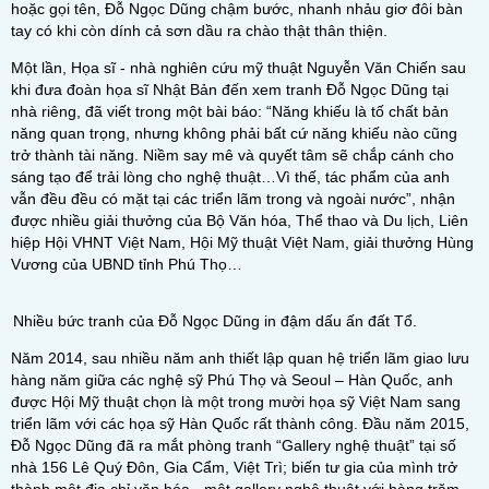
hoặc gọi tên, Đỗ Ngọc Dũng chậm bước, nhanh nhảu giơ đôi bàn
tay có khi còn dính cả sơn dầu ra chào thật thân thiện.
Một lần, Họa sĩ - nhà nghiên cứu mỹ thuật Nguyễn Văn Chiến sau
khi đưa đoàn họa sĩ Nhật Bản đến xem tranh Đỗ Ngọc Dũng tại
nhà riêng, đã viết trong một bài báo: “Năng khiếu là tố chất bản
năng quan trọng, nhưng không phải bất cứ năng khiếu nào cũng
trở thành tài năng. Niềm say mê và quyết tâm sẽ chắp cánh cho
sáng tạo để trải lòng cho nghệ thuật…Vì thế, tác phẩm của anh
vẫn đều đều có mặt tại các triển lãm trong và ngoài nước”, nhận
được nhiều giải thưởng của Bộ Văn hóa, Thể thao và Du lịch, Liên
hiệp Hội VHNT Việt Nam, Hội Mỹ thuật Việt Nam, giải thưởng Hùng
Vương của UBND tỉnh Phú Thọ…
Nhiều bức tranh của Đỗ Ngọc Dũng in đậm dấu ấn đất Tổ.
Năm 2014, sau nhiều năm anh thiết lập quan hệ triển lãm giao lưu
hàng năm giữa các nghệ sỹ Phú Thọ và Seoul – Hàn Quốc, anh
được Hội Mỹ thuật chọn là một trong mười họa sỹ Việt Nam sang
triển lãm với các họa sỹ Hàn Quốc rất thành công. Đầu năm 2015,
Đỗ Ngọc Dũng đã ra mắt phòng tranh “Gallery nghệ thuật” tại số
nhà 156 Lê Quý Đôn, Gia Cẩm, Việt Trì; biến tư gia của mình trở