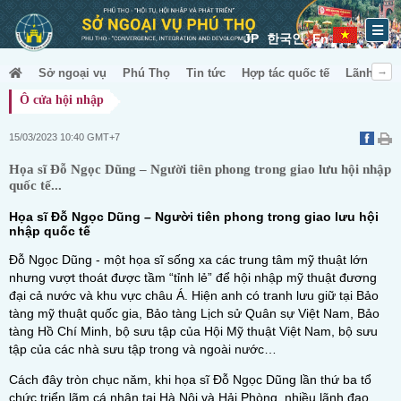
JP
한국인
En
Sở ngoại vụ
Phú Thọ
Tin tức
Hợp tác quốc tế
Lãnh sự &
Ô cửa hội nhập
15/03/2023 10:40 GMT+7
Họa sĩ Đỗ Ngọc Dũng – Người tiên phong trong giao lưu hội nhập
quốc tế...
Họa sĩ Đỗ Ngọc Dũng – Người tiên phong trong giao lưu hội
nhập quốc tế
Đỗ Ngọc Dũng - một họa sĩ sống xa các trung tâm mỹ thuật lớn
nhưng vượt thoát được tầm “tỉnh lẻ” để hội nhập mỹ thuật đương
đại cả nước và khu vực châu Á. Hiện anh có tranh lưu giữ tại Bảo
tàng mỹ thuật quốc gia, Bảo tàng Lịch sử Quân sự Việt Nam, Bảo
tàng Hồ Chí Minh, bộ sưu tập của Hội Mỹ thuật Việt Nam, bộ sưu
tập của các nhà sưu tập trong và ngoài nước…
Cách đây tròn chục năm, khi họa sĩ Đỗ Ngọc Dũng lần thứ ba tổ
chức triển lãm cá nhân tại Hà Nội và Hải Phòng, nhiều lãnh đạo