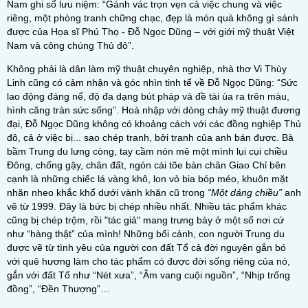
Nam ghi sổ lưu niệm: “Gánh vác trọn vẹn cả việc chung và việc
riêng, một phòng tranh chững chạc, đẹp là món quà không gì sánh
được của Họa sĩ Phú Thọ - Đỗ Ngọc Dũng – với giới mỹ thuật Việt
Nam và công chúng Thủ đô”.
Không phải là dân làm mỹ thuật chuyên nghiệp, nhà thơ Vi Thùy
Linh cũng có cảm nhận và góc nhìn tinh tế về Đỗ Ngọc Dũng: “Sức
lao động đáng nể, độ đa dạng bút pháp và đề tài ùa ra trên màu,
hình căng tràn sức sống”. Hoà nhập với dòng chảy mỹ thuật đương
đại, Đỗ Ngọc Dũng không có khoảng cách với các đồng nghiệp Thủ
đô, cả ở việc bị... sao chép tranh, bởi tranh của anh bán được. Bà
bầm Trung du lưng còng, tay cầm nón mê một mình lụi cụi chiều
Đông, chống gậy, chân đất, ngón cái tõe bàn chân Giao Chỉ bên
cạnh là những chiếc lá vàng khô, lon vỏ bia bóp méo, khuôn mặt
nhăn nheo khắc khổ dưới vành khăn cũ trong
“Một dáng chiều”
anh
vẽ từ 1999. Đây là bức bị chép nhiều nhất. Nhiều tác phẩm khác
cũng bị chép trộm, rồi "tác giả" mang trưng bày ở một số nơi cứ
như “hàng thật” của mình! Những bối cảnh, con người Trung du
được vẽ từ tình yêu của người con đất Tổ cả đời nguyện gắn bó
với quê hương làm cho tác phẩm có được đời sống riêng của nó,
gắn với đất Tổ như “Nét xưa”, “Âm vang cuội nguồn”, “Nhịp trống
đồng”, “Đền Thượng”…