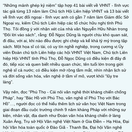
“Những mảnh ghép kỷ niệm” tập hợp 41 bài viết về VHNT - lĩnh vực
tác giả từng 13 năm làm Chủ tịch Hội Liên hiệp VHNT và 13 bài viết
về lĩnh vực đối ngoại - lĩnh vực anh có gần 7 năm làm Giám đốc Sở
Ngoại vụ, kiêm Chủ tịch Liên hiệp các tổ chức hữu nghị tỉnh Phú
Thọ. Tôi đồng ý với nhận xét của nhà văn Nguyễn Hữu Nhàn trong
“Đôi lời vào sách”, rằng: Đỗ Ngọc Dũng là người chịu khó quan sát,
đi đâu, với ai, khi nào đều được ghi chép và kể khá tỷ mỷ trong tập
sách. Một họa sĩ có tài, có uy tín nghề nghiệp, trong cương vị Ủy
viên Đoàn chủ tịch Liên hiệp các hội VHNT Việt Nam, Chủ tịch Liên
hiệp Hội VHNT tỉnh Phú Thọ, Đỗ Ngọc Dũng có điều kiện đi đây đi
đó, tiếp xúc và quen biết nhiều quan chức, tên tuổi lớn trong giới
nghệ sĩ cả nước; có điều kiện mở rộng tầm mắt, nhìn nhận lịch sử
và đời sống văn hóa, văn nghệ ở tầm vĩ mô, vượt khỏi “lũy tre
làng”.
Vậy nên, đọc “Phú Thọ - Cái nôi văn nghệ thời kháng chiến chống
Pháp”, hay “Bác Hồ với Phú Thọ, văn nghệ sĩ Phú Thọ với Bác
Hồ”…, người đọc có thể hiểu thêm lịch sử văn học Việt Nam trong
giai đoạn đầu cuộc trường chinh 9 năm kháng Pháp với những sự
kiện, nhân vật, địa danh như Đoàn văn hóa kháng chiến ở làng
Xuân Áng, Trụ sở Hội Văn nghệ Việt Nam ở Gia Điền – Hạ Hòa, Đại
hội Văn hóa toàn quốc ở Đào Giã - Thanh Ba, Đại hội Văn nghệ