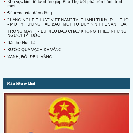
Khu vực kinh tế tư nhân giúp Phú Thọ bứt phá trên hành trình
mới
Đú trend của đám đông
“ LÀNG NGHỆ THUẬT VIỆT NAM” TẠI THANH THỦỶ, PHÚ THỌ
- MỘT Ý TƯỞNG TÁO BAO, MỘT TƯ DUY KINH TẾ VĂN HÓA !
TRONG MẤY TRIỆU KIỀU BÀO CHẮC KHÔNG THIẾU NHỮNG
NGƯỜI TÀI ĐỨC
Bài thơ Nón Lá
BƯỚC QUA VẠCH KẺ VÀNG
XANH, ĐỎ, ĐEN, VÀNG
Mẫu biểu tờ khai