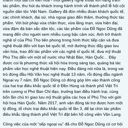
thành một địa chỉ văn hóa - một gallery nghệ thuật với hàng trăm
tác phẩm, thu hút du khách trong hành trình về thành phố lễ hội cội
nguồn dân tộc Việt Nam. Gallery đã đón nhiều đoàn khách quốc tế,
các chính khách, đại sứ, nhà ngoại giao đến thăm, thưởng thức tác
phẩm. Với bút pháp vừa chân thực, vừa lãng mạn, vừa hiện đại,
vừa đậm đà bản sắc dân tộc, các tác phẩm của Đỗ Ngọc Dũng đã
mang đến cho người xem nhiều cung bậc cảm xúc. Anh trở thành
nghệ sĩ của Phú Thọ tiên phong trong hình thức tiếp cận và đưa
nghệ thuật đến với bạn bè quốc tế, mở đường thúc đẩy giao lưu
văn hóa, trao đổi tác phẩm với các nghệ sĩ quốc tế, đưa mỹ thuật
Phú Thọ đến với một số nước như Nhật Bản, Hàn Quốc… Đây
được coi là phương thức xã hội hóa trong sáng tạo, quảng bá tác
phẩm văn học nghệ thuật hiện nay. Điều đáng nói nữa là, trong vai
trò đứng đầu Hội Văn học nghệ thuật 13 năm, rồi đứng đầu ngành
Ngoại vụ 7 năm, Đỗ Ngọc Dũng có đóng góp lớn vào thành công
của hai trại điêu khắc quốc tế ở Đền Hùng và thành phố Việt Trì
trên cương vị Phó Ban Chỉ đạo, trưởng ban điều hành trại, cùng
bốn lần chủ trì giao lưu mỹ thuật giữa các họa sĩ Phú Thọ với giới
hội họa Hàn Quốc. Năm 2017, anh vận động tài trợ được hơn một
tỷ đồng, tổ chức trại điêu khắc quốc tế lần 3, để lại chín tác phẩm
điêu khắc tặng thành phố Việt Trì đặt bên hồ công viên Văn Lang.
Công việc của một “sếp ngoại vụ” đã cho Đỗ Ngọc Dũng có cơ hội