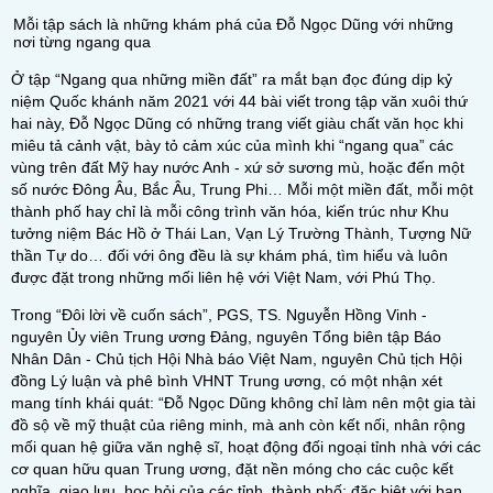
Mỗi tập sách là những khám phá của Đỗ Ngọc Dũng với những
nơi từng ngang qua
Ở tập “Ngang qua những miền đất” ra mắt bạn đọc đúng dịp kỷ
niệm Quốc khánh năm 2021 với 44 bài viết trong tập văn xuôi thứ
hai này, Đỗ Ngọc Dũng có những trang viết giàu chất văn học khi
miêu tả cảnh vật, bày tỏ cảm xúc của mình khi “ngang qua” các
vùng trên đất Mỹ hay nước Anh - xứ sở sương mù, hoặc đến một
số nước Đông Âu, Bắc Âu, Trung Phi… Mỗi một miền đất, mỗi một
thành phố hay chỉ là mỗi công trình văn hóa, kiến trúc như Khu
tưởng niệm Bác Hồ ở Thái Lan, Vạn Lý Trường Thành, Tượng Nữ
thần Tự do… đối với ông đều là sự khám phá, tìm hiểu và luôn
được đặt trong những mối liên hệ với Việt Nam, với Phú Thọ.
Trong “Đôi lời về cuốn sách”, PGS, TS. Nguyễn Hồng Vinh -
nguyên Ủy viên Trung ương Đảng, nguyên Tổng biên tập Báo
Nhân Dân - Chủ tịch Hội Nhà báo Việt Nam, nguyên Chủ tịch Hội
đồng Lý luận và phê bình VHNT Trung ương, có một nhận xét
mang tính khái quát: “Đỗ Ngọc Dũng không chỉ làm nên một gia tài
đồ sộ về mỹ thuật của riêng minh, mà anh còn kết nối, nhân rộng
mối quan hệ giữa văn nghệ sĩ, hoạt động đối ngoại tỉnh nhà với các
cơ quan hữu quan Trung ương, đặt nền móng cho các cuộc kết
nghĩa, giao lưu, học hỏi của các tỉnh, thành phố; đặc biệt với bạn