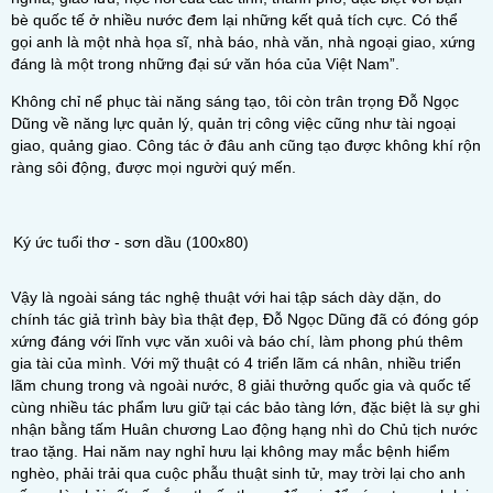
bè quốc tế ở nhiều nước đem lại những kết quả tích cực. Có thể
gọi anh là một nhà họa sĩ, nhà báo, nhà văn, nhà ngoại giao, xứng
đáng là một trong những đại sứ văn hóa của Việt Nam”.
Không chỉ nể phục tài năng sáng tạo, tôi còn trân trọng Đỗ Ngọc
Dũng về năng lực quản lý, quản trị công việc cũng như tài ngoại
giao, quảng giao. Công tác ở đâu anh cũng tạo được không khí rộn
ràng sôi động, được mọi người quý mến.
Ký ức tuổi thơ - sơn dầu (100x80)
Vậy là ngoài sáng tác nghệ thuật với hai tập sách dày dặn, do
chính tác giả trình bày bìa thật đẹp, Đỗ Ngọc Dũng đã có đóng góp
xứng đáng với lĩnh vực văn xuôi và báo chí, làm phong phú thêm
gia tài của mình. Với mỹ thuật có 4 triển lãm cá nhân, nhiều triển
lãm chung trong và ngoài nước, 8 giải thưởng quốc gia và quốc tế
cùng nhiều tác phẩm lưu giữ tại các bảo tàng lớn, đặc biệt là sự ghi
nhận bằng tấm Huân chương Lao động hạng nhì do Chủ tịch nước
trao tặng. Hai năm nay nghỉ hưu lại không may mắc bệnh hiểm
nghèo, phải trải qua cuộc phẫu thuật sinh tử, may trời lại cho anh