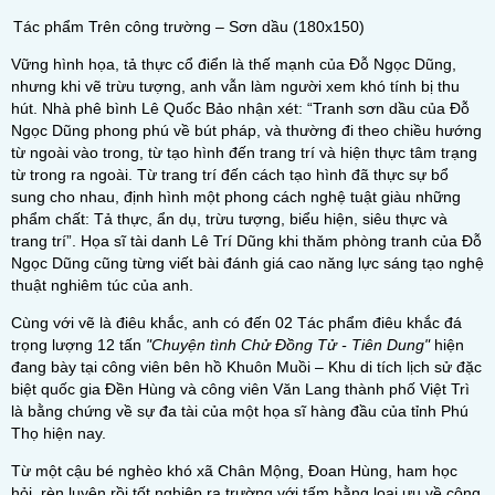
Tác phẩm Trên công trường – Sơn dầu (180x150)
Vững hình họa, tả thực cổ điển là thế mạnh của Đỗ Ngọc Dũng,
nhưng khi vẽ trừu tượng, anh vẫn làm người xem khó tính bị thu
hút. Nhà phê bình Lê Quốc Bảo nhận xét: “Tranh sơn dầu của Đỗ
Ngọc Dũng phong phú về bút pháp, và thường đi theo chiều hướng
từ ngoài vào trong, từ tạo hình đến trang trí và hiện thực tâm trạng
từ trong ra ngoài. Từ trang trí đến cách tạo hình đã thực sự bổ
sung cho nhau, định hình một phong cách nghệ tuật giàu những
phẩm chất: Tả thực, ẩn dụ, trừu tượng, biểu hiện, siêu thực và
trang trí”. Họa sĩ tài danh Lê Trí Dũng khi thăm phòng tranh của Đỗ
Ngọc Dũng cũng từng viết bài đánh giá cao năng lực sáng tạo nghệ
thuật nghiêm túc của anh.
Cùng với vẽ là điêu khắc, anh có đến 02 Tác phẩm điêu khắc đá
trọng lượng 12 tấn
"Chuyện tình Chử Đồng Tử - Tiên Dung"
hiện
đang bày tại công viên bên hồ Khuôn Muồi – Khu di tích lịch sử đặc
biệt quốc gia Đền Hùng và công viên Văn Lang thành phố Việt Trì
là bằng chứng về sự đa tài của một họa sĩ hàng đầu của tỉnh Phú
Thọ hiện nay.
Từ một cậu bé nghèo khó xã Chân Mộng, Đoan Hùng, ham học
hỏi, rèn luyện rồi tốt nghiệp ra trường với tấm bằng loại ưu về công