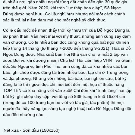
đi nhiều nơi, gặp nhiều người từng đặt chân đến gần 30 quốc gia
trên thế giới. Năm 2020, khi tròn “lục thập hoa giáp”, Đỗ Ngọc
Dũng được nghỉ hưu. Gọi là nghỉ hưu nhưng nói một cách chính
xác là trả lại niềm đam mê cho một nghệ sỹ đích thực.
Có lẽ dấu mốc dễ nhận thấy thời kỳ “hưu trí” của Đỗ Ngọc Dũng là
sự phân thân. Vẫn mệt mài với mỹ thuật, nhưng anh cũng say đắm
văn chương. Có lẽ nhiều bạn đọc cũng không quá bất ngờ khi liên
tiếp trong 14 tháng (từ tháng 7-2020 đến tháng 9-2021), Họa sĩ Đỗ
Ngọc Dũng được Nhà xuất bản Hội Nhà văn cho ra mắt 2 tập văn
xuôi. Bởi vì, khi đương nhiệm Chủ tịch Hội Liên hiệp VHNT và Giám
đốc Sở Ngoại vụ tỉnh Phú Thọ, anh cũng đã có khá nhiều các bài
báo, ghi chép được đăng tải trên nhiều báo, tạp chí ở Trung ương
và địa phương. Nhưng với những bài báo, bài nghiên cứu, bút ký
đăng lẻ tẻ thì người đọc chỉ mới biết đến một họa sĩ thuộc hàng
TOP TEN có khả năng viết văn xuôi! Chỉ đến khi “trình làng” hai tập
bút ký, ghi chép dày cộp, với tổng số 938 trang in khổ 16x24 cm
(trong đó có 100 trang bạn bè viết về tác giả, tác phẩm) thì mọi
người đủ thấy năng lực sáng tạo nghệ thuật của Đỗ Ngọc Dũng dồi
dào đến nhường nào…
Nét xưa - Sơn dầu (150x150)