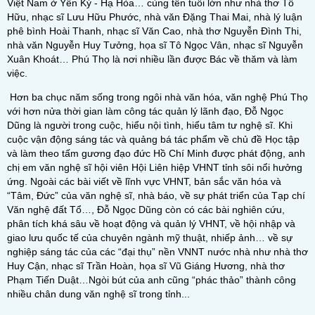
Việt Nam ở Yên Kỳ - Hạ Hòa… cùng tên tuổi lớn như nhà thơ Tố
Hữu, nhạc sĩ Lưu Hữu Phước, nhà văn Đặng Thai Mai, nhà lý luận
phê bình Hoài Thanh, nhạc sĩ Văn Cao, nhà thơ Nguyễn Đình Thi,
nhà văn Nguyễn Huy Tưởng, họa sĩ Tô Ngọc Vân, nhạc sĩ Nguyễn
Xuân Khoát… Phú Thọ là nơi nhiều lần được Bác về thăm và làm
việc.
Hơn ba chục năm sống trong ngôi nhà văn hóa, văn nghệ Phú Thọ
với hơn nửa thời gian làm công tác quản lý lãnh đạo, Đỗ Ngọc
Dũng là người trong cuộc, hiểu nội tình, hiểu tâm tư nghệ sĩ. Khi
cuộc vận động sáng tác và quảng bá tác phẩm về chủ đề Học tập
và làm theo tấm gương đạo đức Hồ Chí Minh được phát động, anh
chị em văn nghệ sĩ hội viên Hội Liên hiệp VHNT tỉnh sôi nổi hưởng
ứng. Ngoài các bài viết về lĩnh vực VHNT, bản sắc văn hóa và
“Tâm, Đức” của văn nghệ sĩ, nhà báo, về sự phát triển của Tạp chí
Văn nghệ đất Tổ…, Đỗ Ngọc Dũng còn có các bài nghiên cứu,
phân tích khá sâu về hoạt động và quản lý VHNT, về hội nhập và
giao lưu quốc tế của chuyên ngành mỹ thuật, nhiếp ảnh… về sự
nghiệp sáng tác của các “đại thụ” nền VNNT nước nhà như nhà thơ
Huy Cận, nhạc sĩ Trần Hoàn, họa sĩ Vũ Giáng Hương, nhà thơ
Phạm Tiến Duật…Ngòi bút của anh cũng “phác thảo” thành công
nhiều chân dung văn nghệ sĩ trong tỉnh...