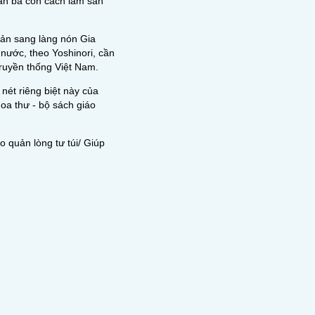
ẫn bà con cách làm sản
Bản sang làng nón Gia
 nước, theo Yoshinori, cần
truyền thống Việt Nam.
nét riêng biệt này của
oa thư - bộ sách giáo
 quản lòng tư túi/ Giúp