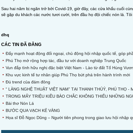
Sau hai năm bị ngăn trở bởi Covid-19, giờ đây, các cửa khẩu cuối cù
sẽ gặp du khách các nước tươi cười, trên đầu họ đội chiếc nón lá. Tôi
dhq
CÁC TIN ĐÃ ĐĂNG
Đẩy mạnh hoạt động đối ngoại, chủ động hội nhập quốc tế, góp 
Phú Thọ mở rộng hợp tác, đầu tư với doanh nghiệp Trung Quốc
Vun đắp tình hữu nghị đặc biệt Việt Nam - Lào từ đất Tổ Hùng Vươ
Khu vực kinh tế tư nhân giúp Phú Thọ bứt phá trên hành trình mới
Đú trend của đám đông
“ LÀNG NGHỆ THUẬT VIỆT NAM” TẠI THANH THỦỶ, PHÚ THỌ -
TRONG MẤY TRIỆU KIỀU BÀO CHẮC KHÔNG THIẾU NHỮNG NG
Bài thơ Nón Lá
BƯỚC QUA VẠCH KẺ VÀNG
Họa sĩ Đỗ Ngọc Dũng – Người tiên phong trong giao lưu hội nhập q