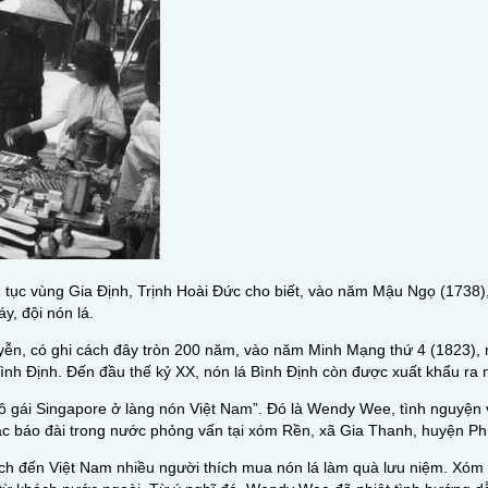
g tục vùng Gia Định, Trịnh Hoài Đức cho biết, vào năm Mậu Ngọ (1738),
y, đội nón lá.
uyễn, có ghi cách đây tròn 200 năm, vào năm Minh Mạng thứ 4 (1823),
nh Định. Đến đầu thế kỷ XX, nón lá Bình Định còn được xuất khẩu ra 
ô gái Singapore ở làng nón Việt Nam”. Đó là Wendy Wee, tình nguyện v
ác báo đài trong nước phỏng vấn tại xóm Rền, xã Gia Thanh, huyện Phù
ch đến Việt Nam nhiều người thích mua nón lá làm quà lưu niệm. Xóm 