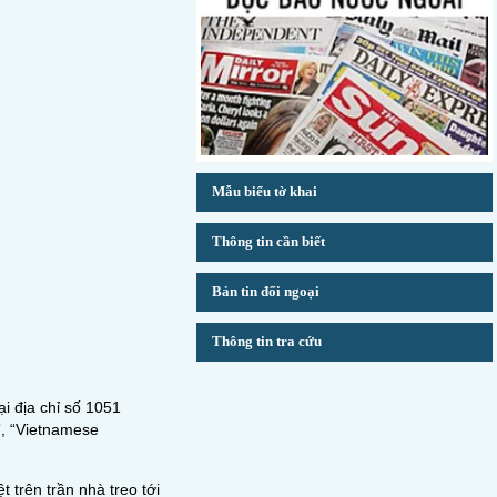
Mẫu biểu tờ khai
Thông tin cần biết
Bản tin đối ngoại
Thông tin tra cứu
i địa chỉ số 1051
”, “Vietnamese
trên trần nhà treo tới