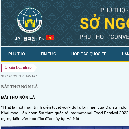
JP
한국인
En
PHÚ THỌ
TIN TỨC
HỢP TÁC QUỐC TẾ
LÃN
Ô cửa hội nhập
SỞ NGOẠI VỤ
31/01/2023 03:26 GMT+7
BÀI THƠ NÓN LÁ...
BÀI THƠ NÓN LÁ
“Thật là một màn trình diễn tuyệt vời”- đó là lời nhắn của Đại sứ Ind
Khai mạc Liên hoan ẩm thực quốc tế International Food Festival 2022
dự sự kiện văn hóa độc đáo này tại Hà Nội.