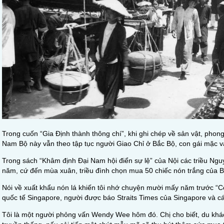
Trong cuốn “Gia Định thành thông chí”, khi ghi chép về sản vật, phon
Nam Bộ này vẫn theo tập tục người Giao Chỉ ở Bắc Bộ, con gái mặc vá
Trong sách “Khâm định Đại Nam hội điển sự lệ” của Nội các triều Ng
năm, cứ đến mùa xuân, triều đình chọn mua 50 chiếc nón trắng của Bì
Nói về xuất khẩu nón lá khiến tôi nhớ chuyện mười mấy năm trước “C
quốc tế Singapore, người được báo Straits Times của Singapore và c
Tôi là một người phỏng vấn Wendy Wee hôm đó. Chị cho biết, du khá