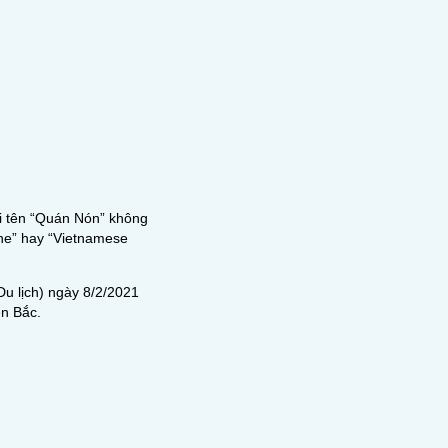
ái tên “Quán Nón” không
ine” hay “Vietnamese
Du lịch) ngày 8/2/2021
ền Bắc.