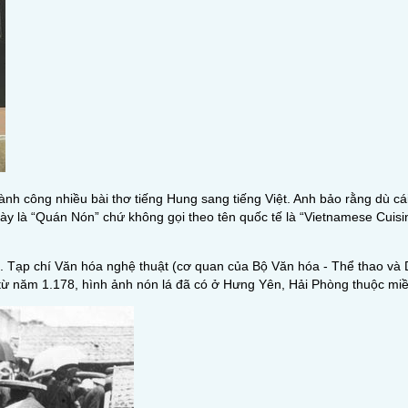
ành công nhiều bài thơ tiếng Hung sang tiếng Việt. Anh bảo rằng dù c
ày là “Quán Nón” chứ không gọi theo tên quốc tế là “Vietnamese Cuis
iền. Tạp chí Văn hóa nghệ thuật (cơ quan của Bộ Văn hóa - Thể thao và 
ì từ năm 1.178, hình ảnh nón lá đã có ở Hưng Yên, Hải Phòng thuộc mi