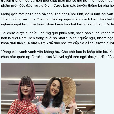
truyền thống, nếu cải tiến một chút mẫu mã sẽ thu hút thêm sức mua
phẩm mới, độc đáo, vừa giữ gìn được bản sắc truyền thống lại phù hợp
Mong góp một phần nhỏ bé cho làng nghề hồi sinh, đó là tâm nguyện
Thanh, công việc của Yoshinori là giúp người làng cách kiểm tra chất
nghiêm ngặt hơn nữa trong khâu kiểm tra chất lượng sản phẩm. Đó là 
Tôi chưa được đi nhiều, nhưng qua phim ảnh, sách báo cũng không thấ
nón lá Việt Nam, nên trong buổi sơ khai của chữ quốc ngữ, nhóm học 
khoa đầu tiên của Việt Nam - để dạy học trò cấp Sơ đẳng (tương đươn
“Dáng tròn vành vạnh vốn không hư/ Che chở bao la khắp bốn bờ/ Khi
chúa nào quên nghĩa sớm trưa/ Vòi vọi ngồi trên ngôi thượng đỉnh/ Ai 