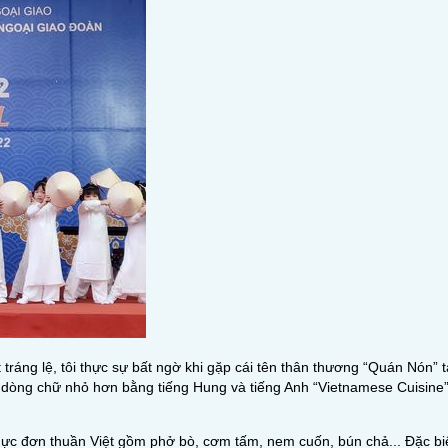
ráng lệ, tôi thực sự bất ngờ khi gặp cái tên thân thương “Quán Nón” tạ
ác dòng chữ nhỏ hơn bằng tiếng Hung và tiếng Anh “Vietnamese Cuisine
c đơn thuần Việt gồm phở bò, cơm tấm, nem cuốn, bún chả... Đặc biệt 