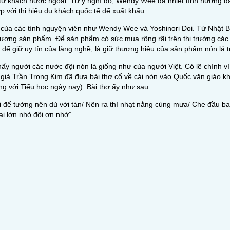
 từ khách nước ngoài. Từ ý nghĩ đó, Wendy Wee đã nhiệt tình hướng d
 với thị hiếu du khách quốc tế để xuất khẩu.
 của các tình nguyện viên như Wendy Wee và Yoshinori Doi. Từ Nhật 
 lượng sản phẩm. Để sản phẩm có sức mua rộng rãi trên thị trường các
để giữ uy tín của làng nghề, là giữ thương hiệu của sản phẩm nón lá 
y người các nước đội nón lá giống như của người Việt. Có lẽ chính vì 
giả Trần Trọng Kim đã đưa bài thơ cổ về cái nón vào Quốc văn giáo kh
g với Tiểu học ngày nay). Bài thơ ấy như sau:
 để tưởng nên dù với tán/ Nên ra thì nhạt nắng cùng mưa/ Che đầu bao
ai lớn nhỏ đội ơn nhờ”.