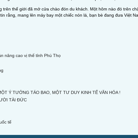
ng trên thế giới đã mở cửa chào đón du khách. Một hôm nào đó trên ch
 tin rằng, mang lên máy bay một chiếc nón lá, bạn bè đang đưa Việt Na
phần nâng cao vị thế tỉnh Phú Thọ
ng
 MỘT Ý TƯỞNG TÁO BAO, MỘT TƯ DUY KINH TẾ VĂN HÓA !
ƯỜI TÀI ĐỨC
uốc tế