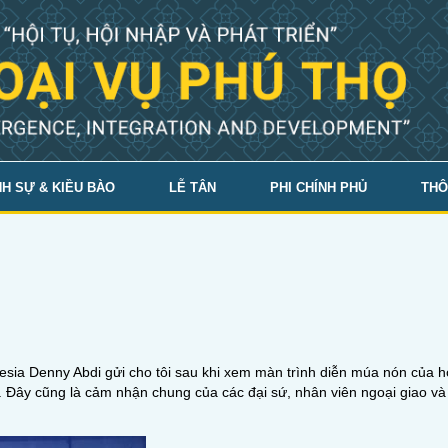
H SỰ & KIỀU BÀO
LỄ TÂN
PHI CHÍNH PHỦ
THÔ
onesia Denny Abdi gửi cho tôi sau khi xem màn trình diễn múa nón của h
. Đây cũng là cảm nhận chung của các đại sứ, nhân viên ngoại giao và